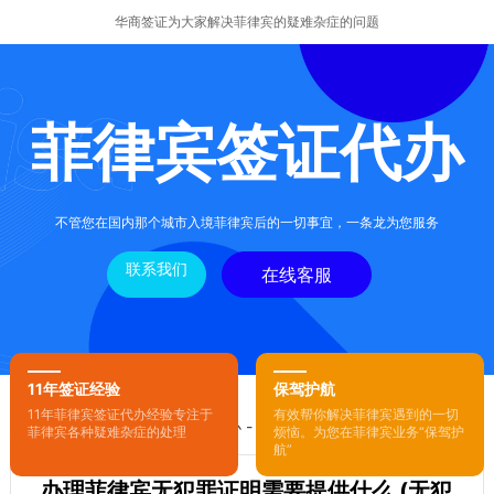
华商签证为大家解决菲律宾的疑难杂症的问题
菲律宾签证代办
不管您在国内那个城市入境菲律宾后的一切事宜，一条龙为您服务
联系我们
在线客服
11年签证经验
保驾护航
11年菲律宾签证代办经验专注于
有效帮你解决菲律宾遇到的一切
您的位置：
首页
-
菲律宾签证代办
- 正文
菲律宾各种疑难杂症的处理
烦恼。为您在菲律宾业务“保驾护
航”
办理菲律宾无犯罪证明需要提供什么 (无犯