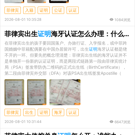
菲律宾
入籍
证明
公证
认证
2026-08-01 10:35:28
1084浏览
菲律宾出生
证明
海牙认证怎么办理：什么情况必须办
在菲律宾出生的孩子要回国落户、办旅行证、入学报名，或中菲跨
国婚姻中菲籍配偶要在中国办居留许可，出生
证明
海牙认证都是绕
不开的一环。但要先把概念理清楚：菲律宾出生纸的海牙认证并不
是单独开一份新的认证证明，而是两段式链路第一段由菲律宾统计
局（PSA）签发带防伪二维码的正式出生纸（BirthCertificate），
第二段由菲律宾外交部（DFA）对该PSA出生纸签发Apostille（
菲律宾
出生
证明
海牙
认证
2026-08-01 10:31:44
6647浏览