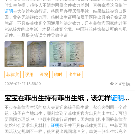
时出生单据，很多人不清楚两份文件效力差别，直接拿着这份临时
证明
去大使馆办旅行证、移民局办理居留手续，结果统统被窗口退
回，业务无法继续办理。临时出生证明仅属于医院出具的分娩记录
凭证，不具备菲律宾全国通用的法定效力，只有菲律宾国家统计署
PSA核发的出生纸，才是菲律宾全境、中国驻菲使馆都认可的合规
证件。一旦提交错误文件导致申请
菲律宾
误用
医院
临时
出生证
2026-07-27 13:56:10
2147浏览
宝宝在菲出生持有菲出生纸，该怎样
证明
自
不少在菲律宾生活的华人夫妻迎来孩子降生后，都会碰到同一个难
题：孩子在当地出生，顺利拿到了菲律宾官方出具的出生纸，可想
要回国办理落户、申领中国旅行证件时，国内部门和中国驻菲律宾
使馆都会要求出具材料，
证明
孩子并不具备菲律宾国籍。中菲两国
国籍认定规则不一样，很容易出现国籍冲突，单凭一张出生纸完全