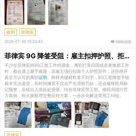
收到
菲律宾
2026-07-30 10:32:43
6895浏览
菲律宾 9G 降签受阻：雇主扣押护照、拒开离职
不少在菲律宾持9G工签工作的朋友，离职打算回国或是更换新工作
时，都会遇上棘手难题：原雇主强行扣留个人护照原件，还拒绝开
具官方认可的离职
证明
。两样关键材料拿不到手，9G工签降签手续
根本无法递交，长时间搁置不仅会产生滞留罚款，还会被移民局标
记预警，后续出入境处处受限。结合菲律宾劳工部、移民局现行官
方条例，给大家梳理完整应对方案，一步步化解这类用工纠纷。
菲律宾