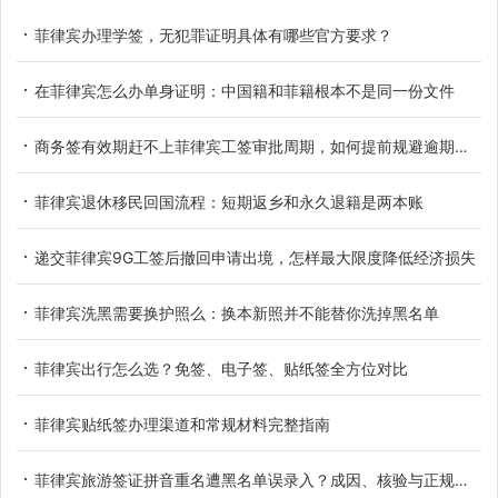
菲律宾办理学签，无犯罪证明具体有哪些官方要求？
在菲律宾怎么办单身证明：中国籍和菲籍根本不是同一份文件
商务签有效期赶不上菲律宾工签审批周期，如何提前规避逾期滞留
菲律宾退休移民回国流程：短期返乡和永久退籍是两本账
递交菲律宾9G工签后撤回申请出境，怎样最大限度降低经济损失
菲律宾洗黑需要换护照么：换本新照并不能替你洗掉黑名单
菲律宾出行怎么选？免签、电子签、贴纸签全方位对比
菲律宾贴纸签办理渠道和常规材料完整指南
菲律宾旅游签证拼音重名遭黑名单误录入？成因、核验与正规解决办法