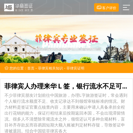
客户评价
您的位置：
首页
-
菲律宾相关知识
- 菲律宾证明
菲律宾人办理来华 L 签，银行流水不足可使用哪些财力
不少菲律宾朋友计划前往中国旅游，办理L字旅游签证时，常会遇到
个人银行流水额度不足、收支记录达不到领馆审核标准的情况。财
力材料是签证官重点核查内容，主要用来确认申请人具备承担全程
出行花销的能力，保证行程结束后按期返回本国，不会出现滞留情
况。很多人不清楚除常规流水之外，领馆还认可多种合规材料，盲
目补齐存款反而容易因短期大额入账被判定材料存疑，导致签证申
请被退回。结合中国驻菲律宾各大