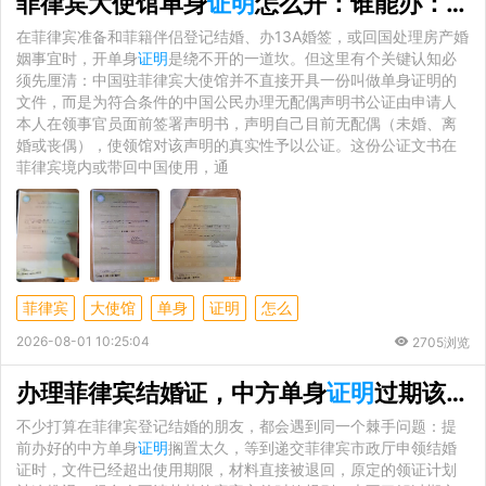
菲律宾大使馆单身
证明
怎么开：谁能办：使馆的受理边界
在菲律宾准备和菲籍伴侣登记结婚、办13A婚签，或回国处理房产婚
姻事宜时，开单身
证明
是绕不开的一道坎。但这里有个关键认知必
须先厘清：中国驻菲律宾大使馆并不直接开具一份叫做单身证明的
文件，而是为符合条件的中国公民办理无配偶声明书公证由申请人
本人在领事官员面前签署声明书，声明自己目前无配偶（未婚、离
婚或丧偶），使领馆对该声明的真实性予以公证。这份公证文书在
菲律宾境内或带回中国使用，通
菲律宾
大使馆
单身
证明
怎么
2026-08-01 10:25:04
2705浏览
办理菲律宾结婚证，中方单身
证明
过期该如何妥善解决？
不少打算在菲律宾登记结婚的朋友，都会遇到同一个棘手问题：提
前办好的中方单身
证明
搁置太久，等到递交菲律宾市政厅申领结婚
证时，文件已经超出使用期限，材料直接被退回，原定的领证计划