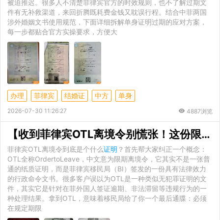
被迫推迟。很多人不清楚菲律宾官方的时效规则，也不了解过期文
件有无补救渠道，来回折腾既耗费金钱又耽误行程。结合中菲两国
涉外婚姻文书使用规范，下面详细拆解单身证明过期的应对方案，
每一步都贴合官方实操要求，方便大
办理
菲律宾
结婚证
中方
单身
2026-07-30 11:26:27
4887浏览
【收到菲律宾OTL离境令别慌张！这份限期离境
菲律宾OTL离境令到底是个什么
证明
？首先帮大家纠正一个概念：
OTL全称OrdertoLeave，中文意为限期离境令，它其实不是一张普
通的纸质证明，而是菲律宾移民局（BI）签发的一份具有法律效力
的行政命令文书。很多客户误以为OTL是一种类似无犯罪证明的文
件，其实它是针对在菲外国人签证逾期、非法滞留等违规行为的一
种处理结果。拿到OTL，意味着移民局给了你一个最后通牒：必须
在规定期限