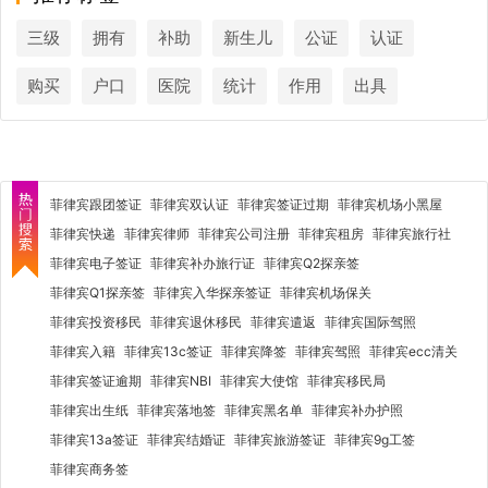
三级
拥有
补助
新生儿
公证
认证
购买
户口
医院
统计
作用
出具
菲律宾跟团签证
菲律宾双认证
菲律宾签证过期
菲律宾机场小黑屋
菲律宾快递
菲律宾律师
菲律宾公司注册
菲律宾租房
菲律宾旅行社
菲律宾电子签证
菲律宾补办旅行证
菲律宾Q2探亲签
菲律宾Q1探亲签
菲律宾入华探亲签证
菲律宾机场保关
菲律宾投资移民
菲律宾退休移民
菲律宾遣返
菲律宾国际驾照
菲律宾入籍
菲律宾13c签证
菲律宾降签
菲律宾驾照
菲律宾ecc清关
菲律宾签证逾期
菲律宾NBI
菲律宾大使馆
菲律宾移民局
菲律宾出生纸
菲律宾落地签
菲律宾黑名单
菲律宾补办护照
菲律宾13a签证
菲律宾结婚证
菲律宾旅游签证
菲律宾9g工签
菲律宾商务签