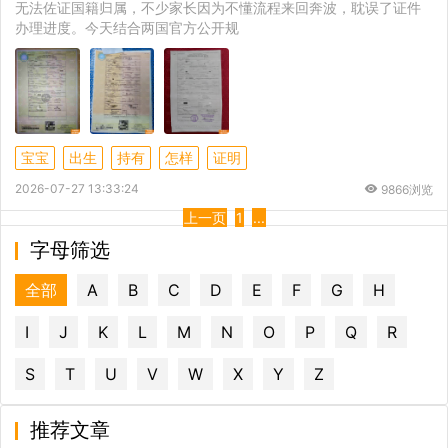
无法佐证国籍归属，不少家长因为不懂流程来回奔波，耽误了证件
办理进度。今天结合两国官方公开规
宝宝
出生
持有
怎样
证明
2026-07-27 13:33:24
9866浏览
上一页
1
...
字母筛选
全部
A
B
C
D
E
F
G
H
I
J
K
L
M
N
O
P
Q
R
S
T
U
V
W
X
Y
Z
推荐文章