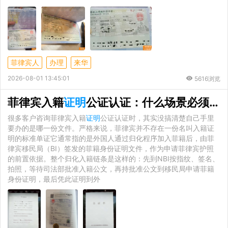
菲律宾人
办理
来华
2026-08-01 13:45:01
5616浏览
菲律宾入籍
证明
公证认证：什么场景必须办公证认证
很多客户咨询菲律宾入籍
证明
公证认证时，其实没搞清楚自己手里
要办的是哪一份文件。严格来说，菲律宾并不存在一份名叫入籍证
明的标准单证它通常指的是外国人通过归化程序加入菲籍后，由菲
律宾移民局（BI）签发的菲籍身份证明文件，作为申请菲律宾护照
的前置依据。整个归化入籍链条是这样的：先到NBI按指纹、签名、
拍照，等待司法部批准入籍公文，再持批准公文到移民局申请菲籍
身份证明，最后凭此证明到外