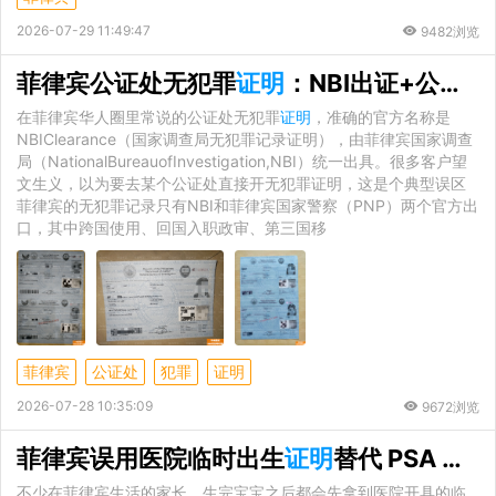
2026-07-29 11:49:47
9482浏览
菲律宾公证处无犯罪
证明
：NBI出证+公证+海牙认证的全链路拆解
在菲律宾华人圈里常说的公证处无犯罪
证明
，准确的官方名称是
NBIClearance（国家调查局无犯罪记录证明），由菲律宾国家调查
局（NationalBureauofInvestigation,NBI）统一出具。很多客户望
文生义，以为要去某个公证处直接开无犯罪证明，这是个典型误区
菲律宾的无犯罪记录只有NBI和菲律宾国家警察（PNP）两个官方出
口，其中跨国使用、回国入职政审、第三国移
菲律宾
公证处
犯罪
证明
2026-07-28 10:35:09
9672浏览
菲律宾误用医院临时出生
证明
替代 PSA 正式文件，完整补救流程详解
不少在菲律宾生活的家长，生完宝宝之后都会先拿到医院开具的临