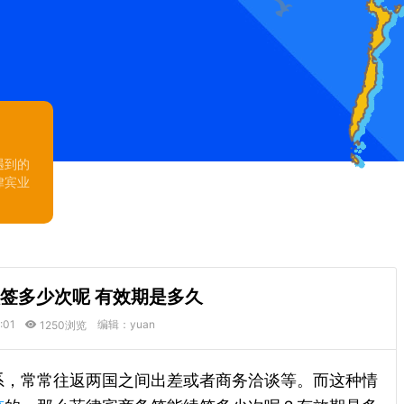
遇到的
律宾业
签多少次呢 有效期是多久
:01
编辑：yuan
1250浏览
系，常常往返两国之间出差或者商务洽谈等。而这种情