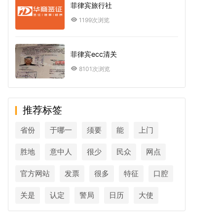
菲律宾旅行社
1199次浏览
菲律宾ecc清关
8101次浏览
推荐标签
省份
于哪一
须要
能
上门
胜地
意中人
很少
民众
网点
官方网站
发票
很多
特征
口腔
关是
认定
警局
日历
大使