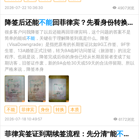
2026-07-22 10:36:30
4907浏览
降签后还能
不能
回菲律宾？先看身份转换的本质
很多客户问我降签了以后还能再回菲律宾吗，这个问题的答案不是
简单的能或
不能
，关键在于理解降签到底是什么。降签
（VisaDowngrade）是指把原有的长期签证比如9G工作签、9F学
生签、13A婚签正式注销，转为9A临时访问签证（旅游签）的法定
程序。也就是说，降签完成后你的身份已经从长期居留者变成了短
期访客，旧签证作废，新的9A会给30天或59天的合法停留期。所以
严格来说，降签本身
不能
菲律宾
身份
转换
本质
2026-07-18 10:49:57
6172浏览
菲律宾签证到期续签流程：先分清"能
不能
续