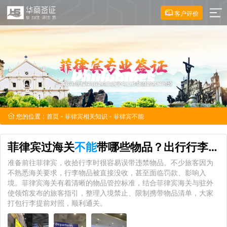
客户评价
您的位置：
首页
-
菲律宾相关知识
- 菲律宾不能
菲律宾过海关
不能
带哪些物品？出行行李避坑指南
准备前往菲律宾，收拾行李时很容易误带违禁物品。不少旅客因为
不熟悉海关要求，行李物品被直接没收，甚至面临罚款、影响入
境。菲律宾海关有着清晰的物品管控标准，结合菲律宾海关与驻外
使领馆发布的旅客指引，整理入境禁止、限制携带物品清单，大家
打包行李提前对照，顺利通关。