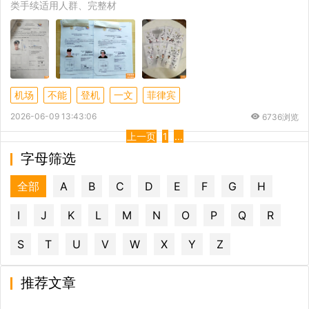
类手续适用人群、完整材
机场
不能
登机
一文
菲律宾
2026-06-09 13:43:06
6736浏览
上一页
1
...
字母筛选
全部
A
B
C
D
E
F
G
H
I
J
K
L
M
N
O
P
Q
R
S
T
U
V
W
X
Y
Z
推荐文章