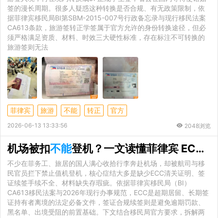
签的漫长周期。很多人疑惑这种转换是否合规、有无政策限制，依
据菲律宾移民局BI第SBM-2015-007号行政备忘录与现行移民法案
CA613条款，旅游签转正学签属于官方允许的身份转换途径，但必
须严格满足资质、材料、时效三大硬性标准，存在标注不可转换的
旅游签则无法
菲律宾
旅游
不能
转正
官方
2026-06-13 13:33:56
2048浏览
机场被扣
不能
登机？一文读懂菲律宾 ECC 清关与签证续签材料
不少在菲务工、旅居的国人满心收拾行李奔赴机场，却被航司与移
民官员拦下禁止值机登机，核心症结大多是缺少ECC清关证明、签
证续签手续不全、材料缺失存瑕疵。依据菲律宾移民局（BI）
CA613移民法案与2026年现行办事规范，ECC是超期居留、长期签
证持有者离境的法定必备文件，签证合规续签则是避免逾期罚款、
黑名单、出境受阻的前置基础。下文结合移民局官方要求，拆解两