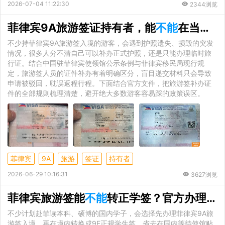
2026-07-04 11:22:30
2344浏览
菲律宾9A旅游签证持有者，能
不能
在当地补办正式护照？官方政策详解
不少持菲律宾9A旅游签入境的游客，会遇到护照遗失、损毁的突发
情况，很多人分不清自己可以补办正式护照，还是只能办理临时旅
行证。结合中国驻菲律宾使领馆公示条例与菲律宾移民局现行规
定，旅游签人员的证件补办有着明确区分，盲目递交材料只会导致
申请被驳回，耽误返程行程。下面结合官方文件，把旅游签补办证
件的全部规则梳理清楚，避开绝大多数游客容易踩的政策误区。
菲律宾
9A
旅游
签证
持有者
2026-06-29 10:16:31
3627浏览
菲律宾旅游签能
不能
转正学签？官方办理细则全解析
不少计划赴菲读本科、硕博的国内学子，会选择先办理菲律宾9A旅
游签入境，再在境内转换成9F正规学生签，省去在国内等待使馆贴