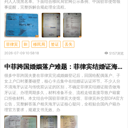
列入入境黑名单。下面结合移民局官网公示条例、中国驻菲使馆领
事提醒，完整拆解合规处理全流程。
菲律宾
BI
移民局
签证
丢失
2026-07-09 10:58:18
5157浏览
中菲跨国婚姻落户难题：菲律宾结婚证海牙认证能
很多中菲跨国夫妻在菲律宾完成婚姻登记后，回国给配偶落户、子
女上户口时屡屡碰壁，核心卡点集中在结婚证认证环节。不少人分
不清海牙认证与传统双认证的区别，不确定菲律宾结婚证能否做海
牙认证、办理周期多久，材料准备不全、流程走错直接导致户籍窗
口拒收材料。本文结合中国驻菲律宾大使馆、菲律宾外交部DFA官方
公告，完整解答落户相关海牙认证核心疑问，全程贴合国内户籍办
理官方要求，规避文书无效、办