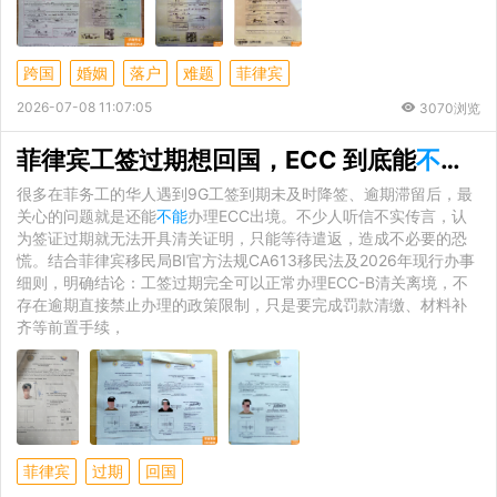
跨国
婚姻
落户
难题
菲律宾
2026-07-08 11:07:05
3070浏览
菲律宾工签过期想回国，ECC 到底能
不能
正
很多在菲务工的华人遇到9G工签到期未及时降签、逾期滞留后，最
关心的问题就是还能
不能
办理ECC出境。不少人听信不实传言，认
为签证过期就无法开具清关证明，只能等待遣返，造成不必要的恐
慌。结合菲律宾移民局BI官方法规CA613移民法及2026年现行办事
细则，明确结论：工签过期完全可以正常办理ECC-B清关离境，不
存在逾期直接禁止办理的政策限制，只是要完成罚款清缴、材料补
齐等前置手续，
菲律宾
过期
回国