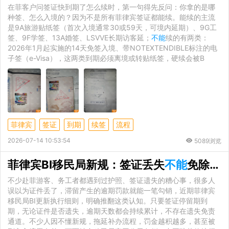
在菲客户问签证快到期了怎么续时，第一句得先反问：你拿的是哪
种签、怎么入境的？因为不是所有菲律宾签证都能续。能续的主流
是9A旅游贴纸签（首次入境通常30或59天，可境内延期）、9G工
签、9F学签、13A婚签、LSVVE长期访客延；
不能
续的有两类：
2026年1月起实施的14天免签入境、带NOTEXTENDIBLE标注的电
子签（e-Visa），这两类到期必须离境或转贴纸签，硬续会被B
菲律宾
签证
到期
续签
流程
2026-07-14 10:53:54
5089浏览
菲律宾BI移民局新规：签证丢失
不能
免除逾期罚金，离境手续这样办
不少赴菲游客、务工者都遇到过护照、签证遗失的糟心事，很多人
误以为证件丢了，滞留产生的逾期罚款就能一笔勾销，近期菲律宾
移民局BI更新执行细则，明确推翻这类认知。只要签证停留期到
期，无论证件是否遗失，逾期天数都会持续累计，不存在遗失免责
通道。不少人因不懂新规，拖延补办流程，罚金越积越多，甚至被