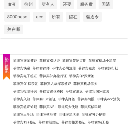
血液
徐州
所有人
还要
服务费
国清
8000peso
ecc
所有
留在
驱逐令
关在哪
菲律宾跟团签证
菲律宾双认证
菲律宾签证过期
菲律宾机场小黑屋
菲律宾快递
菲律宾律师
菲律宾公司注册
菲律宾租房
菲律宾旅行社
菲律宾电子签证
菲律宾补办旅行证
菲律宾Q2探亲签
菲律宾Q1探亲签
菲律宾入华探亲签证
菲律宾机场保关
菲律宾投资移民
菲律宾退休移民
菲律宾遣返
菲律宾国际驾照
菲律宾入籍
菲律宾13c签证
菲律宾降签
菲律宾驾照
菲律宾ecc清关
菲律宾签证逾期
菲律宾NBI
菲律宾大使馆
菲律宾移民局
菲律宾出生纸
菲律宾落地签
菲律宾黑名单
菲律宾补办护照
菲律宾13a签证
菲律宾结婚证
菲律宾旅游签证
菲律宾9g工签