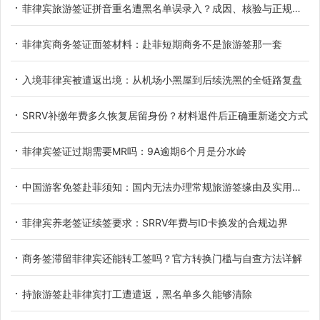
菲律宾旅游签证拼音重名遭黑名单误录入？成因、核验与正规解决办法
菲律宾商务签证面签材料：赴菲短期商务不是旅游签那一套
入境菲律宾被遣返出境：从机场小黑屋到后续洗黑的全链路复盘
SRRV补缴年费多久恢复居留身份？材料退件后正确重新递交方式
菲律宾签证过期需要MR吗：9A逾期6个月是分水岭
中国游客免签赴菲须知：国内无法办理常规旅游签缘由及实用替代方案
菲律宾养老签证续签要求：SRRV年费与ID卡换发的合规边界
商务签滞留菲律宾还能转工签吗？官方转换门槛与自查方法详解
持旅游签赴菲律宾打工遭遣返，黑名单多久能够清除