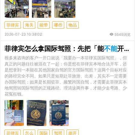
菲律宾
海关
能带
哪些
物品
2026-07-23 10:38:02
5549浏览
菲律宾怎么拿国际驾照：先把「能
不能
开」和「怎么拿」分清
很多来咨询的客户一开口就说「我要办一本菲律宾国际驾照」，但
真正的问题往往被混在了一起：你是想在菲律宾本地合法开车，还
是想拿到一本能在其他国家自驾的官方国际驾照？这两个目标对应
的路径完全不同。如果只是短期赴菲旅游、出差，其实不一定需要
办国际驾照；如果是长期驻菲、频繁跨国自驾，才需要走菲律宾本
地驾照转国际驾照的正规路径。理清这两件事，才能少走弯路、少
花冤枉钱。
菲律宾
怎么
国际
驾照
能开