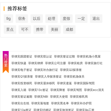
推荐标签
9g
宿务
以后
处理
度假
一定
退出
景点
可不
携带
美丽
成都
菲律宾跟团签证
菲律宾双认证
菲律宾签证过期
菲律宾机场小黑屋
菲律宾快递
菲律宾律师
菲律宾公司注册
菲律宾租房
菲律宾旅行社
菲律宾电子签证
菲律宾补办旅行证
菲律宾Q2探亲签
菲律宾Q1探亲签
菲律宾入华探亲签证
菲律宾机场保关
菲律宾投资移民
菲律宾退休移民
菲律宾遣返
菲律宾国际驾照
菲律宾入籍
菲律宾13c签证
菲律宾降签
菲律宾驾照
菲律宾ecc清关
菲律宾签证逾期
菲律宾NBI
菲律宾大使馆
菲律宾移民局
菲律宾出生纸
菲律宾落地签
菲律宾黑名单
菲律宾补办护照
菲律宾13a签证
菲律宾结婚证
菲律宾旅游签证
菲律宾9g工签