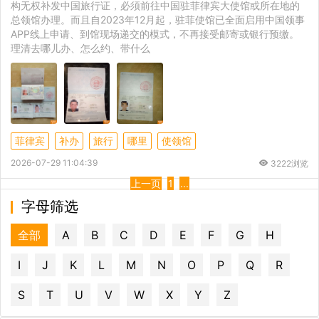
构无权补发中国旅行证，必须前往中国驻菲律宾大使馆或所在地的
总领馆办理。而且自2023年12月起，驻菲使馆已全面启用中国领事
APP线上申请、到馆现场递交的模式，不再接受邮寄或银行预缴。
理清去哪儿办、怎么约、带什么
菲律宾
补办
旅行
哪里
使领馆
2026-07-29 11:04:39
3222浏览
上一页
1
...
字母筛选
全部
A
B
C
D
E
F
G
H
I
J
K
L
M
N
O
P
Q
R
S
T
U
V
W
X
Y
Z