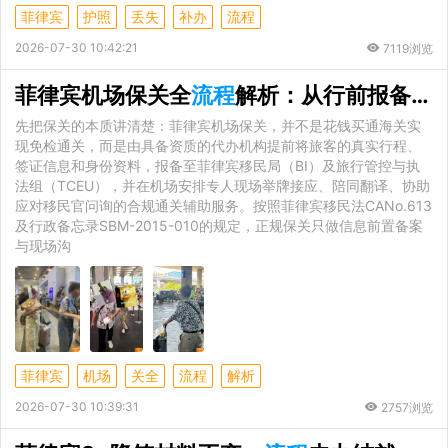
菲律宾
护照
丢失
补办
流程
2026-07-30 10:42:21
7119浏览
菲律宾机场保关全
流程
解析：从行前报备到现场通关一站式指南
先把保关的本质讲清楚：菲律宾机场保关，并不是花钱买通海关实
现免检通关，而是由具备资质的代办机构提前将旅客的真实行程、
签证信息和身份资料，报备至菲律宾移民局（BI）及旅行管控与执
法组（TCEU），并在机场安排专人现场举牌接应、陪同翻译、协助
应对移民官问询的合规通关辅助服务。按照菲律宾移民法CANo.613
及行政备忘录SBM-2015-010的规定，正规保关只做信息前置备案
与现场沟
菲律宾
机场
关全
流程
解析
2026-07-30 10:39:31
2757浏览