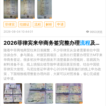
菲律宾
结婚证
流程
解析
申请
2026-08-04 10:44:01
9953浏览
2026菲律宾来华商务签完整办理
流程
及必备材料详解
随着中菲两地商贸往来日渐频繁，不少菲律宾从业者需要前往中国
洽谈合作、参与展会、对接贸易项目，这类出行需要办理官方M字来
华商务签证。很多初次申请的朋友不清楚最新办理规则，容易因为
材料准备不全、线上填报出错导致申请退回甚至拒签。结合中国驻
菲律宾大使馆、马尼拉签证申请中心2026年最新施行的线上申办政
策，下面细致梳理整套办理内容，大家可以对照准备，省心完成签
证申请。