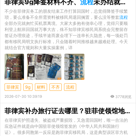
菲律宾9g降签材料不齐、
流程
未办结就离境，会面临哪些实际后果？
不少在菲律宾务工的朋友结束工作打算回国时，总觉得降签手续繁
琐，要么准备不全所需资料被移民局退回搁置，要么没等整套
流程
全部办完就匆忙买机票离境。大家大多抱有侥幸心理，觉得只要顺
利登上航班回国就万事大吉，殊不知菲律宾移民局系统会完整留存
签证办理痕迹，手续半途而废会埋下一连串长久隐患，每一项处罚
都有移民局明文执行标准，只会随着时间推移越来越难处理。今天
就结合官方规则和大量实操案例，详
菲律宾
9g
材料
不齐
流程
2026-07-30 10:39:19
3778浏览
菲律宾补办旅行证去哪里？驻菲使领馆地址与到馆全
在菲律宾护照遗失、被盗或严重损毁，又急需回国时，唯一合法的
应急证件就是由中国驻菲使领馆签发的《中华人民共和国旅行
证》。很多同胞第一反应是跑菲律宾移民局，这是典型误区菲方机