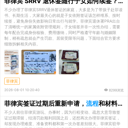
菲律宾 SRRV 退休签随行子女如何续签？年龄要求与办理
不少办理了菲律宾SRRV退休签证的家庭，大多是为了带孩子赴菲读
书、长期生活，大家最关心的就是子女依附签证该怎样维系、按时
续签，避免身份失效影响日常出行与就学。菲律宾退休署PRA出台
了清晰统一的家属依附管理规则，子女续签并非一次性办结，需要
每年配合完成身份核验、费用缴纳，同时严格遵守年龄与婚姻限
制，稍有疏忽就会产生罚款、居留受限等问题，下面结合官方要求
细致拆解相关内容。
菲律宾
2026-08-01 10:20:40
8299浏览
菲律宾签证过期后重新申请，
流程
和材料会有什么不同？
不少人前往菲律宾游玩、办事时，因为行程变动、疏忽大意导致签
证过期滞留，结清罚款顺利回国之后，还想再次办理菲律宾签证，
却发现办理难度、准备资料都和第一次办签差别很大。菲律宾驻华