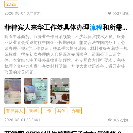
2026
2026-08-04 07:16:01
9037浏览
菲律宾人来华工作签具体办理
流程
和所需材料完整详解
随着中菲商贸、服务业合作日渐频繁，不少菲律宾技术人员、服务
业从业者会受邀前往中国企业长期任职。想要合法在国内务工，必
须办理正规Z字工作签证，整套手续划分清晰，材料准备有着统一规
范标准，很多初次办理的人容易混淆先后顺序、遗漏公证认证文
件。本文结合中国驻外菲律宾使领馆、外专局官方现行要求，完整
梳理全套申办步骤与各类材料明细，方便大家对照准备，避开审核
驳回的常见问题。
菲律宾人
来华
工作
具体
办理
2026-08-01 22:21:01
3692浏览