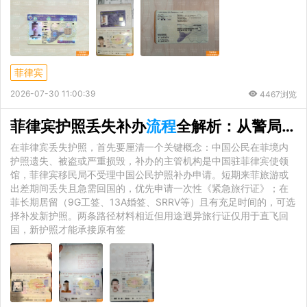
菲律宾
2026-07-30 11:00:39
4467浏览
菲律宾护照丢失补办
流程
全解析：从警局报案到签证转移的完整闭环
在菲律宾丢失护照，首先要厘清一个关键概念：中国公民在菲境内
护照遗失、被盗或严重损毁，补办的主管机构是中国驻菲律宾使领
馆，菲律宾移民局不受理中国公民护照补办申请。短期来菲旅游或
出差期间丢失且急需回国的，优先申请一次性《紧急旅行证》；在
菲长期居留（9G工签、13A婚签、SRRV等）且有充足时间的，可选
择补发新护照。两条路径材料相近但用途迥异旅行证仅用于直飞回
国，新护照才能承接原有签