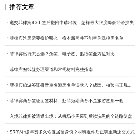
推荐文章
递交菲律宾9G工签后撤回申请出境，怎样最大限度降低经济损失
菲律宾洗黑需要换护照么：换本新照并不能替你洗掉黑名单
菲律宾出行怎么选？免签、电子签、贴纸签全方位对比
菲律宾贴纸签办理渠道和常规材料完整指南
菲律宾旅游签证拼音重名遭黑名单误录入？成因、核验与正规解决办法
菲律宾商务签证面签材料：赴菲短期商务不是旅游签那一套
入境菲律宾被遣返出境：从机场小黑屋到后续洗黑的全链路复盘
SRRV补缴年费多久恢复居留身份？材料退件后正确重新递交方式