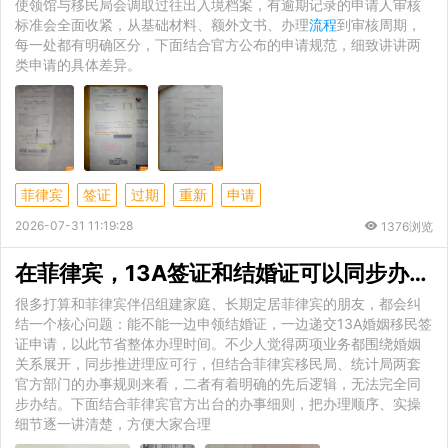
使领馆与移民局会调取过往出入境档案，有逾期记录的申请人审核
标准会全面收紧，从基础材料、额外文书、办理
流程
到审核周期，
每一处都有明确区分，下面结合官方公布的申请规范，细致讲讲两
类申请的具体差异。
菲律宾
签证
过期
重新
申请
2026-07-31 11:19:28
1376浏览
在菲律宾，13A签证和结婚证可以同步办理吗？官方
很多打算和菲律宾伴侣组建家庭、长期定居菲律宾的朋友，都会纠
结一个核心问题：能不能一边申领结婚证，一边递交13A婚姻移民签
证申请，以此节省整体办理时间。不少人觉得两项业务都围绕婚姻
关系展开，同步推进理应可行，但结合菲律宾移民局、统计局两套
官方部门的办事规则来看，二者有着明确的先后逻辑，无法完全同
步办结。下面结合菲律宾官方出台的办事细则，把办理顺序、实操
细节逐一讲清楚，方便大家合理