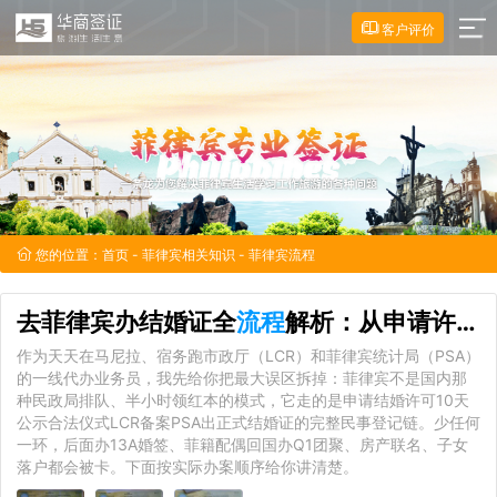
客户评价
您的位置：
首页
-
菲律宾相关知识
- 菲律宾流程
去菲律宾办结婚证全
流程
解析：从申请许可到PSA认证避坑指南
作为天天在马尼拉、宿务跑市政厅（LCR）和菲律宾统计局（PSA）
的一线代办业务员，我先给你把最大误区拆掉：菲律宾不是国内那
种民政局排队、半小时领红本的模式，它走的是申请结婚许可10天
公示合法仪式LCR备案PSA出正式结婚证的完整民事登记链。少任何
一环，后面办13A婚签、菲籍配偶回国办Q1团聚、房产联名、子女
落户都会被卡。下面按实际办案顺序给你讲清楚。