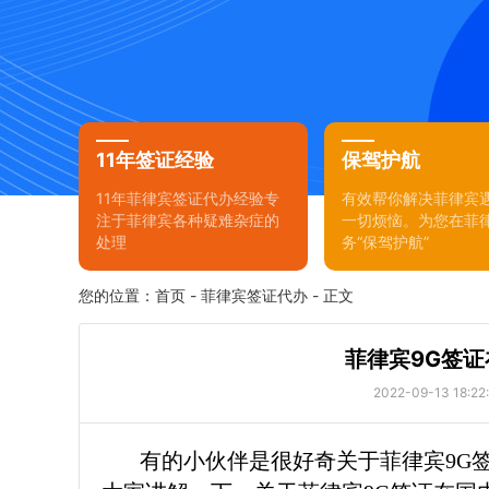
11年签证经验
保驾护航
11年菲律宾签证代办经验专
有效帮你解决菲律宾
注于菲律宾各种疑难杂症的
一切烦恼。为您在菲
处理
务“保驾护航”
您的位置：
首页
-
菲律宾签证代办
- 正文
菲律宾9G签
2022-09-13 18:22
有的小伙伴是很好奇关于菲律宾9G签