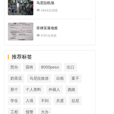
马尼拉机场
4844次浏览
菲律宾落地签
6181次浏览
推荐标签
照办
国有
8000peso
出口
奶茶店
马尼拉旅游
出租
案子
那个
个人资料
外籍人
跑路
学生
入境
不到
共度
拉尼
工程
报警
大办