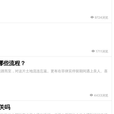
9724浏览
1711浏览
哪些流程？
接踵而至，对这片土地流连忘返。更有在菲律宾停留期间遇上良人、喜
4433浏览
关吗