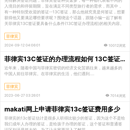
先得解决签证问题，菲律宾签证种类繁多，每一种都代表着不同的
入境目的和停留期限，旨在满足不同类型旅行者的需求，而其中，
有一种特别受欢迎的签证--13C签证，那么他就究竟是何签证，想要
获得他又要满足哪些要求呢？围绕这个话题，跟随小编一起了解有
关菲律宾13C签证要具备什么条件(13C签证办理流程)的相关内容。
菲律宾
2024-09-12 04:06:01
10012浏览
菲律宾13C签证的办理流程如何 13C签证的有效期多久
近年来，随着中国与菲律宾密切的经济文化贸易往来，越来越多的
中国人前往菲律宾。在菲律宾的生活，他们遇到....
菲律宾
2023-06-27 03:26:01
7014浏览
makati网上申请菲律宾13c签证费用多少
菲律宾的13c签证估计是很多人听得比较少的签证，因为这个不是给
我们成年人办理的签证，是给孩子办理的签证，这个签证和普通签
证区别还是挺大的。为了让大家更深入了解菲