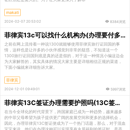
makati
2024-02-07 20:53:02
8384浏览
菲律宾13c可以找什么机构办(办理要付多少钱)
之前在网上流传着一种说1300就能够使用菲律宾旅行证回国的事
情，这样也是让许多的小伙伴感觉到非常的疑惑，不知道这一个
1300旅行证回国到底是真的还是假的，对于这一种情况小编这边会
为大家解答的，其实具体的情况大家主要是详细相信正规的渠道，
下面小编就来详细告诉大家。
菲律宾
2024-12-01 09:49:01
5997浏览
菲律宾13C签证办理需要护照吗(13C签证办理所需材料)
在当今全球化的时代背景下，跨国家庭已成为一种趋势，越来越多
的中菲父母希望为孩子提供更广阔的发展空间和更多的选择机会，
因此，办理菲律宾13C签证便成为了一个热门话题，那么，对于混血
宝宝来说，他们在办理这种可以实现享有永居福利的签证时，是否