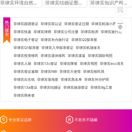
菲律宾环境自然资源部（DENR）图文讲解
菲律宾结婚证图片样式
菲律宾知识产权局（IPOPHL）图文讲解
菲律宾跟团签证
菲律宾双认证
菲律宾签证过期
菲律宾机场小黑屋
菲律宾快递
菲律宾律师
菲律宾公司注册
菲律宾租房
菲律宾旅行社
菲律宾电子签证
菲律宾补办旅行证
菲律宾Q2探亲签
菲律宾Q1探亲签
菲律宾入华探亲签证
菲律宾机场保关
菲律宾投资移民
菲律宾退休移民
菲律宾遣返
菲律宾国际驾照
菲律宾入籍
菲律宾13c签证
菲律宾降签
菲律宾驾照
菲律宾ecc清关
菲律宾签证逾期
菲律宾NBI
菲律宾大使馆
菲律宾移民局
菲律宾出生纸
菲律宾落地签
菲律宾黑名单
菲律宾补办护照
菲律宾13a签证
菲律宾结婚证
菲律宾旅游签证
菲律宾9g工签
菲律宾商务签
专业签证品牌
不欺诈不隐瞒