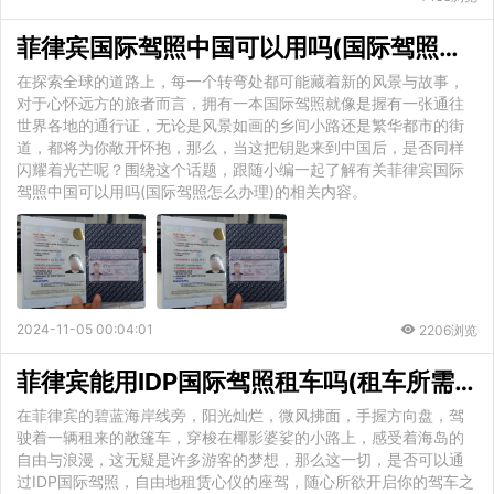
菲律宾国际驾照中国可以用吗(国际驾照怎么办理)
在探索全球的道路上，每一个转弯处都可能藏着新的风景与故事，
对于心怀远方的旅者而言，拥有一本国际驾照就像是握有一张通往
世界各地的通行证，无论是风景如画的乡间小路还是繁华都市的街
道，都将为你敞开怀抱，那么，当这把钥匙来到中国后，是否同样
闪耀着光芒呢？围绕这个话题，跟随小编一起了解有关菲律宾国际
驾照中国可以用吗(国际驾照怎么办理)的相关内容。
2024-11-05 00:04:01
2206浏览
菲律宾能用IDP国际驾照租车吗(租车所需材料)
在菲律宾的碧蓝海岸线旁，阳光灿烂，微风拂面，手握方向盘，驾
驶着一辆租来的敞篷车，穿梭在椰影婆娑的小路上，感受着海岛的
自由与浪漫，这无疑是许多游客的梦想，那么这一切，是否可以通
过IDP国际驾照，自由地租赁心仪的座驾，随心所欲开启你的驾车之