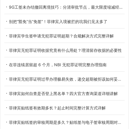
9G工签未办结撤回离境技巧：分清审批节点，最大限度缩减经济损失
别把“豁免”当“免签”！菲律宾入境被拦的坑我们见太多了
菲律宾学生签申请无犯罪证明超期？合规解决方式完整详解
菲律宾无犯罪证明收据究竟有什么用处？理清留存收据的必要性
在菲连续居留超 6 个月，NBI 无犯罪证明完整办理指南
菲律宾无犯罪证明过早办理极易失效，递交超期被拒该如何妥善应对
菲律宾如何自查是否登上黑名单？四大官方查询渠道详细讲解
菲律宾贴纸签有效期多长？起止时间完整计算方式详解
菲律宾贴纸签的审核周期是多久？贴纸签与电子签审核周期对比参考