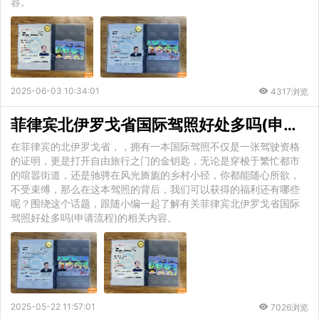
容。
2025-06-03 10:34:01
4317浏览
菲律宾北伊罗戈省国际驾照好处多吗(申请流程)
在菲律宾的北伊罗戈省，，拥有一本国际驾照不仅是一张驾驶资格
的证明，更是打开自由旅行之门的金钥匙，无论是穿梭于繁忙都市
的喧嚣街道，还是驰骋在风光旖旎的乡村小径，你都能随心所欲，
不受束缚，那么在这本驾照的背后，我们可以获得的福利还有哪些
呢？围绕这个话题，跟随小编一起了解有关菲律宾北伊罗戈省国际
驾照好处多吗(申请流程)的相关内容。
2025-05-22 11:57:01
7026浏览