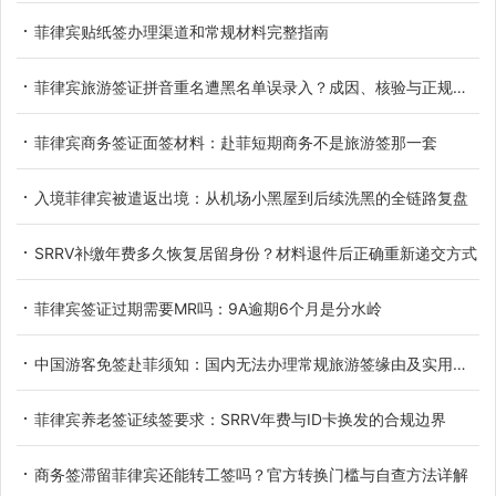
菲律宾贴纸签办理渠道和常规材料完整指南
菲律宾旅游签证拼音重名遭黑名单误录入？成因、核验与正规解决办法
菲律宾商务签证面签材料：赴菲短期商务不是旅游签那一套
入境菲律宾被遣返出境：从机场小黑屋到后续洗黑的全链路复盘
SRRV补缴年费多久恢复居留身份？材料退件后正确重新递交方式
菲律宾签证过期需要MR吗：9A逾期6个月是分水岭
中国游客免签赴菲须知：国内无法办理常规旅游签缘由及实用替代方案
菲律宾养老签证续签要求：SRRV年费与ID卡换发的合规边界
商务签滞留菲律宾还能转工签吗？官方转换门槛与自查方法详解