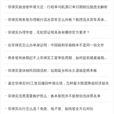
菲律宾旅游签申请大忌：行程单与机酒订单日期错位隐患全解析
菲律宾商务签办理银行流水异常怎么补救？梳理流水异常具体类型
菲律宾办理学签，无犯罪证明具体有哪些官方要求？
在菲律宾怎么办单身证明：中国籍和菲籍根本不是同一份文件
商务签有效期赶不上菲律宾工签审批周期，如何提前规避逾期滞留
菲律宾退休移民回国流程：短期返乡和永久退籍是两本账
递交菲律宾9G工签后撤回申请出境，怎样最大限度降低经济损失
菲律宾洗黑需要换护照么：换本新照并不能替你洗掉黑名单
菲律宾出行怎么选？免签、电子签、贴纸签全方位对比