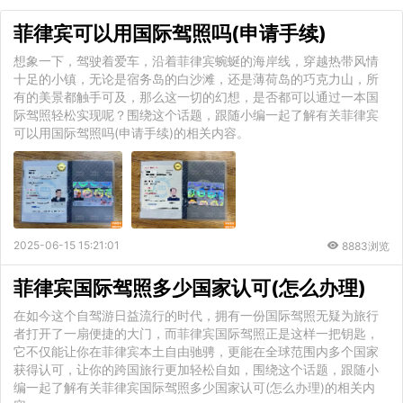
菲律宾可以用国际驾照吗(申请手续)
想象一下，驾驶着爱车，沿着菲律宾蜿蜒的海岸线，穿越热带风情
十足的小镇，无论是宿务岛的白沙滩，还是薄荷岛的巧克力山，所
有的美景都触手可及，那么这一切的幻想，是否都可以通过一本国
际驾照轻松实现呢？围绕这个话题，跟随小编一起了解有关菲律宾
可以用国际驾照吗(申请手续)的相关内容。
2025-06-15 15:21:01
8883浏览
菲律宾国际驾照多少国家认可(怎么办理)
在如今这个自驾游日益流行的时代，拥有一份国际驾照无疑为旅行
者打开了一扇便捷的大门，而菲律宾国际驾照正是这样一把钥匙，
它不仅能让你在菲律宾本土自由驰骋，更能在全球范围内多个国家
获得认可，让你的跨国旅行更加轻松自如，围绕这个话题，跟随小
编一起了解有关菲律宾国际驾照多少国家认可(怎么办理)的相关内