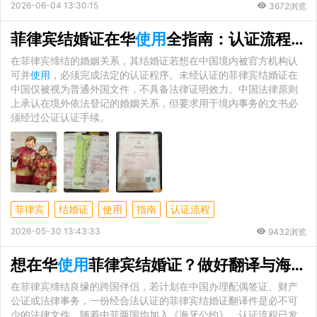
2026-06-04 13:30:15
3672浏览
菲律宾结婚证在华
使用
全指南：认证流程与五大核心应用场景详解
在菲律宾缔结的婚姻关系，其结婚证若想在中国境内被官方机构认
可并
使用
，必须完成法定的认证程序。未经认证的菲律宾结婚证在
中国仅被视为普通外国文件，不具备法律证明效力。中国法律原则
上承认在境外依法登记的婚姻关系，但要求用于境内事务的文书必
须经过公证认证手续。
菲律宾
结婚证
使用
指南
认证流程
2026-05-30 13:43:33
9432浏览
想在华
使用
菲律宾结婚证？做好翻译与海牙认证，避免无效办理
在菲律宾缔结良缘的跨国伴侣，若计划在中国办理配偶签证、财产
公证或法律事务，一份经合法认证的菲律宾结婚证翻译件是必不可
少的法律文件。随着中菲两国均加入《海牙公约》，认证流程已发