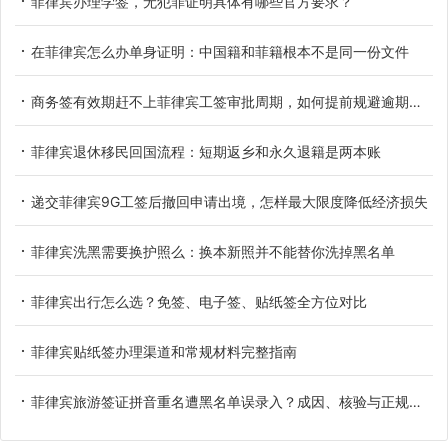
菲律宾办理学签，无犯罪证明具体有哪些官方要求？
在菲律宾怎么办单身证明：中国籍和菲籍根本不是同一份文件
商务签有效期赶不上菲律宾工签审批周期，如何提前规避逾期滞留
菲律宾退休移民回国流程：短期返乡和永久退籍是两本账
递交菲律宾9G工签后撤回申请出境，怎样最大限度降低经济损失
菲律宾洗黑需要换护照么：换本新照并不能替你洗掉黑名单
菲律宾出行怎么选？免签、电子签、贴纸签全方位对比
菲律宾贴纸签办理渠道和常规材料完整指南
菲律宾旅游签证拼音重名遭黑名单误录入？成因、核验与正规解决办法