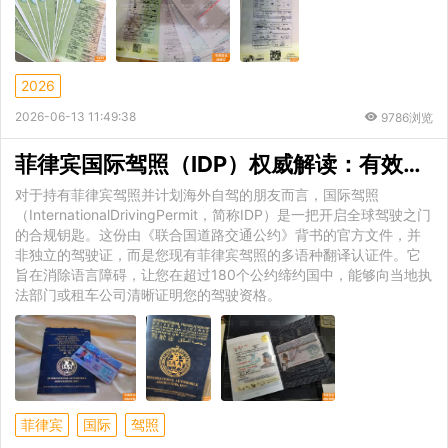
2026
2026-06-13 11:49:38
9786浏览
菲律宾国际驾照（IDP）权威解读：有效期、官方申请条件与
对于持有菲律宾驾照并计划海外自驾的朋友而言，国际驾照
（InternationalDrivingPermit，简称IDP）是一把开启全球驾驶之门
的合规钥匙。这份由《联合国道路交通公约》背书的官方文件，并
非独立的驾驶证，而是您现有菲律宾驾照的多语种翻译认证件。它
旨在消除语言障碍，让您在超过180个公约缔约国中，能够向当地执
法部门或租车公司清晰证明您的驾驶资格。
菲律宾
国际
驾照