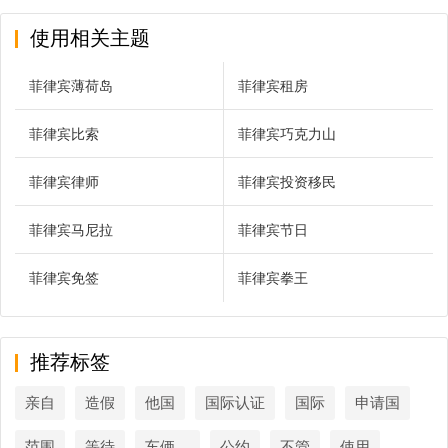
使用相关主题
菲律宾薄荷岛
菲律宾租房
菲律宾比索
菲律宾巧克力山
菲律宾律师
菲律宾投资移民
菲律宾马尼拉
菲律宾节日
菲律宾免签
菲律宾拳王
推荐标签
亲自
造假
他国
国际认证
国际
申请国
范围
等待
车俩，
公约
不管
使用