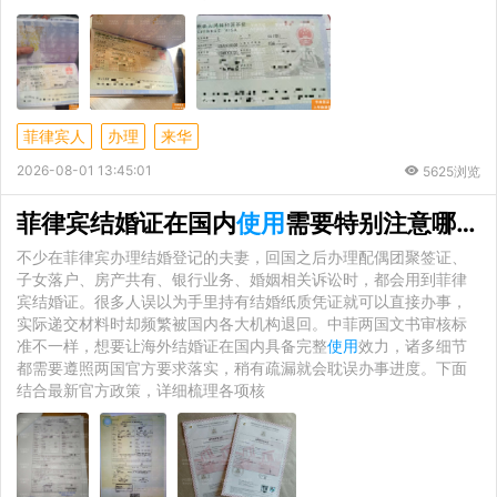
菲律宾人
办理
来华
2026-08-01 13:45:01
5625浏览
菲律宾结婚证在国内
使用
需要特别注意哪些问题？海牙认证是必备环节
不少在菲律宾办理结婚登记的夫妻，回国之后办理配偶团聚签证、
子女落户、房产共有、银行业务、婚姻相关诉讼时，都会用到菲律
宾结婚证。很多人误以为手里持有结婚纸质凭证就可以直接办事，
实际递交材料时却频繁被国内各大机构退回。中菲两国文书审核标
准不一样，想要让海外结婚证在国内具备完整
使用
效力，诸多细节
都需要遵照两国官方要求落实，稍有疏漏就会耽误办事进度。下面
结合最新官方政策，详细梳理各项核