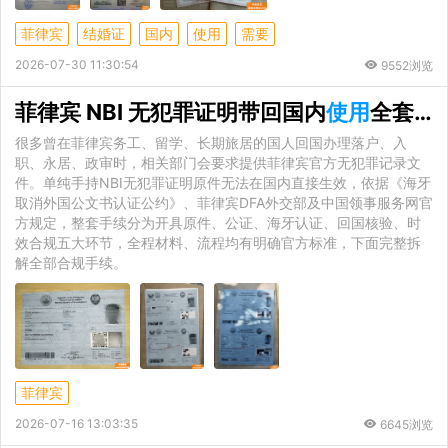
菲律宾
结婚证
国内
使用
需要
2026-07-30 11:30:54
9552浏览
菲律宾 NBI 无犯罪证明带回国内
使用
全套手续流程详解
很多曾在菲律宾务工、留学、长期旅居的国人回国办理落户、入
职、永居、政审时，相关部门会要求提供菲律宾官方无犯罪记录文
件。单纯手持NBI无犯罪证明原件无法在国内直接生效，依据《海牙
取消外国公文书认证公约》、菲律宾DFA外交部及中国领事服务网官
方规定，整套手续分为开具原件、公证、海牙认证、回国核验、时
效合规五大环节，全程材料、流程均有明确官方标准，下面完整拆
解全部合规手续。
菲律宾
2026-07-16 13:03:35
6645浏览