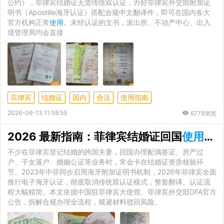
公约），菲律宾结婚证无需传统双认证，办好菲律宾外交部附加证
明书（Apostille海牙认证）搭配合规中文翻译件，即可在国内各大
官方机构正常
使用
。未经认证的文书，派出所、不动产中心、出入
境管理局均会直接
菲律宾
结婚证
国内
合法
使用指南
2026-06-13 11:58:55
6779浏览
2026 最新指南：菲律宾结婚证回国
使用
，
不少在菲律宾登记结婚的跨国夫妻，回国办理配偶签证、房产过
户、子女落户、婚姻公证等业务时，常会卡在结婚证资质核验环
节。2023年中菲同步启用海牙附加证明书机制，2026年菲律宾全面
推行电子海牙认证，彻底取消传统双认证模式，整套翻译、认证流
程大幅精简。本文依据中国驻菲律宾大使馆、菲律宾外交部DFA官方
公告，拆解合规办理全流程，规避材料驳回风险。