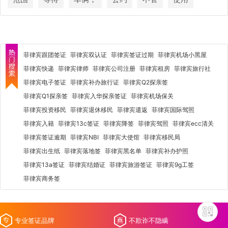
菲律宾跟团签证
菲律宾双认证
菲律宾签证过期
菲律宾机场小黑屋
菲律宾快递
菲律宾律师
菲律宾公司注册
菲律宾租房
菲律宾旅行社
菲律宾电子签证
菲律宾补办旅行证
菲律宾Q2探亲签
菲律宾Q1探亲签
菲律宾入华探亲签证
菲律宾机场保关
菲律宾投资移民
菲律宾退休移民
菲律宾遣返
菲律宾国际驾照
菲律宾入籍
菲律宾13c签证
菲律宾降签
菲律宾驾照
菲律宾ecc清关
菲律宾签证逾期
菲律宾NBI
菲律宾大使馆
菲律宾移民局
菲律宾出生纸
菲律宾落地签
菲律宾黑名单
菲律宾补办护照
菲律宾13a签证
菲律宾结婚证
菲律宾旅游签证
菲律宾9g工签
菲律宾商务签
专业签证品牌
不欺诈不隐瞒