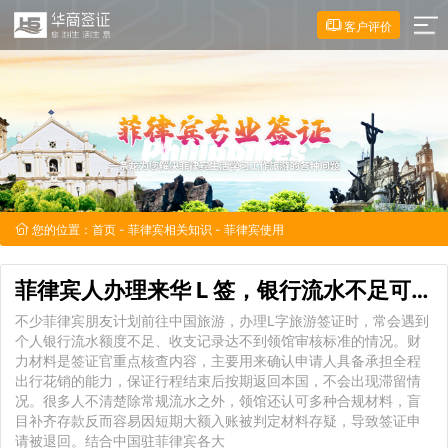
客户评价
您的位置：
首页
-
菲律宾相关知识
- 菲律宾使用
菲律宾人办理来华 L 签，银行流水不足可
使
不少菲律宾朋友计划前往中国旅游，办理L字旅游签证时，常会遇到
个人银行流水额度不足、收支记录达不到领馆审核标准的情况。财
力材料是签证官重点核查内容，主要用来确认申请人具备承担全程
出行花销的能力，保证行程结束后按期返回本国，不会出现滞留情
况。很多人不清楚除常规流水之外，领馆还认可多种合规材料，盲
目补齐存款反而容易因短期大额入账被判定材料存疑，导致签证申
请被退回。结合中国驻菲律宾各大