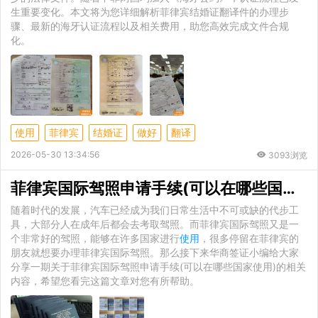
生重要变化。本文将为您详细解析菲律宾结婚证翻译件的办理步
骤、最新的海牙认证流程以及相关费用，助您高效完成文件合规
化。
使用
菲律宾
结婚证
做好
翻译
2026-05-30 13:34:56
3093浏览
菲律宾国际驾照申请手续(可以在哪些国家
使
随着时代的发展，汽车已经成为我们日常生活中不可或缺的代步工
具，大部分人在成年后都会去考取驾照。而菲律宾国际驾照又是一
个非常好的驾照，能够在许多国家进行
使用
，很多停留在菲律宾的
朋友就想要办理菲律宾国际驾照。那么接下来华商签证小编给大家
分享一期关于菲律宾国际驾照申请手续(可以在哪些国家使用)的相关
内容，希望您看完这篇文章对您有所帮助。