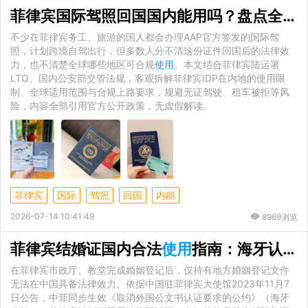
菲律宾国际驾照回国国内能用吗？盘点全球认可 IDP 的国家与
不少在菲律宾务工、旅游的国人都会办理AAP官方签发的国际驾
照，计划跨境自驾出行，但多数人分不清这份证件回国后的法律效
力，也不清楚全球哪些地区可合规
使用
。本文结合菲律宾陆运署
LTO、国内公安部交管法规，客观拆解菲律宾IDP在内地的使用限
制、全球适用范围与合规上路要求，规避无证驾驶、租车被拒等风
险，内容全部引用官方公开政策，无虚假解读。
菲律宾
国际
驾照
回国
内能
2026-07-14 10:41:49
8969浏览
菲律宾结婚证国内合法
使用
指南：海牙认证流程 + 落户买房签证全实操攻略
在菲律宾市政厅、教堂完成婚姻登记后，仅持有地方婚姻登记文件
无法在中国具备法律效力。依据中国驻菲律宾大使馆2023年11月7
日公告，中菲同步生效《取消外国公文书认证要求的公约》（海牙