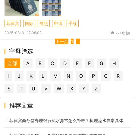
菲律宾
国际
驾照
申请
手续
2025-03-31 17:06:02
7711浏览
上一页
1
...
字母筛选
全部
A
B
C
D
E
F
G
H
I
J
K
L
M
N
O
P
Q
R
S
T
U
V
W
X
Y
Z
推荐文章
菲律宾商务签办理银行流水异常怎么补救？梳理流水异常具体类型