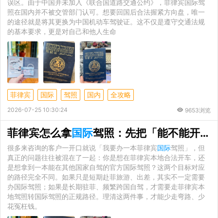
误区。由于中国并未加入《联合国道路交通公约》，菲律宾国际驾
照在国内并不被交管部门认可。想要回国后合法握紧方向盘，唯一
的途径就是将其更换为中国机动车驾驶证。这不仅是遵守交通法规
的基本要求，更是对自己和他人生命
菲律宾
国际
驾照
国内
全攻略
2026-07-25 10:30:24
9653浏览
菲律宾怎么拿
国际
驾照：先把「能不能开」和「怎么拿」分清
很多来咨询的客户一开口就说「我要办一本菲律宾
国际
驾照」，但
真正的问题往往被混在了一起：你是想在菲律宾本地合法开车，还
是想拿到一本能在其他国家自驾的官方国际驾照？这两个目标对应
的路径完全不同。如果只是短期赴菲旅游、出差，其实不一定需要
办国际驾照；如果是长期驻菲、频繁跨国自驾，才需要走菲律宾本
地驾照转国际驾照的正规路径。理清这两件事，才能少走弯路、少
花冤枉钱。