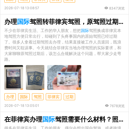
2026-07-18 13:08:57
8347浏览
办理
国际
驾照转菲律宾驾照，原驾照过期完整解决方案
不少在菲律宾生活、工作的华人朋友，想把
国际
驾照换成菲律宾本
地驾照方便日常出行，却碰到了头疼事国内的原始驾照已经过期
了。很多人拿着过期驾照去办理，结果直接被工作人员退回，既浪
费时间又耽误事。今天就结合菲律宾当地办理驾照的实际要求，和
大家聊聊原驾照过期后，该怎么合规解决这个问题，帮大家少走弯
路。
办理
国际
驾照
菲律宾
过期
2026-07-18 13:05:01
7678浏览
在菲律宾办理
国际
驾照需要什么材料？照片有什么要求
很多在菲律宾生活、工作的朋友，偶尔会想出国自驾游，或者跨境