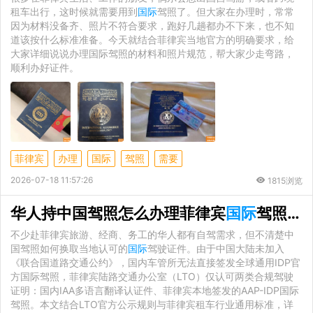
租车出行，这时候就需要用到
国际
驾照了。但大家在办理时，常常
因为材料没备齐、照片不符合要求，跑好几趟都办不下来，也不知
道该按什么标准准备。今天就结合菲律宾当地官方的明确要求，给
大家详细说说办理国际驾照的材料和照片规范，帮大家少走弯路，
顺利办好证件。
菲律宾
办理
国际
驾照
需要
2026-07-18 11:57:26
1815浏览
华人持中国驾照怎么办理菲律宾
国际
驾照？两种合规途径全解析
不少赴菲律宾旅游、经商、务工的华人都有自驾需求，但不清楚中
国驾照如何换取当地认可的
国际
驾驶证件。由于中国大陆未加入
《联合国道路交通公约》，国内车管所无法直接签发全球通用IDP官
方国际驾照，菲律宾陆路交通办公室（LTO）仅认可两类合规驾驶
证明：国内IAA多语言翻译认证件、菲律宾本地签发的AAP-IDP国际
驾照。本文结合LTO官方公示规则与菲律宾租车行业通用标准，详