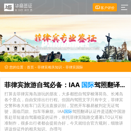
客户评价
您的位置：
首页
-
菲律宾相关知识
- 菲律宾国际
菲律宾旅游自驾必备：IAA
国际
驾照翻译认证件办理全指南
打算去菲律宾海岛游玩的朋友，大多都想自驾穿梭薄荷岛、长滩岛
各个景点，自由安排出行行程。但国内驾照文字只有中文，菲律宾
交警和各大租车门店无法直接识别，贸然开车极易被判定无证驾
驶，面临罚款、扣车等麻烦。IAA
国际
驾照翻译认证件是适配中国游
客赴菲短途自驾最稳妥的证件，依托菲律宾陆路交通署LTO认可标
准制作，很多出行者都会提前办好，今天就结合官方规则，细致讲
讲这份证件的相关知识、办理与