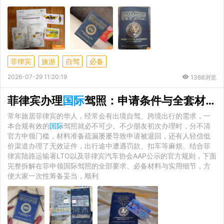
菲律宾
旅游
自驾
必备
2026-07-29 11:20:19
1388浏览
菲律宾办理
国际
驾照：申请条件与全套材料详细梳理
常年旅居菲律宾的华人，经常会有出境自驾、跨境出行的需求，一
本合规有效的
国际
驾照就必不可少。不少朋友初次办理时，分不清
官方申领门槛，材料准备疏漏屡屡导致申请被退回，还有人轻信低
价渠道办理了无效证件，出行途中遭遇罚款、扣车等麻烦。结合菲
律宾陆路运输署LTO以及菲律宾汽车协会AAP公示的官方规则，下面
完整拆解在菲申领国际驾照的全部要求、必备材料与实用细节，方
便大家一次性筹备妥当，顺利