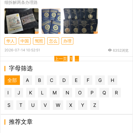
细拆解两条办理路
华人
中国
驾照
怎么
办理
2026-07-14 10:52:51
6352浏览
上一页
1
...
字母筛选
全部
A
B
C
D
E
F
G
H
I
J
K
L
M
N
O
P
Q
R
S
T
U
V
W
X
Y
Z
推荐文章