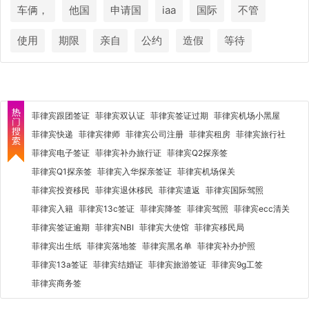
车俩，
他国
申请国
iaa
国际
不管
使用
期限
亲自
公约
造假
等待
菲律宾跟团签证
菲律宾双认证
菲律宾签证过期
菲律宾机场小黑屋
菲律宾快递
菲律宾律师
菲律宾公司注册
菲律宾租房
菲律宾旅行社
菲律宾电子签证
菲律宾补办旅行证
菲律宾Q2探亲签
菲律宾Q1探亲签
菲律宾入华探亲签证
菲律宾机场保关
菲律宾投资移民
菲律宾退休移民
菲律宾遣返
菲律宾国际驾照
菲律宾入籍
菲律宾13c签证
菲律宾降签
菲律宾驾照
菲律宾ecc清关
菲律宾签证逾期
菲律宾NBI
菲律宾大使馆
菲律宾移民局
菲律宾出生纸
菲律宾落地签
菲律宾黑名单
菲律宾补办护照
菲律宾13a签证
菲律宾结婚证
菲律宾旅游签证
菲律宾9g工签
菲律宾商务签