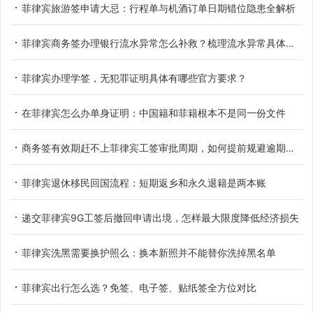
菲律宾旅游签申请大忌：行程单与机酒订单日期错位隐患全解析
菲律宾商务签办理银行流水异常怎么补救？梳理流水异常具体类型
菲律宾办理学签，无犯罪证明具体有哪些官方要求？
在菲律宾怎么办单身证明：中国籍和菲籍根本不是同一份文件
商务签有效期赶不上菲律宾工签审批周期，如何提前规避逾期滞留
菲律宾退休移民回国流程：短期返乡和永久退籍是两本账
递交菲律宾9G工签后撤回申请出境，怎样最大限度降低经济损失
菲律宾洗黑需要换护照么：换本新照并不能替你洗掉黑名单
菲律宾出行怎么选？免签、电子签、贴纸签全方位对比