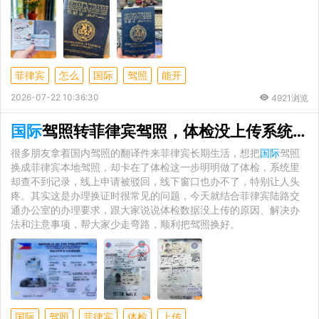
菲律宾
怎么
国际
驾照
能开
2026-07-22 10:36:30
4921浏览
国际
驾照转菲律宾驾照，体检没上传系统怎么解决
很多朋友拿着国内驾照的翻译件来菲律宾长期生活，想把
国际
驾照
换成菲律宾本地驾照，却卡在了体检这一步明明做了体检，系统里
却查不到记录，线上申请被驳回，线下窗口也办不了，特别让人头
疼。其实这是办理换证时很常见的问题，今天就结合菲律宾陆路交
通办公室的办理要求，跟大家说说体检数据没上传的原因、解决办
法和注意事项，帮大家少走弯路，顺利把驾照换好。
国际
驾照
菲律宾
体检
上传