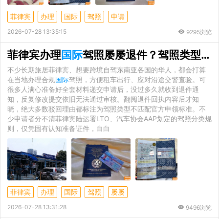
菲律宾
办理
国际
驾照
申请
2026-07-28 13:35:15
9295浏览
菲律宾办理
国际
驾照屡屡退件？驾照类型不符是核心诱因
不少长期旅居菲律宾、想要跨境自驾东南亚各国的华人，都会打算
在当地办理合规
国际
驾照，方便租车出行、应对沿途交警查验。可
很多人满心准备好全套材料递交申请后，没过多久就收到退件通
知，反复修改提交依旧无法通过审核。翻阅退件回执内容后才知
晓，绝大多数驳回理由都标注为驾照类型不匹配官方申领标准。不
少申请者分不清菲律宾陆运署LTO、汽车协会AAP划定的驾照分类规
则，仅凭固有认知准备证件，白白
菲律宾
办理
国际
驾照
屡屡
2026-07-28 13:31:28
9496浏览