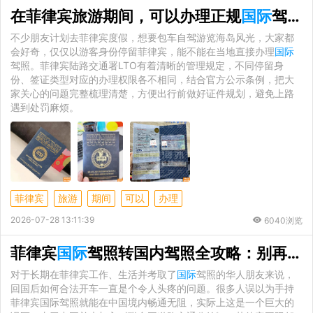
在菲律宾旅游期间，可以办理正规
国际
驾照吗？官方政策详细解读
不少朋友计划去菲律宾度假，想要包车自驾游览海岛风光，大家都
会好奇，仅仅以游客身份停留菲律宾，能不能在当地直接办理
国际
驾照。菲律宾陆路交通署LTO有着清晰的管理规定，不同停留身
份、签证类型对应的办理权限各不相同，结合官方公示条例，把大
家关心的问题完整梳理清楚，方便出行前做好证件规划，避免上路
遇到处罚麻烦。
菲律宾
旅游
期间
可以
办理
2026-07-28 13:11:39
6040浏览
菲律宾
国际
驾照转国内驾照全攻略：别再冒险无证驾驶，一文读懂换领全流程
对于长期在菲律宾工作、生活并考取了
国际
驾照的华人朋友来说，
回国后如何合法开车一直是个令人头疼的问题。很多人误以为手持
菲律宾国际驾照就能在中国境内畅通无阻，实际上这是一个巨大的