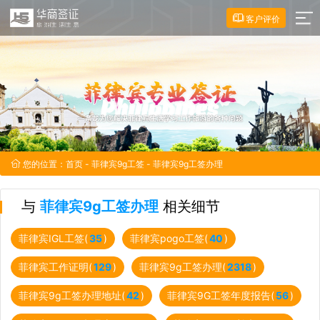
客户评价
您的位置：
首页
-
菲律宾9g工签
- 菲律宾9g工签办理
与
菲律宾9g工签办理
相关细节
菲律宾IGL工签(
35
)
菲律宾pogo工签(
40
)
菲律宾工作证明(
129
)
菲律宾9g工签办理(
2318
)
菲律宾9g工签办理地址(
42
)
菲律宾9G工签年度报告(
56
)