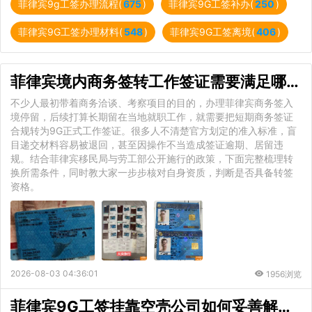
菲律宾9g工签办理流程(
675
)
菲律宾9G工签补办(
250
)
菲律宾9G工签办理材料(
548
)
菲律宾9G工签离境(
406
)
菲律宾境内商务签转工作签证需要满足哪些要求？如何自我判定
不少人最初带着商务洽谈、考察项目的目的，办理菲律宾商务签入
境停留，后续打算长期留在当地就职工作，就需要把短期商务签证
合规转为9G正式工作签证。很多人不清楚官方划定的准入标准，盲
目递交材料容易被退回，甚至因操作不当造成签证逾期、居留违
规。结合菲律宾移民局与劳工部公开施行的政策，下面完整梳理转
换所需条件，同时教大家一步步核对自身资质，判断是否具备转签
资格。
2026-08-03 04:36:01
1956浏览
菲律宾9G工签挂靠空壳公司如何妥善解决？完整处理方案