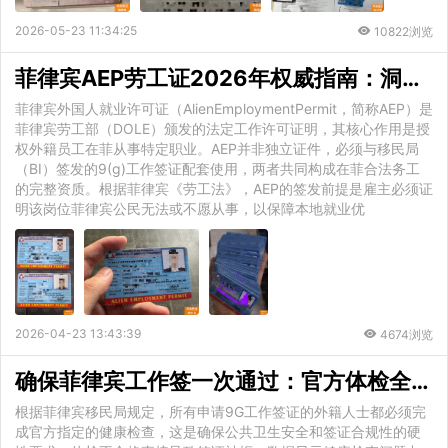
2026-05-23 11:34:25
10822浏览
菲律宾AEP劳工证2026年权威指南：洞察新政、掌握流程、规避风险
菲律宾外国人就业许可证（AlienEmploymentPermit，简称AEP）是
菲律宾劳工部（DOLE）颁发的法定工作许可证明，其核心作用是授
权外籍员工在菲从事特定职业。AEP并非独立证件，必须与移民局
（BI）签发的9(g)工作签证配套使用，两者共同构成在菲合法务工
的完整资质。根据菲律宾《劳工法》，AEP的签发前提是雇主必须证
明该岗位菲律宾公民无法或不愿从事，以保障本地就业优
2026-04-23 13:43:39
4674浏览
确保菲律宾工作签一次通过：官方体检全流程与避坑指南
根据菲律宾移民局规定，所有申请9G工作签证的外籍人士都必须完
成官方指定的健康检查，这是确保公共卫生安全和签证合规性的硬