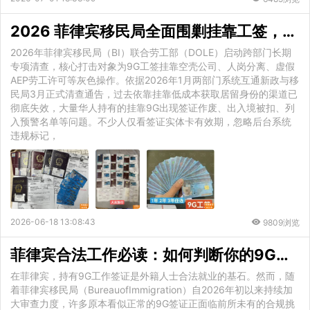
2026 菲律宾移民局全面围剿挂靠工签，你的 9G 签证还合规吗？
2026年菲律宾移民局（BI）联合劳工部（DOLE）启动跨部门长期
专项清查，核心打击对象为9G工签挂靠空壳公司、人岗分离、虚假
AEP劳工许可等灰色操作。依据2026年1月两部门系统互通新政与移
民局3月正式清查通告，过去依靠挂靠低成本获取居留身份的渠道已
彻底失效，大量华人持有的挂靠9G出现签证作废、出入境被扣、列
入预警名单等问题。不少人仅看签证实体卡有效期，忽略后台系统
违规标记，
2026-06-18 13:08:43
9809浏览
菲律宾合法工作必读：如何判断你的9G签证已处于违规状态？
在菲律宾，持有9G工作签证是外籍人士合法就业的基石。然而，随
着菲律宾移民局（BureauofImmigration）自2026年初以来持续加
大审查力度，许多原本看似正常的9G签证正面临前所未有的合规挑