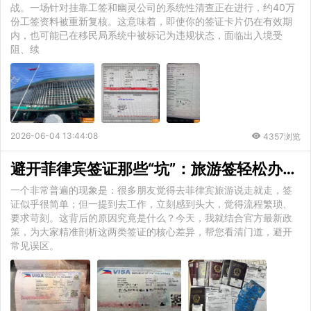
战。一场针对挂靠工签和幽灵公司的系统性清查正在进行，约40万
份工签资料被重新复核。这意味着，即使你的签证卡片仍在有效期
内，也可能已在移民局系统中被标记为违规状态，面临出入境受
阻、续
2026-06-04 13:44:08
4357浏览
避开菲律宾签证那些“坑”：旅游签轻松办，但工作签为何这么复杂？
一个非常普遍的现象是：很多朋友觉得去菲律宾旅游说走就走，签
证似乎很简单；但一提到去工作，立刻感到头大，觉得流程繁琐、
要求苛刻。这背后的原因究竟是什么？今天，我就结合官方最新政
策，为大家精准剖析这两类签证的核心差异，帮您看清门道，避开
常见误区。