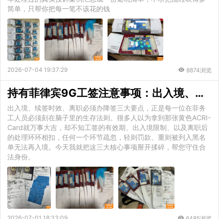
简单，只帮你把每一笔不该花的钱
2026-07-04 19:37:29
8874浏览
持有菲律宾9G工签注意事项：出入境、续签时效、离职必须办降签
出入境、续签时效、离职必须办降签三大要点，正是每一位在菲务
工人员必须刻在脑子里的生存法则。很多人以为拿到那张黄色ACRI-
Card就万事大吉，却不知工签的有效期、出入境限制、以及离职后
的处理环环相扣，任何一个环节疏忽，轻则罚款、重则被列入黑名
单无法再入境。今天我就把这三大核心事项掰开揉碎，帮您守住合
法身份。
2026-07-01 18:33:09
6485浏览