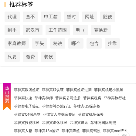
推荐标签
代理
查不
申工签
暂时
网址
随便
到手
武汉市
工作范围
明（
赛换新
家庭教师
字头
秘诀
哪个
包含
挂靠
只要
缴费
餐饮
菲律宾跟团签证
菲律宾双认证
菲律宾签证过期
菲律宾机场小黑屋
菲律宾快递
菲律宾律师
菲律宾公司注册
菲律宾租房
菲律宾旅行社
菲律宾电子签证
菲律宾补办旅行证
菲律宾Q2探亲签
菲律宾Q1探亲签
菲律宾入华探亲签证
菲律宾机场保关
菲律宾投资移民
菲律宾退休移民
菲律宾遣返
菲律宾国际驾照
菲律宾入籍
菲律宾13c签证
菲律宾降签
菲律宾驾照
菲律宾ecc清关