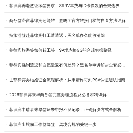
菲律宾养老签证续签要求：SRRV年费与ID卡换发的合规边界
商务签滞留菲律宾还能转工签吗？官方转换门槛与自查方法详解
持旅游签赴菲律宾打工遭遣返，黑名单多久能够清除
菲律宾旅游签如何转工签：9A境内换9G的合规实操路径
菲律宾强制遣返和自愿遣返有何差异？黑名单申诉解封全套必备材料详解
去菲律宾办结婚证全流程解析：从申请许可到PSA认证避坑指南
2026菲律宾来华商务签完整办理流程及必备材料详解
菲律宾申请者来华签证未申报不良记录，正确解决方式全解析
菲律宾出境前工作签降签：离境合规的关键一步