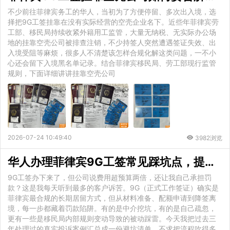
不少前往菲律宾务工的华人，当初为了方便停留、多次出入境，选
择把9G工签挂靠在没有实际经营的空壳企业名下。近些年菲律宾劳
工部、移民局持续收紧外籍用工监管，大量无纳税、无实际办公场
地的挂靠空壳公司被排查注销，不少持签人突然遭遇签证失效、出
入境受阻等麻烦，很多人不清楚该怎样合规化解这类问题，一不小
心还会留下入境黑名单记录。结合菲律宾移民局、劳工部现行监管
规则，下面详细讲讲挂靠空壳公司
2026-07-24 10:49:40
3982浏览
华人办理菲律宾9G工签常见踩坑点，提前规避高额罚款
9G工签办下来了，但公司说费用超预算两倍，还让我自己承担罚
款？这是我每天听到最多的客户诉苦。9G（正式工作签证）确实是
菲律宾最合规的长期居留方式，但从材料准备、配额申请到降签离
境，每一步都藏着罚款陷阱。有的是中介挖坑，有的是自己疏忽，
更有一些是移民局内部规则变动导致的被动踩雷。今天我把过去三
年处理过的真实投诉案例汇总成一份避坑清单，不求把流程吹得多