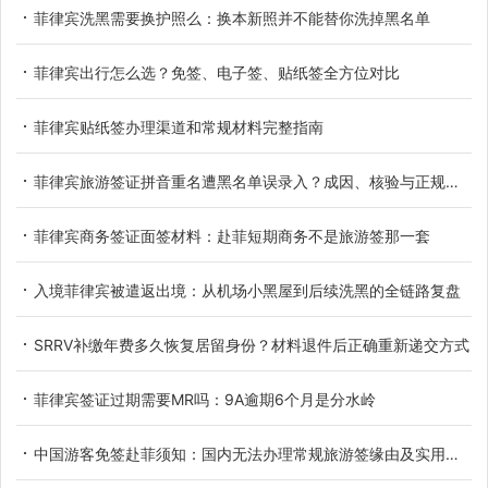
菲律宾洗黑需要换护照么：换本新照并不能替你洗掉黑名单
菲律宾出行怎么选？免签、电子签、贴纸签全方位对比
菲律宾贴纸签办理渠道和常规材料完整指南
菲律宾旅游签证拼音重名遭黑名单误录入？成因、核验与正规解决办法
菲律宾商务签证面签材料：赴菲短期商务不是旅游签那一套
入境菲律宾被遣返出境：从机场小黑屋到后续洗黑的全链路复盘
SRRV补缴年费多久恢复居留身份？材料退件后正确重新递交方式
菲律宾签证过期需要MR吗：9A逾期6个月是分水岭
中国游客免签赴菲须知：国内无法办理常规旅游签缘由及实用替代方案