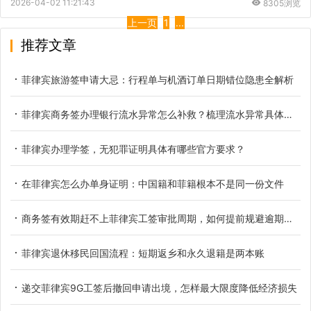
2026-04-02 11:21:43
8305浏览
上一页
1
...
推荐文章
菲律宾旅游签申请大忌：行程单与机酒订单日期错位隐患全解析
菲律宾商务签办理银行流水异常怎么补救？梳理流水异常具体类型
菲律宾办理学签，无犯罪证明具体有哪些官方要求？
在菲律宾怎么办单身证明：中国籍和菲籍根本不是同一份文件
商务签有效期赶不上菲律宾工签审批周期，如何提前规避逾期滞留
菲律宾退休移民回国流程：短期返乡和永久退籍是两本账
递交菲律宾9G工签后撤回申请出境，怎样最大限度降低经济损失