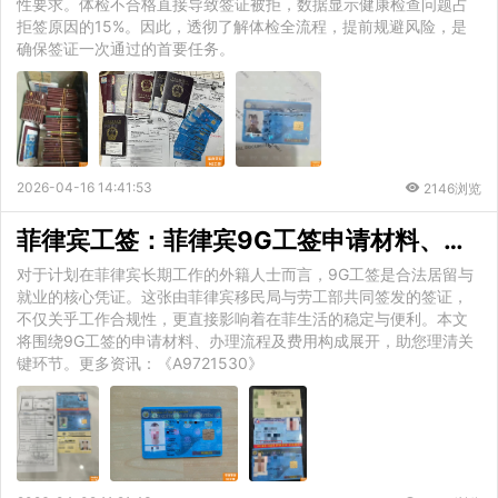
性要求。体检不合格直接导致签证被拒，数据显示健康检查问题占
拒签原因的15%。因此，透彻了解体检全流程，提前规避风险，是
确保签证一次通过的首要任务。
2026-04-16 14:41:53
2146浏览
菲律宾工签：菲律宾9G工签申请材料、流程及费用全解析
对于计划在菲律宾长期工作的外籍人士而言，9G工签是合法居留与
就业的核心凭证。这张由菲律宾移民局与劳工部共同签发的签证，
不仅关乎工作合规性，更直接影响着在菲生活的稳定与便利。本文
将围绕9G工签的申请材料、办理流程及费用构成展开，助您理清关
键环节。更多资讯：《A9721530》