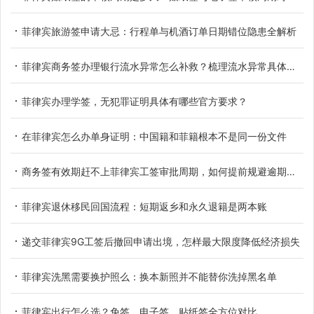
菲律宾旅游签申请大忌：行程单与机酒订单日期错位隐患全解析
菲律宾商务签办理银行流水异常怎么补救？梳理流水异常具体类型
菲律宾办理学签，无犯罪证明具体有哪些官方要求？
在菲律宾怎么办单身证明：中国籍和菲籍根本不是同一份文件
商务签有效期赶不上菲律宾工签审批周期，如何提前规避逾期滞留
菲律宾退休移民回国流程：短期返乡和永久退籍是两本账
递交菲律宾9G工签后撤回申请出境，怎样最大限度降低经济损失
菲律宾洗黑需要换护照么：换本新照并不能替你洗掉黑名单
菲律宾出行怎么选？免签、电子签、贴纸签全方位对比