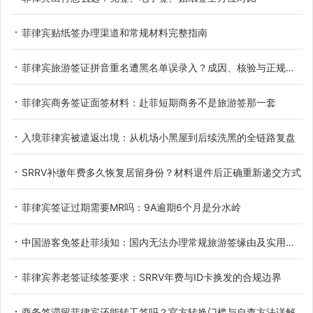
菲律宾贴纸签办理渠道和常规材料完整指南
菲律宾旅游签证拼音重名遭黑名单误录入？成因、核验与正规解决办法
菲律宾商务签证面签材料：赴菲短期商务不是旅游签那一套
入境菲律宾被遣返出境：从机场小黑屋到后续洗黑的全链路复盘
SRRV补缴年费多久恢复居留身份？材料退件后正确重新递交方式
菲律宾签证过期需要MR吗：9A逾期6个月是分水岭
中国游客免签赴菲须知：国内无法办理常规旅游签缘由及实用替代方案
菲律宾养老签证续签要求：SRRV年费与ID卡换发的合规边界
商务签滞留菲律宾还能转工签吗？官方转换门槛与自查方法详解