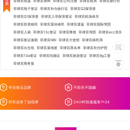
菲律宾快递
菲律宾律师
菲律宾公司注册
菲律宾租房
菲律宾旅行社
菲律宾电子签证
菲律宾补办旅行证
菲律宾Q2探亲签
菲律宾Q1探亲签
菲律宾入华探亲签证
菲律宾机场保关
菲律宾投资移民
菲律宾退休移民
菲律宾遣返
菲律宾国际驾照
菲律宾入籍
菲律宾13c签证
菲律宾降签
菲律宾驾照
菲律宾ecc清关
菲律宾签证逾期
菲律宾NBI
菲律宾大使馆
菲律宾移民局
菲律宾出生纸
菲律宾落地签
菲律宾黑名单
菲律宾补办护照
菲律宾13a签证
菲律宾结婚证
菲律宾旅游签证
菲律宾9g工签
菲律宾商务签
专业签证品牌
不欺诈不隐瞒
对菲业务了如指掌
24小时快速服务7*24