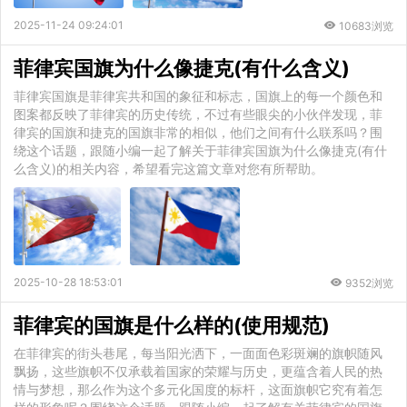
2025-11-24 09:24:01
10683浏览
菲律宾国旗为什么像捷克(有什么含义)
菲律宾国旗是菲律宾共和国的象征和标志，国旗上的每一个颜色和
图案都反映了菲律宾的历史传统，不过有些眼尖的小伙伴发现，菲
律宾的国旗和捷克的国旗非常的相似，他们之间有什么联系吗？围
绕这个话题，跟随小编一起了解关于菲律宾国旗为什么像捷克(有什
么含义)的相关内容，希望看完这篇文章对您有所帮助。
2025-10-28 18:53:01
9352浏览
菲律宾的国旗是什么样的(使用规范)
在菲律宾的街头巷尾，每当阳光洒下，一面面色彩斑斓的旗帜随风
飘扬，这些旗帜不仅承载着国家的荣耀与历史，更蕴含着人民的热
情与梦想，那么作为这个多元化国度的标杆，这面旗帜它究有着怎