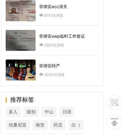
菲律宾ecc清关
8101次浏览
菲律宾swp临时工作签证
4920次浏览
菲律宾特产
4040次浏览
推荐标签
多人
级别
中山
日语
坦桑尼亚
南安
药店
白（