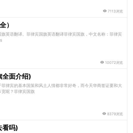
7113浏览
全）
国旗英语翻译。菲律宾国旗英语翻译菲律宾国旗，中文名称：菲律宾
s
10072浏览
旗全面介绍)
于菲律宾的基本国策和风土人情都非常好奇，而今天华商签证要和大
多宽呢？菲律宾国旗
8379浏览
看吗)