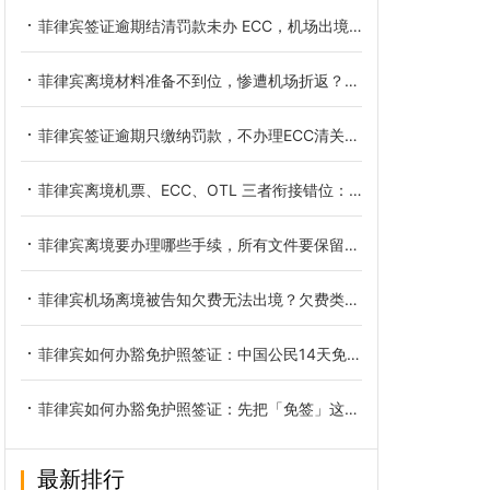
菲律宾签证逾期结清罚款未办 ECC，机场出境会遇到哪些实际问题
菲律宾离境材料准备不到位，惨遭机场折返？看完避坑少走弯路
菲律宾签证逾期只缴纳罚款，不办理ECC清关会面临哪些后果
菲律宾离境机票、ECC、OTL 三者衔接错位：缘由、危害与合规排布技巧
菲律宾离境要办理哪些手续，所有文件要保留多久？
菲律宾机场离境被告知欠费无法出境？欠费类目与合规解决办法详解
菲律宾如何办豁免护照签证：中国公民14天免签的正确姿势
菲律宾如何办豁免护照签证：先把「免签」这件事说清楚
最新排行