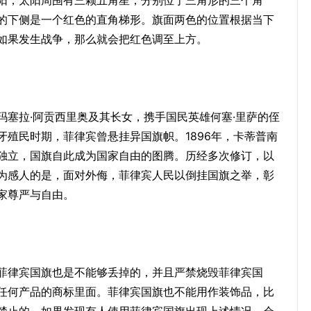
阳，太阳周围有三颗五角星，分别位于三角形的三个角
的下侧是一个红色的直角梯形。旗面两色的位置根据当下
如果发生战争，那么就会把红色调至上方。
玛塞拉·阿贡西里奥及其长女，携手国民英雄何塞·里萨的侄
殖民时期，菲律宾曾悬挂异国旗帜。1896年，卡蒂普南
宣告独立，国旗自此成为国家自由的图腾。历经多次修订，以
为感人的是，面对外侮，菲律宾人民以倒挂国旗之举，彰
家尊严与自由。
菲律宾国旗也是不能够丢掉的，并且严禁烧毁菲律宾国
任何产品的商标里面。菲律宾国旗也不能用作装饰品，比