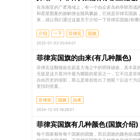
在东南亚的广袤海域上，有一个由众多岛屿串联而成
和星星图案的旗帜便会随风飘扬，它就是菲律宾国旗
来，就让我们通过这篇关于介绍一下菲律宾国旗(有哪
介绍
一下
菲律宾
国旗
2025-01-03 00:04:01
菲律宾国旗的由来(有几种颜色)
菲律宾这颗镶嵌在蔚蓝大海之中的明珠镶嵌，其丰富
无疑是这片星河中最为耀眼的星辰之一，它不仅是菲
自由历史的缩影，那么是谁创造出了他呢？以这个为话
里找到答案。
菲律宾
国旗
由来
2024-12-05 18:28:01
菲律宾国旗有几种颜色(国旗介绍)
每个国家都有每个国家的国旗，而且国旗的颜色组成