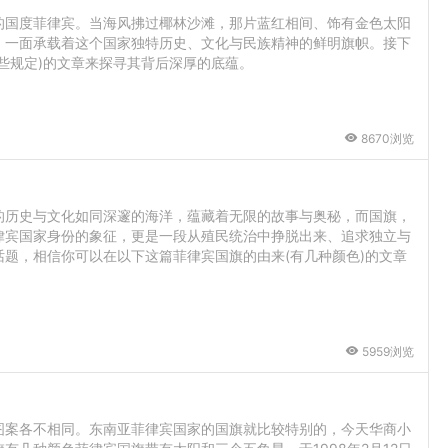
的国度菲律宾。当海风拂过椰林沙滩，那片蓝红相间、饰有金色太阳
，一面承载着这个国家独特历史、文化与民族精神的鲜明旗帜。接下
些规定)的文章来探寻其背后深厚的底蕴。
8670浏览
的历史与文化如同深邃的海洋，蕴藏着无限的故事与奥秘，而国旗，
律宾国家身份的象征，更是一段从殖民统治中挣脱出来、追求独立与
题，相信你可以在以下这篇菲律宾国旗的由来(有几种颜色)的文章
5959浏览
图案各不相同。东南亚菲律宾国家的国旗就比较特别的，今天华商小