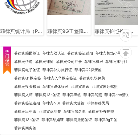
菲律宾统计局（PSA）图文讲解
菲律宾9G工签降签章样式图片讲解
菲律宾护照被扣海关单子图片样式讲解
菲律宾跟团签证
菲律宾双认证
菲律宾签证过期
菲律宾机场小黑屋
菲律宾快递
菲律宾律师
菲律宾公司注册
菲律宾租房
菲律宾旅行社
菲律宾电子签证
菲律宾补办旅行证
菲律宾Q2探亲签
菲律宾Q1探亲签
菲律宾入华探亲签证
菲律宾机场保关
菲律宾投资移民
菲律宾退休移民
菲律宾遣返
菲律宾国际驾照
菲律宾入籍
菲律宾13c签证
菲律宾降签
菲律宾驾照
菲律宾ecc清关
菲律宾签证逾期
菲律宾NBI
菲律宾大使馆
菲律宾移民局
菲律宾出生纸
菲律宾落地签
菲律宾黑名单
菲律宾补办护照
菲律宾13a签证
菲律宾结婚证
菲律宾旅游签证
菲律宾9g工签
菲律宾商务签