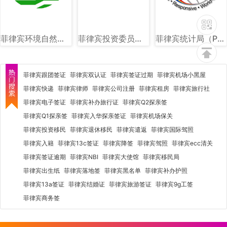
菲律宾环境自然资源部（DENR）图文讲解
菲律宾投资委员会（BOI）图文讲解
菲律宾统计局（PSA）图文讲解
菲律宾跟团签证
菲律宾双认证
菲律宾签证过期
菲律宾机场小黑屋
菲律宾快递
菲律宾律师
菲律宾公司注册
菲律宾租房
菲律宾旅行社
菲律宾电子签证
菲律宾补办旅行证
菲律宾Q2探亲签
菲律宾Q1探亲签
菲律宾入华探亲签证
菲律宾机场保关
菲律宾投资移民
菲律宾退休移民
菲律宾遣返
菲律宾国际驾照
菲律宾入籍
菲律宾13c签证
菲律宾降签
菲律宾驾照
菲律宾ecc清关
菲律宾签证逾期
菲律宾NBI
菲律宾大使馆
菲律宾移民局
菲律宾出生纸
菲律宾落地签
菲律宾黑名单
菲律宾补办护照
菲律宾13a签证
菲律宾结婚证
菲律宾旅游签证
菲律宾9g工签
菲律宾商务签