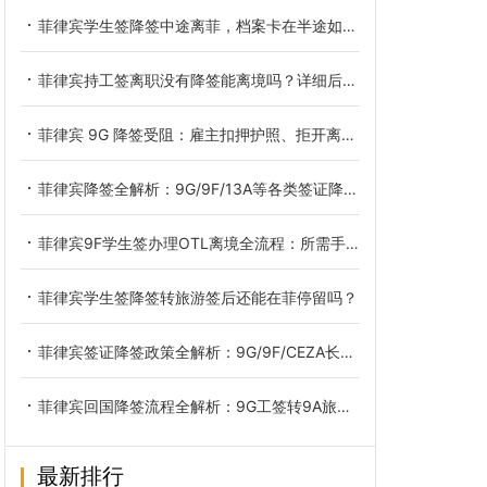
菲律宾学生签降签中途离菲，档案卡在半途如何妥善解决
菲律宾持工签离职没有降签能离境吗？详细后果与合规办法讲解
菲律宾 9G 降签受阻：雇主扣押护照、拒开离职证明合规解决办法
菲律宾降签全解析：9G/9F/13A等各类签证降签后统一转为9A旅游签，附OTL离境令深度解读
菲律宾9F学生签办理OTL离境全流程：所需手续逐一详解
菲律宾学生签降签转旅游签后还能在菲停留吗？
菲律宾签证降签政策全解析：9G/9F/CEZA长期签转9A旅游签，合规离境必办的"最后一公里"
菲律宾回国降签流程全解析：9G工签转9A旅游签再清关离境
最新排行