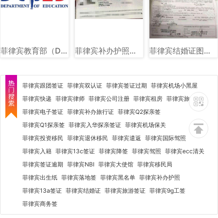
菲律宾教育部（DEPED）图文讲解
菲律宾补办护照旅行证回国证明图片样式
菲律宾结婚证图片样式
菲律宾跟团签证
菲律宾双认证
菲律宾签证过期
菲律宾机场小黑屋
菲律宾快递
菲律宾律师
菲律宾公司注册
菲律宾租房
菲律宾旅行社
菲律宾电子签证
菲律宾补办旅行证
菲律宾Q2探亲签
菲律宾Q1探亲签
菲律宾入华探亲签证
菲律宾机场保关
菲律宾投资移民
菲律宾退休移民
菲律宾遣返
菲律宾国际驾照
菲律宾入籍
菲律宾13c签证
菲律宾降签
菲律宾驾照
菲律宾ecc清关
菲律宾签证逾期
菲律宾NBI
菲律宾大使馆
菲律宾移民局
菲律宾出生纸
菲律宾落地签
菲律宾黑名单
菲律宾补办护照
菲律宾13a签证
菲律宾结婚证
菲律宾旅游签证
菲律宾9g工签
菲律宾商务签