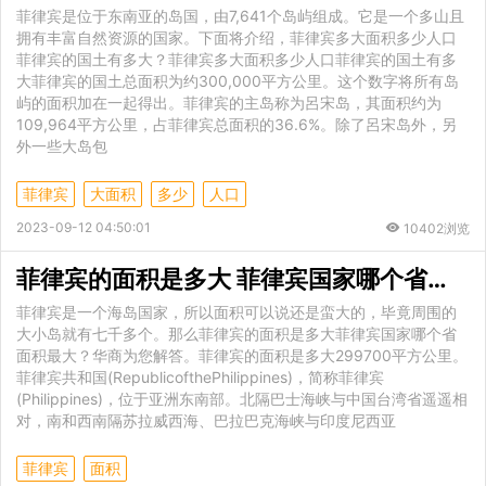
菲律宾是位于东南亚的岛国，由7,641个岛屿组成。它是一个多山且
拥有丰富自然资源的国家。下面将介绍，菲律宾多大面积多少人口
菲律宾的国土有多大？菲律宾多大面积多少人口菲律宾的国土有多
大菲律宾的国土总面积为约300,000平方公里。这个数字将所有岛
屿的面积加在一起得出。菲律宾的主岛称为呂宋岛，其面积约为
109,964平方公里，占菲律宾总面积的36.6%。除了呂宋岛外，另
外一些大岛包
菲律宾
大面积
多少
人口
2023-09-12 04:50:01
10402浏览
菲律宾的面积是多大 菲律宾国家哪个省面积最大
菲律宾是一个海岛国家，所以面积可以说还是蛮大的，毕竟周围的
大小岛就有七千多个。那么菲律宾的面积是多大菲律宾国家哪个省
面积最大？华商为您解答。菲律宾的面积是多大299700平方公里。
菲律宾共和国(RepublicofthePhilippines)，简称菲律宾
(Philippines)，位于亚洲东南部。北隔巴士海峡与中国台湾省遥遥相
对，南和西南隔苏拉威西海、巴拉巴克海峡与印度尼西亚
菲律宾
面积