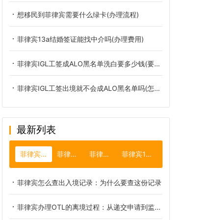
想移民到菲律宾需要什么绿卡(办理流程)
菲律宾13a结婚签证能找中介吗(办理费用)
菲律宾IGL工签成ALO黑名单洗白要多少钱(要多久)
菲律宾IGL工签出境就不会成ALO黑名单吗(怎么洗白)
最新列表
菲律宾移民局
菲律宾节日
菲律宾首都
菲律宾13c签证
菲律宾怎么查出入境记录：为什么要查这份记录
菲律宾办理OTL的离境过程：从递交申请到监送出关的全链路拆解