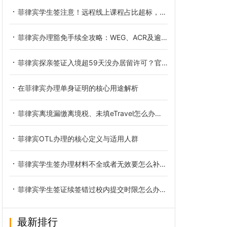
菲律宾学生签注意！远程线上课程占比超标，续签与入境风险持续上升
菲律宾办理豁免手续全攻略：WEG、ACR及逾期罚款豁免实操指南
菲律宾探亲签证入境超59天没办居留许可？官方完整补救方案
在菲律宾办理单身证明的核心用途解析
菲律宾离境漏缴离境税、未填eTravel怎么办？官方合规补救方案全解
菲律宾OTL办理的核心定义与适用人群
菲律宾学生签办理材料不全或者无效要怎么补救？
菲律宾学生签证续签错过校内提交时限怎么办？补救流程与风险全解析
最新排行