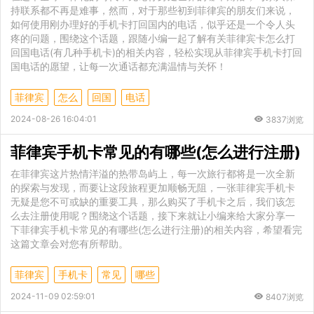
持联系都不再是难事，然而，对于那些初到菲律宾的朋友们来说，
如何使用刚办理好的手机卡打回国内的电话，似乎还是一个令人头
疼的问题，围绕这个话题，跟随小编一起了解有关菲律宾卡怎么打
回国电话(有几种手机卡)的相关内容，轻松实现从菲律宾手机卡打回
国电话的愿望，让每一次通话都充满温情与关怀！
菲律宾
怎么
回国
电话
2024-08-26 16:04:01
3837浏览
菲律宾手机卡常见的有哪些(怎么进行注册)
在菲律宾这片热情洋溢的热带岛屿上，每一次旅行都将是一次全新
的探索与发现，而要让这段旅程更加顺畅无阻，一张菲律宾手机卡
无疑是您不可或缺的重要工具，那么购买了手机卡之后，我们该怎
么去注册使用呢？围绕这个话题，接下来就让小编来给大家分享一
下菲律宾手机卡常见的有哪些(怎么进行注册)的相关内容，希望看完
这篇文章会对您有所帮助。
菲律宾
手机卡
常见
哪些
2024-11-09 02:59:01
8407浏览