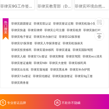
菲律宾9G工作签证样式图片讲解
菲律宾教育部（DEPED）图文讲解
菲律宾环境自然资源部（DENR）图文讲解
菲律宾跟团签证
菲律宾双认证
菲律宾签证过期
菲律宾机场小黑屋
菲律宾快递
菲律宾律师
菲律宾公司注册
菲律宾租房
菲律宾旅行社
菲律宾电子签证
菲律宾补办旅行证
菲律宾Q2探亲签
菲律宾Q1探亲签
菲律宾入华探亲签证
菲律宾机场保关
菲律宾投资移民
菲律宾退休移民
菲律宾遣返
菲律宾国际驾照
菲律宾入籍
菲律宾13c签证
菲律宾降签
菲律宾驾照
菲律宾ecc清关
菲律宾签证逾期
菲律宾NBI
菲律宾大使馆
菲律宾移民局
菲律宾出生纸
菲律宾落地签
菲律宾黑名单
菲律宾补办护照
菲律宾13a签证
菲律宾结婚证
菲律宾旅游签证
菲律宾9g工签
菲律宾商务签
专业签证品牌
不欺诈不隐瞒