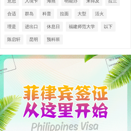
意思
入境卡
海燕
明能办
来得及
拉兰
合适
群岛
科普
拉面
大型
活火
理是
进出口
休息日
福建师范大学
以下
陈启轩
昆明
预科班