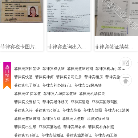
菲律宾税卡图片样式讲解
菲律宾查询出入境黑名单图片样式
菲律宾签证续签图片样式讲解
菲律宾跟团签证
菲律宾双认证
菲律宾签证过期
菲律宾机场小黑屋
菲律宾快递
菲律宾律师
菲律宾公司注册
菲律宾租房
菲律宾旅行社
菲律宾电子签证
菲律宾补办旅行证
菲律宾Q2探亲签
菲律宾Q1探亲签
菲律宾入华探亲签证
菲律宾机场保关
菲律宾投资移民
菲律宾退休移民
菲律宾遣返
菲律宾国际驾照
菲律宾入籍
菲律宾13c签证
菲律宾降签
菲律宾驾照
菲律宾ecc清关
菲律宾签证逾期
菲律宾NBI
菲律宾大使馆
菲律宾移民局
菲律宾出生纸
菲律宾落地签
菲律宾黑名单
菲律宾补办护照
菲律宾13a签证
菲律宾结婚证
菲律宾旅游签证
菲律宾9g工签