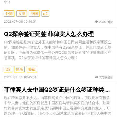
华！
外籍
入境
中国
q2
2023-07-06 09:46:01
2307浏览
Q2探亲签证延签 菲律宾人怎么办理
Q2探亲签证是为了让外国人能够和中国公民共同生活和探亲而设立
的。如果你是菲律宾人，在中国持有Q2探亲签证，并且想要延长签
证期限，下面将为你提供一些办理Q2探亲签证延签的详细步骤和注
意事项。Q2探亲签证延签菲律宾人怎么办理？
Q2
探亲
签证
2024-01-04 10:45:01
7739浏览
菲律宾人去中国Q2签证是什么签证种类 Q2签证怎么办
现在跨国恋并不少见，而菲律宾又在中国的附近，所以现在有很多
中菲夫妻，他们的家庭就是中国家庭与菲律宾家庭的结合体。如果
您的菲律宾太太的直系亲属想要到中国去看望中方家庭的家人，可
以办理一个Q2签证。那么今天小编就来给大家介绍菲律宾人去中国