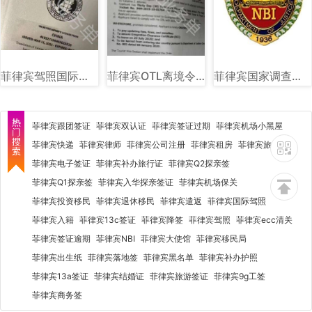
菲律宾驾照国际驾照图片样式
菲律宾OTL离境令图片样式讲解
菲律宾国家调查局（NBI）图文讲解
菲律宾跟团签证
菲律宾双认证
菲律宾签证过期
菲律宾机场小黑屋
菲律宾快递
菲律宾律师
菲律宾公司注册
菲律宾租房
菲律宾旅行社
菲律宾电子签证
菲律宾补办旅行证
菲律宾Q2探亲签
菲律宾Q1探亲签
菲律宾入华探亲签证
菲律宾机场保关
菲律宾投资移民
菲律宾退休移民
菲律宾遣返
菲律宾国际驾照
菲律宾入籍
菲律宾13c签证
菲律宾降签
菲律宾驾照
菲律宾ecc清关
菲律宾签证逾期
菲律宾NBI
菲律宾大使馆
菲律宾移民局
菲律宾出生纸
菲律宾落地签
菲律宾黑名单
菲律宾补办护照
菲律宾13a签证
菲律宾结婚证
菲律宾旅游签证
菲律宾9g工签
菲律宾商务签