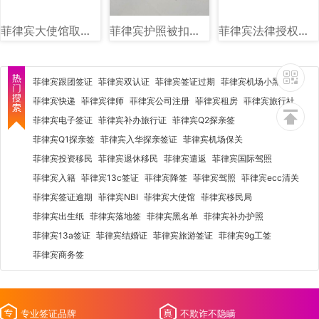
菲律宾大使馆取证单图片样式讲解
菲律宾护照被扣海关单子图片样式讲解
菲律宾法律授权社会福利和发展部（DSWD）图文讲解
菲律宾跟团签证
菲律宾双认证
菲律宾签证过期
菲律宾机场小黑屋
菲律宾快递
菲律宾律师
菲律宾公司注册
菲律宾租房
菲律宾旅行社
菲律宾电子签证
菲律宾补办旅行证
菲律宾Q2探亲签
菲律宾Q1探亲签
菲律宾入华探亲签证
菲律宾机场保关
菲律宾投资移民
菲律宾退休移民
菲律宾遣返
菲律宾国际驾照
菲律宾入籍
菲律宾13c签证
菲律宾降签
菲律宾驾照
菲律宾ecc清关
菲律宾签证逾期
菲律宾NBI
菲律宾大使馆
菲律宾移民局
菲律宾出生纸
菲律宾落地签
菲律宾黑名单
菲律宾补办护照
菲律宾13a签证
菲律宾结婚证
菲律宾旅游签证
菲律宾9g工签
菲律宾商务签
专业签证品牌
不欺诈不隐瞒