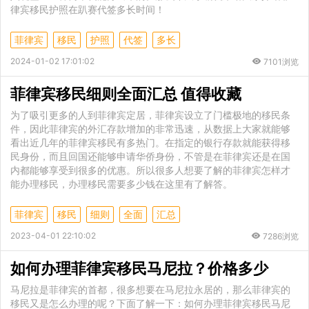
律宾移民护照在趴赛代签多长时间！
菲律宾
移民
护照
代签
多长
2024-01-02 17:01:02
7101浏览
菲律宾移民细则全面汇总 值得收藏
为了吸引更多的人到菲律宾定居，菲律宾设立了门槛极地的移民条
件，因此菲律宾的外汇存款增加的非常迅速，从数据上大家就能够
看出近几年的菲律宾移民有多热门。在指定的银行存款就能获得移
民身份，而且回国还能够申请华侨身份，不管是在菲律宾还是在国
内都能够享受到很多的优惠。所以很多人想要了解的菲律宾怎样才
能办理移民，办理移民需要多少钱在这里有了解答。
菲律宾
移民
细则
全面
汇总
2023-04-01 22:10:02
7286浏览
如何办理菲律宾移民马尼拉？价格多少
马尼拉是菲律宾的首都，很多想要在马尼拉永居的，那么菲律宾的
移民又是怎么办理的呢？下面了解一下：如何办理菲律宾移民马尼