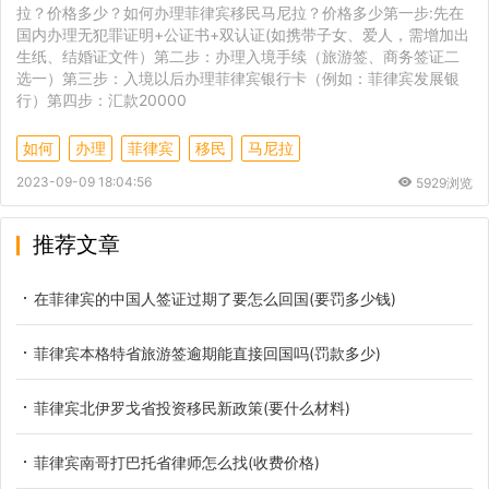
拉？价格多少？如何办理菲律宾移民马尼拉？价格多少第一步:先在
国内办理无犯罪证明+公证书+双认证(如携带子女、爱人，需增加出
生纸、结婚证文件）第二步：办理入境手续（旅游签、商务签证二
选一）第三步：入境以后办理菲律宾银行卡（例如：菲律宾发展银
行）第四步：汇款20000
如何
办理
菲律宾
移民
马尼拉
2023-09-09 18:04:56
5929浏览
推荐文章
在菲律宾的中国人签证过期了要怎么回国(要罚多少钱)
菲律宾本格特省旅游签逾期能直接回国吗(罚款多少)
菲律宾北伊罗戈省投资移民新政策(要什么材料)
菲律宾南哥打巴托省律师怎么找(收费价格)