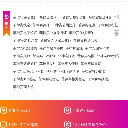
菲律宾跟团签证
菲律宾双认证
菲律宾签证过期
菲律宾机场小黑屋
菲律宾快递
菲律宾律师
菲律宾公司注册
菲律宾租房
菲律宾旅行社
菲律宾电子签证
菲律宾补办旅行证
菲律宾Q2探亲签
菲律宾Q1探亲签
菲律宾入华探亲签证
菲律宾机场保关
菲律宾投资移民
菲律宾退休移民
菲律宾遣返
菲律宾国际驾照
菲律宾入籍
菲律宾13c签证
菲律宾降签
菲律宾驾照
菲律宾ecc清关
菲律宾签证逾期
菲律宾NBI
菲律宾大使馆
菲律宾移民局
菲律宾出生纸
菲律宾落地签
菲律宾黑名单
菲律宾补办护照
菲律宾13a签证
菲律宾结婚证
菲律宾旅游签证
菲律宾9g工签
菲律宾商务签
专业签证品牌
不欺诈不隐瞒
对菲业务了如指掌
24小时快速服务7*24