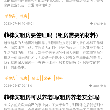
区的租房条件和价格可能会有很大差异。在选择租房地点时，要考
虑到就业机会、交通便利性和所
菲律宾
租房
2023-07-10 10:45:01
1767浏览
菲律宾租房要签证吗（租房需要的材料）
越来越多的人选择跨越国界，到异国他乡寻找新的居住地和工作机
会。而菲律宾，成为了许多人心目中理想的旅游、退休甚至工作和
生活的目的地，然而，对于初来乍到的外国人来说，在菲律宾顺利
租到一处满意的住所，无疑是一件既令人兴奋又充满挑战的事情，
我们就来深入探讨一下有关菲律宾租房要签证吗（租房需要的材
料）的那些事。
菲律宾
租房
签证
需要
材料
2024-06-17 20:13:01
4099浏览
菲律宾租房可以养老吗(租房养老安全吗)
有很多的旅客为自己的事业努力了大半辈子，到退休之后就想到菲
律宾进行养老，今天华商小编就来和大家简单分享一下关于菲律宾