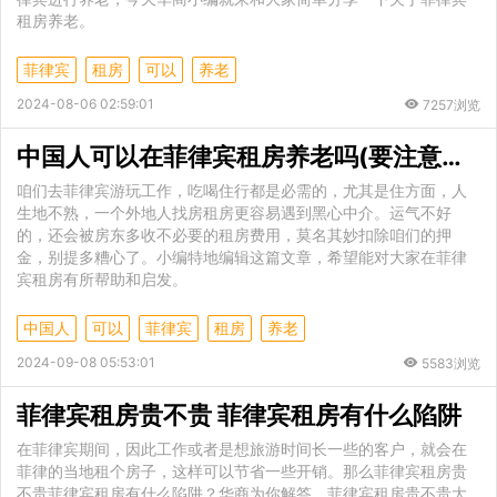
租房养老。
菲律宾
租房
可以
养老
2024-08-06 02:59:01
7257浏览
中国人可以在菲律宾租房养老吗(要注意什么)
咱们去菲律宾游玩工作，吃喝住行都是必需的，尤其是住方面，人
生地不熟，一个外地人找房租房更容易遇到黑心中介。运气不好
的，还会被房东多收不必要的租房费用，莫名其妙扣除咱们的押
金，别提多糟心了。小编特地编辑这篇文章，希望能对大家在菲律
宾租房有所帮助和启发。
中国人
可以
菲律宾
租房
养老
2024-09-08 05:53:01
5583浏览
菲律宾租房贵不贵 菲律宾租房有什么陷阱
在菲律宾期间，因此工作或者是想旅游时间长一些的客户，就会在
菲律的当地租个房子，这样可以节省一些开销。那么菲律宾租房贵
不贵菲律宾租房有什么陷阱？华商为你解答。菲律宾租房贵不贵大