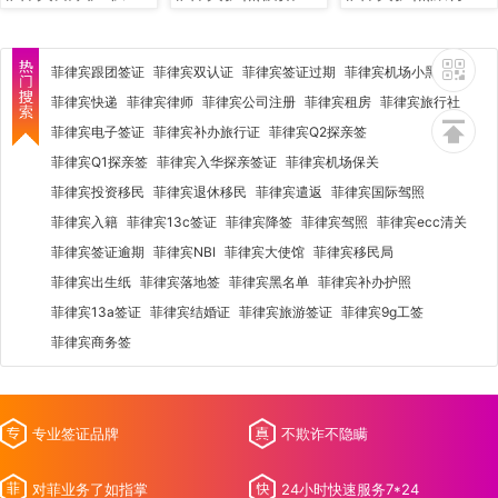
菲律宾跟团签证
菲律宾双认证
菲律宾签证过期
菲律宾机场小黑屋
菲律宾快递
菲律宾律师
菲律宾公司注册
菲律宾租房
菲律宾旅行社
菲律宾电子签证
菲律宾补办旅行证
菲律宾Q2探亲签
菲律宾Q1探亲签
菲律宾入华探亲签证
菲律宾机场保关
菲律宾投资移民
菲律宾退休移民
菲律宾遣返
菲律宾国际驾照
菲律宾入籍
菲律宾13c签证
菲律宾降签
菲律宾驾照
菲律宾ecc清关
菲律宾签证逾期
菲律宾NBI
菲律宾大使馆
菲律宾移民局
菲律宾出生纸
菲律宾落地签
菲律宾黑名单
菲律宾补办护照
菲律宾13a签证
菲律宾结婚证
菲律宾旅游签证
菲律宾9g工签
菲律宾商务签
专业签证品牌
不欺诈不隐瞒
对菲业务了如指掌
24小时快速服务7*24