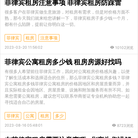
菲律宾租房注意事项 菲律宾租房防踩雷
很多客户在菲律宾做生意旅游，对租房有需求，但是对价格方面不
熟，那今天我们就来给您讲解一下，菲律宾租房子多少钱一个月，
都有什么陷阱，提前让你明白这一切。
菲律宾
租房
注意事项
2023-03-20 11:56:02
10102浏览
菲律宾公寓租房多少钱 租房房源好找吗
有很多人希望前往菲律宾工作，因此对公寓租房价格感兴趣，以便
了解生活成本和选择适合的住所，那么菲律宾公寓租房多钱？菲律
宾公寓租房多钱菲律宾公寓租房的价格因地区和房屋质量而异，并
且实际租金会因地区、房屋质量、设施和附加服务而有所不同。如
果您需要公寓租房，建议您可以联系华商签证专业机构协助您一起
寻找适合自己的房屋。
菲律宾
公寓
租房
多少
2023-08-16 05:48:01
8723浏览