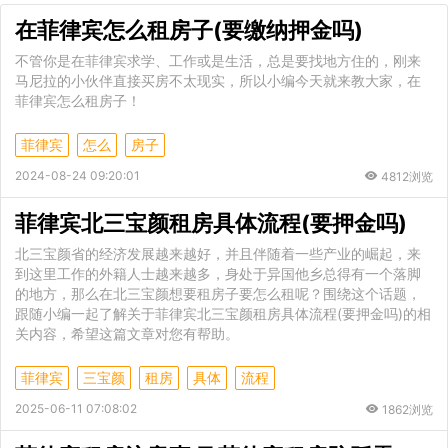
在菲律宾怎么租房子(要缴纳押金吗)
不管你是在菲律宾求学、工作或是生活，总是要找地方住的，刚来
马尼拉的小伙伴直接买房不太现实，所以小编今天就来教大家，在
菲律宾怎么租房子！
菲律宾
怎么
房子
2024-08-24 09:20:01
4812浏览
菲律宾北三宝颜租房具体流程(要押金吗)
北三宝颜省的经济发展越来越好，并且伴随着一些产业的崛起，来
到这里工作的外籍人士越来越多，身处于异国他乡总得有一个落脚
的地方，那么在北三宝颜想要租房子要怎么租呢？围绕这个话题，
跟随小编一起了解关于菲律宾北三宝颜租房具体流程(要押金吗)的相
关内容，希望这篇文章对您有帮助。
菲律宾
三宝颜
租房
具体
流程
2025-06-11 07:08:02
1862浏览