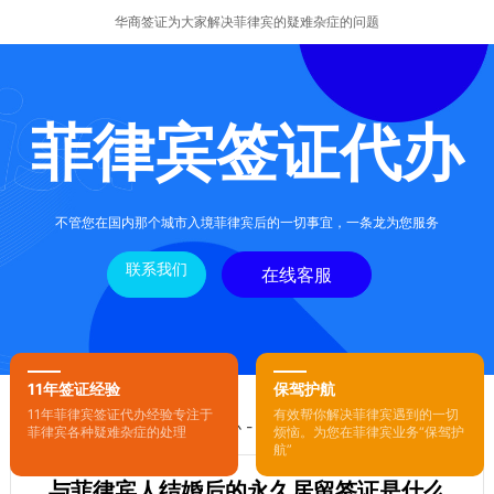
华商签证为大家解决菲律宾的疑难杂症的问题
菲律宾签证代办
不管您在国内那个城市入境菲律宾后的一切事宜，一条龙为您服务
联系我们
在线客服
11年签证经验
保驾护航
11年菲律宾签证代办经验专注于
有效帮你解决菲律宾遇到的一切
您的位置：
首页
-
菲律宾签证代办
- 正文
菲律宾各种疑难杂症的处理
烦恼。为您在菲律宾业务“保驾护
航”
与菲律宾人结婚后的永久居留签证是什么