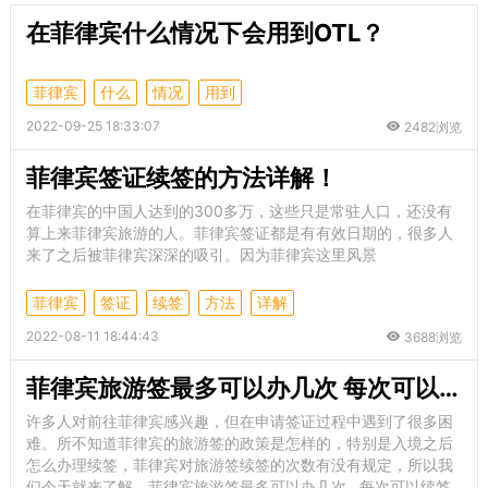
在菲律宾什么情况下会用到OTL？
菲律宾
什么
情况
用到
2022-09-25 18:33:07
2482浏览
菲律宾签证续签的方法详解！
在菲律宾的中国人达到的300多万，这些只是常驻人口，还没有
算上来菲律宾旅游的人。菲律宾签证都是有有效日期的，很多人
来了之后被菲律宾深深的吸引。因为菲律宾这里风景
菲律宾
签证
续签
方法
详解
2022-08-11 18:44:43
3688浏览
菲律宾旅游签最多可以办几次 每次可以续签多长
许多人对前往菲律宾感兴趣，但在申请签证过程中遇到了很多困
难。所不知道菲律宾的旅游签的政策是怎样的，特别是入境之后
怎么办理续签，菲律宾对旅游签续签的次数有没有规定，所以我
们今天就来了解，菲律宾旅游签最多可以办几次 每次可以续签