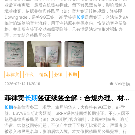
业后直接离境，最后在机场被拦截、留下移民黑名单，影响后续入
境菲律宾。依据菲律宾移民局（BI）官方签证转换规章，降签即
Downgrade，是将9G工签、9F学签等
长期
居留签证，合法转为9A
临时旅游签的官方流程，用于注销原有担保身份、恢复访客停留资
格。并非所有签证变动都需要降签，只有满足法定情形才强制办
理，本文结合移民局公开
菲律宾
什么
情况
必须
长期
2026-07-14 11:29:19
6098浏览
菲律宾
长期
签证续签全解：合规办理、材料时效与避坑要点
长期
在菲律宾务工、求学、旅居的华人，大多持有9G工签、9F学
签、LSVVE长期访客延期、SRRV退休签四类长期签证。不少人因不
熟悉菲律宾移民局（BI）2026现行官方细则，出现材料缺失、逾期
滞留、续签驳回等问题，不仅产生数千至数万比索罚金，严重者会
被录入移民黑名单，影响后续入境。本文依据移民局公民宪章、行