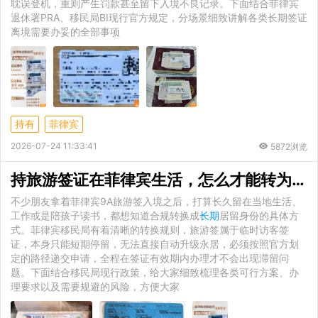
耽误登机，重则产生罚款甚至留下入境不良记录。下面结合菲律宾
退休署PRA、移民局BI现行官方规定，分场景细致讲解各类长期签证
离境需要办妥的全部事项
持有
菲律宾
2026-07-24 11:33:41
5872浏览
持旅游签证在菲律宾生活，怎么才能转为
长
不少朋友拿着菲律宾9A旅游签入境之后，打算长久留在当地生活、
工作或是陪孩子读书，都想知道合规转换成
长期
居留身份的具体方
式。菲律宾移民局有着清晰的转换规则，旅游签属于临时访客签
证，本身只能短期停留，无法直接自动升级永居，必须按照官方划
定的路径递交申请，全程在签证有效期内办理才不会出现滞留问
题。下面结合移民局现行政策，给大家细致梳理各类可行方案、办
理要求以及需要规避的风险，方便大家