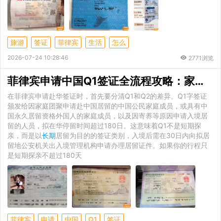
旅游
签证
菲律宾
生活
怎么
2026-07-24 10:28:46
2771浏览
菲律宾申请中国Q1签证全流程攻略：家庭团聚类
在菲律宾申请赴华签证时，首先要分清Q1和Q2的差异。Q1字签证
颁发给因家庭团聚申请赴中国居留的中国公民家庭成员，或具有中
国永久居留资格外国人的家庭成员，以及因寄养等原因申请入境居
留的人员，拟在华停留时间超过180日。这意味着Q1不是短期探
亲，而是以
长期
居留为目的的签证类别，入境后需在30日内向拟居
留地公安机关出入境管理机构申请办理居留证件。如果你的行程只
是短期探亲不超过180天
菲律宾
申请
中国
Q1
签证