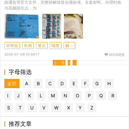
政通告等官方文件，完整拆解续签合规标准、全套材料、办理时效
与高频踩坑点，为
菲律宾
长期
签证
续签
解：
2026-07-08 10:46:17
6009浏览
上一页
1
...
字母筛选
全部
A
B
C
D
E
F
G
H
I
J
K
L
M
N
O
P
Q
R
S
T
U
V
W
X
Y
Z
推荐文章