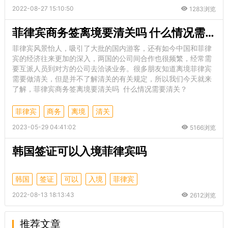
2022-08-27 15:10:50
1283浏览
菲律宾商务签离境要清关吗 什么情况需要清关
菲律宾风景怡人，吸引了大批的国内游客，还有如今中国和菲律
宾的经济往来更加的深入，两国的公司间合作也很频繁，经常需
要互派人员到对方的公司去洽谈业务。很多朋友知道离境菲律宾
需要做清关，但是并不了解清关的有关规定，所以我们今天就来
了解，菲律宾商务签离境要清关吗 什么情况需要清关？
菲律宾
商务
离境
清关
2023-05-29 04:41:02
5166浏览
韩国签证可以入境菲律宾吗
韩国
签证
可以
入境
菲律宾
2022-08-13 18:13:43
2612浏览
推荐文章