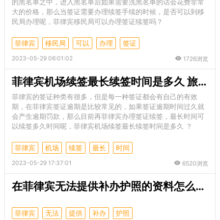
的黑名单之中，进入黑名单后如果需要洗黑名单的话会花费非常
大的价格，那么当签证需要办理续签手续的时候，是否可以到移
民局办理呢，菲律宾移民局可以办理签证续签吗？
菲律宾
移民局
可以
办理
签证
2023-05-29 06:01:02
1726浏览
菲律宾机场续签最长续签时间是多久 旅游签最长可以续签多久
菲律宾的签证种类有很多，但是每一种签证都会有自己的有效
期，在菲律宾签证逾期是比较常见的，如果签证逾期时间过久就
会产生逾期罚款，那么目前再菲律宾办理签证续签，最长时间可
以续签多久时间呢，菲律宾机场续签最长续签时间是多久 ？
菲律宾
机场
续签
最长
时间
2023-05-29 17:37:01
6520浏览
在菲律宾无法提供补办护照的资料怎么办？
菲律宾
无法
提供
补办
护照