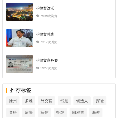
菲律宾达沃
7939次浏览
菲律宾总统
7317次浏览
菲律宾商务签
5927次浏览
推荐标签
徐州
多难
外交官
钱是
候选人
探险
查得
后悔
写信
拒绝
回程票
海滩