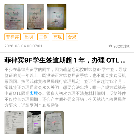
菲律宾
出境
工作
离境
合规
2026-08-04 00:07:01
9320浏览
菲律宾9F学生签逾期超 1 年，办理 OTL
离境
不少在菲律宾留学的同学，因为疏忽忘记按时续签9F学生签，导致
签证逾期一年以上，既没法正常续签居留手续，也不能直接购买机
票回国。按照菲律宾移民局现行管理规定，签证滞留超过12个月，
常规签证办理通道会永久关闭，想要合法出境，唯一合规方式就是
申请OTL限期
离境
令。很多人初次办理不清楚材料细则，反复补件
不仅拉长办理周期，还会产生额外罚金开销，今天就结合移民局官
方要求，详细罗列全套所需资