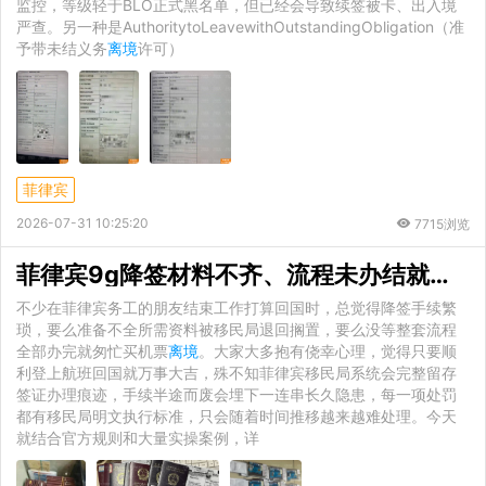
监控，等级轻于BLO正式黑名单，但已经会导致续签被卡、出入境
严查。另一种是AuthoritytoLeavewithOutstandingObligation（准
予带未结义务
离境
许可）
菲律宾
2026-07-31 10:25:20
7715浏览
菲律宾9g降签材料不齐、流程未办结就
离境
不少在菲律宾务工的朋友结束工作打算回国时，总觉得降签手续繁
琐，要么准备不全所需资料被移民局退回搁置，要么没等整套流程
全部办完就匆忙买机票
离境
。大家大多抱有侥幸心理，觉得只要顺
利登上航班回国就万事大吉，殊不知菲律宾移民局系统会完整留存
签证办理痕迹，手续半途而废会埋下一连串长久隐患，每一项处罚
都有移民局明文执行标准，只会随着时间推移越来越难处理。今天
就结合官方规则和大量实操案例，详