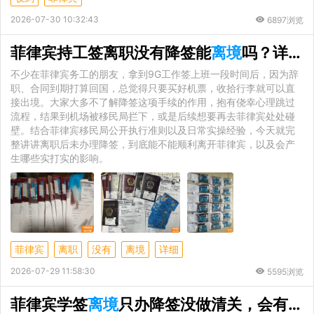
2026-07-30 10:32:43
6897浏览
菲律宾持工签离职没有降签能
离境
吗？详细后果与合规办法讲解
不少在菲律宾务工的朋友，拿到9G工作签上班一段时间后，因为辞
职、合同到期打算回国，总觉得只要买好机票，收拾行李就可以直
接出境。大家大多不了解降签这项手续的作用，抱有侥幸心理跳过
流程，结果到机场被移民局拦下，或是后续想要再去菲律宾处处碰
壁。结合菲律宾移民局公开执行准则以及日常实操经验，今天就完
整讲讲离职后未办理降签，到底能不能顺利离开菲律宾，以及会产
生哪些实打实的影响。
菲律宾
离职
没有
离境
详细
2026-07-29 11:58:30
5595浏览
菲律宾学签
离境
只办降签没做清关，会有哪些严重后果？