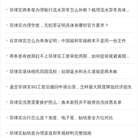
菲律宾商务签办理银行流水异常怎么补救？梳理流水异常具体类型
菲律宾办理学签，无犯罪证明具体有哪些官方要求？
在菲律宾怎么办单身证明：中国籍和菲籍根本不是同一份文件
商务签有效期赶不上菲律宾工签审批周期，如何提前规避逾期滞留
菲律宾退休移民回国流程：短期返乡和永久退籍是两本账
递交菲律宾9G工签后撤回申请出境，怎样最大限度降低经济损失
菲律宾洗黑需要换护照么：换本新照并不能替你洗掉黑名单
菲律宾出行怎么选？免签、电子签、贴纸签全方位对比
菲律宾贴纸签办理渠道和常规材料完整指南