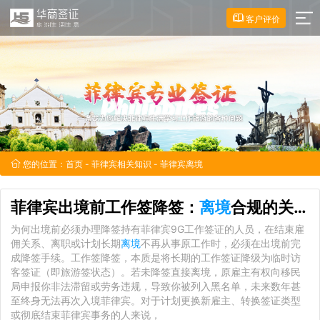
客户评价
您的位置：
首页
-
菲律宾相关知识
- 菲律宾离境
菲律宾出境前工作签降签：
离境
合规的关键一步
为何出境前必须办理降签持有菲律宾9G工作签证的人员，在结束雇
佣关系、离职或计划长期
离境
不再从事原工作时，必须在出境前完
成降签手续。工作签降签，本质是将长期的工作签证降级为临时访
客签证（即旅游签状态）。若未降签直接离境，原雇主有权向移民
局申报你非法滞留或劳务违规，导致你被列入黑名单，未来数年甚
至终身无法再次入境菲律宾。对于计划更换新雇主、转换签证类型
或彻底结束菲律宾事务的人来说，