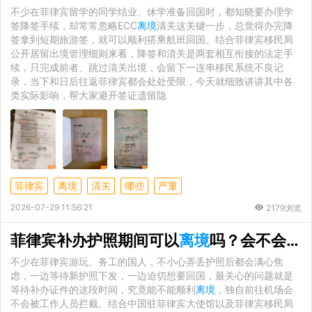
不少在菲律宾留学的同学结业、休学准备回国时，都知晓要办理学
签降签手续，却常常忽略ECC
离境
清关这关键一步，总觉得办完降
签拿到短期旅游签，就可以顺利搭乘航班回国。结合菲律宾移民局
公开居留出境管理细则来看，降签和清关是两套相互衔接的法定手
续，只完成前者、跳过清关出境，会留下一连串移民系统不良记
录，当下和日后往返菲律宾都会处处受限，今天就细致讲讲其中各
类实际影响，帮大家避开签证遗留隐
菲律宾
离境
清关
哪些
严重
2026-07-29 11:56:21
2179浏览
菲律宾补办护照期间可以
离境
吗？会不会被机场边检拦下
不少在菲律宾游玩、务工的国人，不小心弄丢护照后都会满心焦
虑，一边等待新护照下发，一边迫切想要回国，最关心的问题就是
等待补办证件的这段时间，究竟能不能顺利
离境
，独自前往机场会
不会被工作人员拦截。结合中国驻菲律宾大使馆以及菲律宾移民局