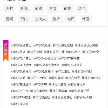
怎样
听说
值得
首页
前先
红色
游玩
部门
上海人
财产
移民
韩国
菲律宾跟团签证
菲律宾双认证
菲律宾签证过期
菲律宾机场小黑屋
菲律宾快递
菲律宾律师
菲律宾公司注册
菲律宾租房
菲律宾旅行社
菲律宾电子签证
菲律宾补办旅行证
菲律宾Q2探亲签
菲律宾Q1探亲签
菲律宾入华探亲签证
菲律宾机场保关
菲律宾投资移民
菲律宾退休移民
菲律宾遣返
菲律宾国际驾照
菲律宾入籍
菲律宾13c签证
菲律宾降签
菲律宾驾照
菲律宾ecc清关
菲律宾签证逾期
菲律宾NBI
菲律宾大使馆
菲律宾移民局
菲律宾出生纸
菲律宾落地签
菲律宾黑名单
菲律宾补办护照
菲律宾13a签证
菲律宾结婚证
菲律宾旅游签证
菲律宾9g工签
菲律宾商务签