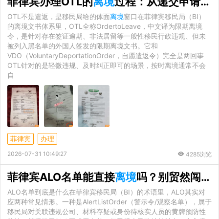
菲律宾办理OTL的
离境
过程：从递交申请到监送出关的全链路拆解
OTL不是遣返，是移民局给的体面
离境
窗口在菲律宾移民局（BI）
的离境文书体系里，OTL全称OrdertoLeave，中文译为限期离境
令，是针对存在签证逾期、非法居留等一般性移民行政违规、但未
被列入黑名单的外国人签发的限期离境文书。它和
VDO（VoluntaryDeportationOrder，自愿遣返令）完全是两回事
OTL针对的是轻微违规、及时纠正即可的场景，按时离境通常不会
自
菲律宾
办理
2026-07-31 10:49:27
4285浏览
菲律宾ALO名单能直接
离境
吗？别贸然闯关，先看这篇
ALO名单到底是什么在菲律宾移民局（BI）的术语里，ALO其实对
应两种常见情形。一种是AlertListOrder（警示令/观察名单），属于
移民局对关联违规公司、材料存疑或身份待核实人员的黄牌预防性