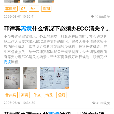
菲律宾
9F
学生
逾期
2026-08-01 10:50:41
10100浏览
菲律宾
离境
什么情况下必须办ECC清关？未按规定办理清关的实际后果
不少去过菲律宾游玩、务工的朋友，打算返程回国时，常会遇到机
场工作人员要求出示ECC清关文件的情况。很多人并不清楚这项手
续的硬性规则，常常临近登机才发现缺少材料，被迫改签机票、产
生不必要损失。结合菲律宾移民局公开规章制度，今天细致梳理所
有需要办理ECC清关的场景，帮大家提前做好出行规划，顺畅完成
离境
流程。
菲律宾
离境
什么
情况
必须
2026-08-01 10:34:59
4936浏览