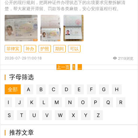
公开的现行规则，把两种证件办理状态下的出境要求完整拆解清
楚，帮大家避开滞留、罚款等各类麻烦，安心安排返程行程。
菲律宾
补办
护照
期间
可以
2026-07-29 11:00:18
2119浏览
上一页
1
...
字母筛选
全部
A
B
C
D
E
F
G
H
I
J
K
L
M
N
O
P
Q
R
S
T
U
V
W
X
Y
Z
推荐文章