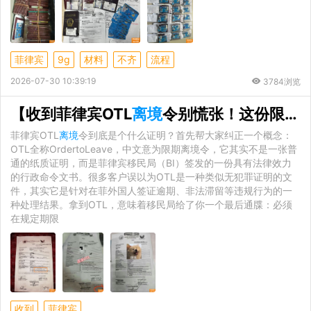
菲律宾
9g
材料
不齐
流程
2026-07-30 10:39:19
3784浏览
【收到菲律宾OTL
离境
令别慌张！这份限期离境证明全解析请收好】
菲律宾OTL
离境
令到底是个什么证明？首先帮大家纠正一个概念：
OTL全称OrdertoLeave，中文意为限期离境令，它其实不是一张普
通的纸质证明，而是菲律宾移民局（BI）签发的一份具有法律效力
的行政命令文书。很多客户误以为OTL是一种类似无犯罪证明的文
件，其实它是针对在菲外国人签证逾期、非法滞留等违规行为的一
种处理结果。拿到OTL，意味着移民局给了你一个最后通牒：必须
在规定期限
收到
菲律宾