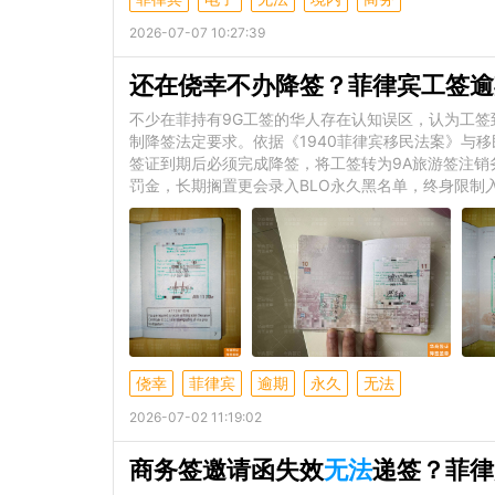
2026-07-07 10:27:39
还在侥幸不办降签？菲律宾工签逾
不少在菲持有9G工签的华人存在认知误区，认为工
制降签法定要求。依据《1940菲律宾移民法案》与移
签证到期后必须完成降签，将工签转为9A旅游签注
罚金，长期搁置更会录入BLO永久黑名单，终身限制
侥幸
菲律宾
逾期
永久
无法
2026-07-02 11:19:02
商务签邀请函失效
无法
递签？菲律