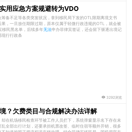
实用应急方案规避转为VDO
筹备不足等各类突发状况，拿到移民局下发的OTL限期离境文书
果，一旦放任期限过期，原本仅属于轻微行政违规的OTL，就会被
宾移民黑名单，后续多年
无法
申办菲律宾签证，还会留下驱逐出境记
局现行行政条
3292浏览
境？欠费类目与合规解决办法详解
，却在机场移民检查环节被工作人员拦下，系统弹窗显示名下存在未
打乱全部出行计划，还要承担机票改签、临时住宿等额外开销，很多
也不知道按照正规流程该怎样处理。结合菲律宾移民局、国税局官方