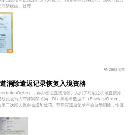
家理清缘由、处理
2963浏览
道消除遣返记录恢复入境资格
r/DeportationOrder），再办签证直接拒签、人到了马尼拉机场直接原
写入菲律宾移民局（BI）黑名单数据库（BlacklistOrder，
结果二次闯关反而被追加处罚。菲律宾遣返记录不会自动消除，恢复