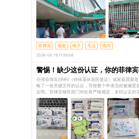
菲律宾
免签
电子
无法
境内
2026-06-16 11:55:08
警惕！缺少这份认证，你的菲律宾
办理菲律宾SRRV（特殊退休居民签证）或家庭团聚
略了一份关键文件的认证，导致整个申请流程被搁置
证明。菲律宾移民部门对此有严格规定，未经认证的