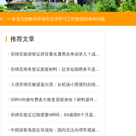
一条龙为您解决菲律宾生活学习工作旅游的各种问题
推荐文章
菲律宾旅游签证拼音重名遭黑名单误录入？成因、核验与正规解决办法
菲律宾商务签证面签材料：赴菲短期商务不是旅游签那一套
入境菲律宾被遣返出境：从机场小黑屋到后续洗黑的全链路复盘
SRRV补缴年费多久恢复居留身份？材料退件后正确重新递交方式
菲律宾签证过期需要MR吗：9A逾期6个月是分水岭
中国游客免签赴菲须知：国内无法办理常规旅游签缘由及实用替代方案