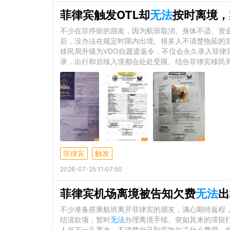
菲律宾触发OTL却
无法
按时离境，
不少在菲停留的朋友，因为航班取消、身体不适、资金
后，没办法在规定时限内出境。很多人不清楚拖延的后
移民局升级为VDO自愿遣返令，不仅会永久录入菲律
录，出行和后续入境都会处处受限。结合菲律宾移民
菲律宾
触发
2026-07-25 11:07:50
菲律宾机场离境被告知欠费
无法
出
不少准备搭乘航班离开菲律宾的朋友，满心期待返程
结清款项，暂时
无法
办理离境手续。突如其来的滞留
人当下一头雾水，不清楚自己到底拖欠了什么费用，