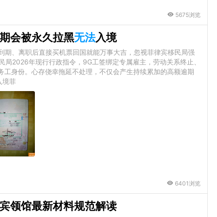
5675浏览
期会被永久拉黑
无法
入境
签到期、离职后直接买机票回国就能万事大吉，忽视菲律宾移民局强
民局2026年现行行政指令，9G工签绑定专属雇主，劳动关系终止、
销务工身份。心存侥幸拖延不处理，不仅会产生持续累加的高额逾期
入境菲
6401浏览
宾领馆最新材料规范解读