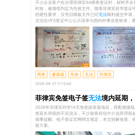
不少企业客户在办理菲律宾9A商务签证时，材料齐
时效，被领馆判定为失效文件。随着菲律宾驻华签证
的硬性要求，仅凭旧模板文件已经
无法
顺利递交申请
文结合VFS签证中心公示清单与国内外事送签标准，
商务
邀请函
失效
无法
菲律宾
2026-06-27 11:12:40
菲律宾免签电子签
无法
境内延期，
2026年菲律宾对华14天免签政策落地后，搭配便
签延长停留的不实说法，不少旅客轻信中介说辞滞留
领事提醒、电子签证官网明文规定，本文拆解免签、
留方案。