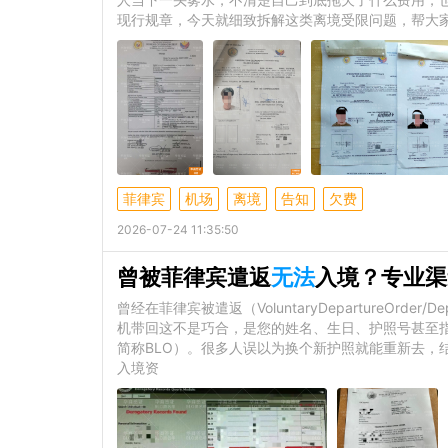
现行规章，今天就细致拆解这类离境受限问题，帮大
菲律宾
机场
离境
告知
欠费
2026-07-24 11:35:50
曾被菲律宾遣返
无法
入境？专业渠
曾经在菲律宾被遣返（VoluntaryDepartureOrde
机带回这不是巧合，是您的姓名、生日、护照号甚至指纹已被
简称BLO）。很多人误以为换个新护照就能重新去，
入境资