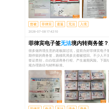
曾被
菲律宾
遣返
无法
入境
2026-07-08 17:42:10
菲律宾电子签
无法
境内转商务签？
很多做跨境生意的老板踩过坑，提前办好菲律宾电子签
期停留的商务签，跑移民局多次都被驳回。不少人不
签证类别，白白耽误商务行程、产生逾期风险。下面
规办理路径与材料标准。
菲律宾
电子
无法
境内
商务