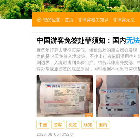
您的位置：
首页
-
菲律宾相关知识
- 菲律宾无法
中国游客免签赴菲须知：国内
无法
近些年打算去菲律宾度假、短途出差的朋友都会发现
之的是14天免签入境政策。不少出行者依旧沿用往年
则边界，入境时遭到查验阻拦。结合菲律宾外交部、
停办常规旅游签的底层原因，同时根据不同出行需求
中国
游客
免签
须知
国内
2026-08-05 13:52:01