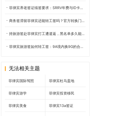
菲律宾养老签证续签要求：SRRV年费与ID卡换发的合规边界
商务签滞留菲律宾还能转工签吗？官方转换门槛与自查方法详解
持旅游签赴菲律宾打工遭遣返，黑名单多久能够清除
菲律宾旅游签如何转工签：9A境内换9G的合规实操路径
无法相关主题
菲律宾国际驾照
菲律宾杜马盖地
菲律宾游学
菲律宾投资移民
菲律宾美食
菲律宾13a签证