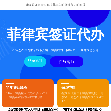
华商签证为大家解决菲律宾的疑难杂症的问题
菲律宾签证代办
不管您在国内那个城市入境菲律宾后的一切事宜，一条龙为您服务
联系我们
在线客服
11年签证经验
保驾护航
11年菲律宾签证代办经验专注于
有效帮你解决菲律宾遇到的一切
您的位置：
首页
-
菲律宾签证代办
- 正文
菲律宾各种疑难杂症的处理
烦恼。为您在菲律宾业务“保驾护
航”
被菲律宾公司扣押护照，可以保关出境吗？