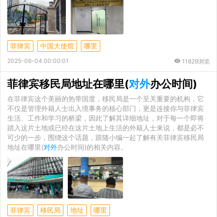
菲律宾
中国大使馆
哪里
2025-06-04 00:00:01
11829浏览
菲律宾移民局地址在哪里(
对外
办公时间)
在菲律宾这个美丽的热带国度，移民局是一个至关重要的机构，它
不仅是管理外籍人士出入境事务的核心部门，更是连接你与菲律宾
生活、工作和学习的桥梁，因此了解其详细地址，对于每一个即将
踏入这片土地或已经在这片土地上生活的外籍人士来说，都是必不
可少的一步，围绕这个话题，跟随小编一起了解有关菲律宾移民局
地址在哪里(
对外
办公时间)的相关内容。
菲律宾
移民局
地址
哪里