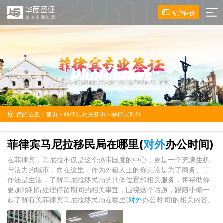
客户评价
您的位置：
首页
-
菲律宾相关知识
- 菲律宾对外
菲律宾马尼拉移民局在哪里(
对外
办公时间)
在菲律宾，马尼拉不仅是这个热带国度的中心，更是一个充满生机
与活力的城市，而在这里，作为外籍人士的你无论是为了商务、工
作还是生活，了解马尼拉移民局的具体位置和相关服务，将帮助你
更加顺利得处理停留期间的相关事宜，围绕这个话题，跟随小编一
起了解有关菲律宾马尼拉移民局在哪里(
对外
办公时间)的相关内容。