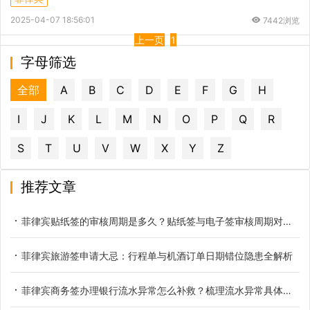
2025-04-07 18:56:01
7442浏览
上一页
1
字母筛选
全部
A
B
C
D
E
F
G
H
I
J
K
L
M
N
O
P
Q
R
S
T
U
V
W
X
Y
Z
推荐文章
菲律宾贴纸签的审核周期是多久？贴纸签与电子签审核周期对比参考
菲律宾旅游签申请大忌：行程单与机酒订单日期错位隐患全解析
菲律宾商务签办理银行流水异常怎么补救？梳理流水异常具体类型