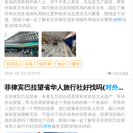
各地的游客和外籍人士，对于许多人来说，无论是为了旅游、商务
停留甚至长期居住，都可能会涉及到移民局的相关业务，因此了解
菲律宾宿务省移民局的位置和相关信息显得尤为重要，围绕这个话
题，跟随小编一起了解有关菲律宾宿务省移民局地址在哪里(
对外
业
务)的相关内容。
菲律宾
宿务
移民局
地址
哪里
2025-05-23 02:21:01
3524浏览
菲律宾巴拉望省华人旅行社好找吗(
对外
服务
在菲律宾巴拉望省，有着无尽的自然美景和丰富的文化遗产，等待
你去探索，而当你渴望体验这个美丽岛屿的每一个角落时，寻找华
人旅行社是一个明智的选择，他们就像是你的私人向导，能让你的
旅程更加顺畅无忧，可是对于初次前来的游客来说，想要找到他们
真的容易吗？围绕这个话题，跟随小编一起了解有关菲律宾巴拉望
省华人旅行社好找吗(
对外
服务范围)的相关内容。