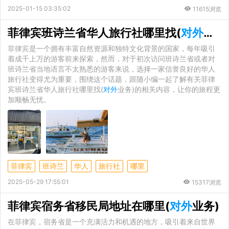
2025-01-15 03:35:02
11615浏览
菲律宾班诗兰省华人旅行社哪里找(
对外
业务
菲律宾是一个拥有丰富自然资源和独特文化背景的国家，每年吸引
着成千上万的游客前来探索，然而，对于初次访问班诗兰省或者对
班诗兰省当地语言不太熟悉的游客来说，选择一家信誉良好的华人
旅行社变得尤为重要，围绕这个话题，跟随小编一起了解有关菲律
宾班诗兰省华人旅行社哪里找(
对外
业务)的相关内容，让你的旅程更
加顺畅无忧。
菲律宾
班诗兰
华人
旅行社
哪里
2025-05-29 17:55:01
15317浏览
菲律宾宿务省移民局地址在哪里(
对外
业务)
在菲律宾，宿务省是一个充满活力和机遇的地方，吸引着来自世界