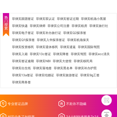
菲律宾跟团签证
菲律宾双认证
菲律宾签证过期
菲律宾机场小黑屋
菲律宾快递
菲律宾律师
菲律宾公司注册
菲律宾租房
菲律宾旅行社
菲律宾电子签证
菲律宾补办旅行证
菲律宾Q2探亲签
菲律宾Q1探亲签
菲律宾入华探亲签证
菲律宾机场保关
菲律宾投资移民
菲律宾退休移民
菲律宾遣返
菲律宾国际驾照
菲律宾入籍
菲律宾13c签证
菲律宾降签
菲律宾驾照
菲律宾ecc清关
菲律宾签证逾期
菲律宾NBI
菲律宾大使馆
菲律宾移民局
菲律宾出生纸
菲律宾落地签
菲律宾黑名单
菲律宾补办护照
菲律宾13a签证
菲律宾结婚证
菲律宾旅游签证
菲律宾9g工签
菲律宾商务签
专业签证品牌
不欺诈不隐瞒
对菲业务了如指掌
24小时快速服务7*24