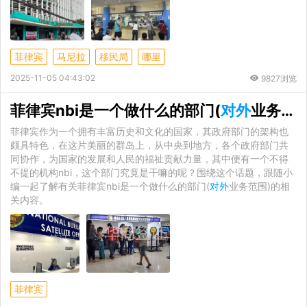
菲律宾
马尼拉
移民局
哪里
2025-11-05 04:43:02
9827浏览
菲律宾nbi是一个做什么的部门(
对外
业务范围)
菲律宾作为一个拥有丰富历史和文化的国家，其政府部门的架构也
颇具特色，在这片美丽的群岛上，从中央到地方，各个政府部门共
同协作，为国家的发展和人民的福祉贡献力量，其中便有一个不得
不提的机构nbi，这个部门究竟是干嘛的呢？围绕这个话题，跟随小
编一起了解有关菲律宾nbi是一个做什么的部门(
对外
业务范围)的相
关内容。
菲律宾