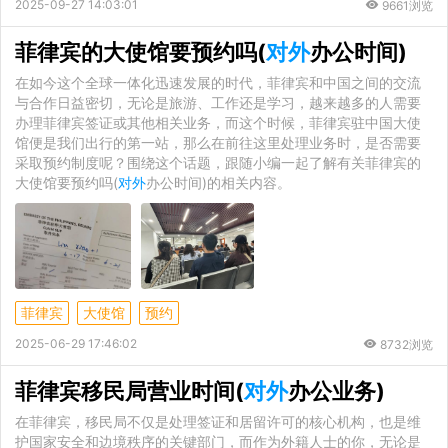
2025-09-27 14:03:01
9661浏览
菲律宾的大使馆要预约吗(
对外
办公时间)
在如今这个全球一体化迅速发展的时代，菲律宾和中国之间的交流
与合作日益密切，无论是旅游、工作还是学习，越来越多的人需要
办理菲律宾签证或其他相关业务，而这个时候，菲律宾驻中国大使
馆便是我们出行的第一站，那么在前往这里处理业务时，是否需要
采取预约制度呢？围绕这个话题，跟随小编一起了解有关菲律宾的
大使馆要预约吗(
对外
办公时间)的相关内容。
菲律宾
大使馆
预约
2025-06-29 17:46:02
8732浏览
菲律宾移民局营业时间(
对外
办公业务)
在菲律宾，移民局不仅是处理签证和居留许可的核心机构，也是维
护国家安全和边境秩序的关键部门，而作为外籍人士的你，无论是