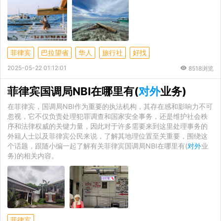
菲律宾
巴拉望省
华人
旅行社
好找
2025-05-22 01:12:01
8518浏览
菲律宾国调局NBI在哪里有(
对外
业务)
在菲律宾，国调局NBI作为重要的执法机构，其存在感和影响力不可
忽视，它不仅负责处理犯罪调查和国家安全事务，还是维护社会秩
序和法律权威的关键力量，因此对于许多需要来到这里处理事务的
外籍人士以及菲律宾公民来说，了解其地理位置至关重要，围绕这
个话题，跟随小编一起了解有关菲律宾国调局NBI在哪里有(
对外
业
务)的相关内容。
菲律宾