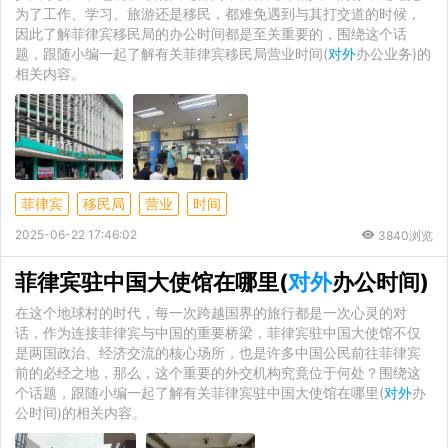
为了工作、学习、旅游还是移民，都难免遇到与其打交道的时候，
因此了解菲律宾移民局的办公时间都是至关重要的，围绕这个话
题，跟随小编一起了解有关菲律宾移民局营业时间(
对外
办公业务)的
相关内容。
菲律宾
移民局
营业
时间
2025-06-22 17:46:02
3840浏览
菲律宾驻中国大使馆在哪里(
对外
办公时间)
在这个地球村的时代，每一次跨越国界的旅行都是一次心灵的对
话，作为连接菲律宾与中国的重要桥梁，菲律宾驻中国大使馆不仅
是两国政治、经济交流的核心场所，也是许多中国公民前往菲律宾
前的必经之地，那么，这个重要的外交机构究竟位于何处？围绕这
个话题，跟随小编一起了解有关菲律宾驻中国大使馆在哪里(
对外
办
公时间)的相关内容。