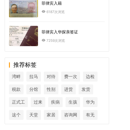
菲律宾入籍
6187次浏览
菲律宾入华探亲签证
7259次浏览
推荐标签
湾畔
拉马
对待
费一次
边检
税款
分馆
性别
进货
发货
正式工
过来
疾病
生孩
华为
这个
天堂
家居
咨询网
有无