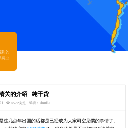
遇到的
律宾业
C清关的介绍 纯干货
01
编辑：xiaoliu
6572浏览
是这几点年出国的话都是已经成为大家司空见惯的事情了。