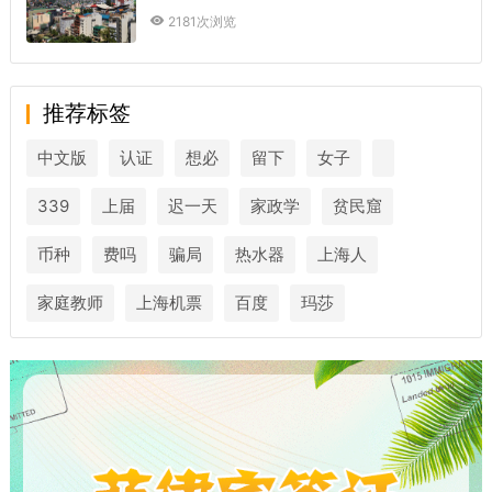
2181次浏览
推荐标签
中文版
认证
想必
留下
女子
339
上届
迟一天
家政学
贫民窟
币种
费吗
骗局
热水器
上海人
家庭教师
上海机票
百度
玛莎