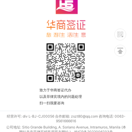
致力于华商签证代办
以及菲律宾境内的问题处理
扫一扫我要咨询
经营许可: div L-BJ-CJ00056 合作邮箱: zszt80@qq.com 咨询电话: 0063-
9561666616
公司地址: Sitio Grande Building, A. Soriano Avenue, Intramuros, Manila (本
网站并非菲律宾移民局官方网站 )
桂ICP备2022006233号