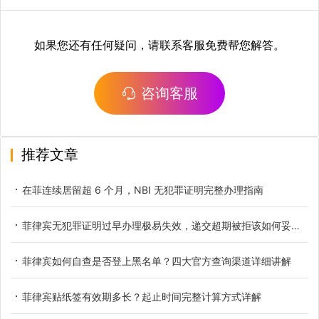
如果您还有任何疑问，请联系客服免费帮您解答。
咨询客服
推荐文章
在菲连续居留超 6 个月，NBI 无犯罪证明完整办理指南
菲律宾无犯罪证明过早办理极易失效，递交超期被拒该如何妥善应对
菲律宾如何自查是否登上黑名单？四大官方查询渠道详细讲解
菲律宾贴纸签有效期多长？起止时间完整计算方式详解