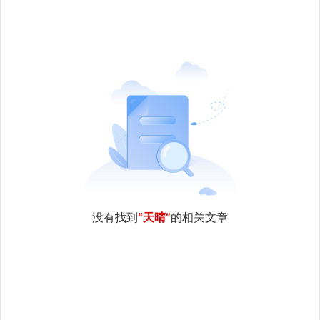
没有找到
“天晴”
的相关文章