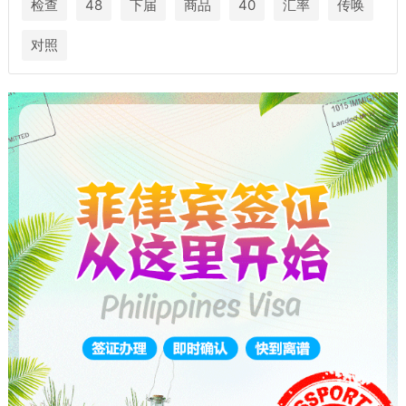
检查
48
下届
商品
40
汇率
传唤
对照