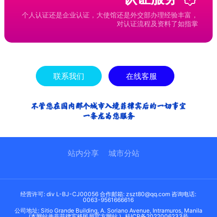
个人认证还是企业认证，大使馆还是外交部办理经验丰富，
对认证流程及资料了如指掌
联系我们
在线客服
站内分享
城市分站
经营许可: div L-BJ-CJ00056 合作邮箱: zszt80@qq.com 咨询电话:
0063-9561666616
公司地址: Sitio Grande Building, A. Soriano Avenue, Intramuros, Manila
(本网站并非菲律宾移民局官方网站 )
桂ICP备2022006233号