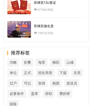
菲律宾13c签证
8738次浏览
菲律宾做生意
7963次浏览
推荐标签
功略
折叠
海景
梯田
山城
单位
正式
招生简章
下届
关系
过户
可以
加强
抱团
派送员
必要条件
盖章
辞职
费的呀
探险