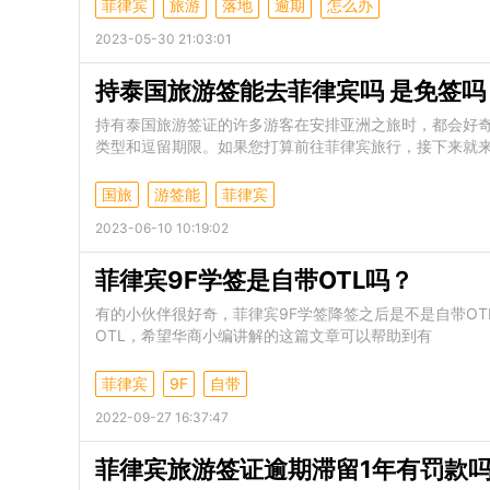
菲律宾
旅游
落地
逾期
怎么办
2023-05-30 21:03:01
持泰国旅游签能去菲律宾吗 是免签吗
持有泰国旅游签证的许多游客在安排亚洲之旅时，都会好
类型和逗留期限。如果您打算前往菲律宾旅行，接下来就来
国旅
游签能
菲律宾
2023-06-10 10:19:02
菲律宾9F学签是自带OTL吗？
有的小伙伴很好奇，菲律宾9F学签降签之后是不是自带OT
OTL，希望华商小编讲解的这篇文章可以帮助到有
菲律宾
9F
自带
2022-09-27 16:37:47
菲律宾旅游签证逾期滞留1年有罚款吗