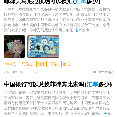
菲律宾马尼拉机场可以换汇(
汇率
多少)
菲律宾马尼拉机场每年需要接待极大数量的中国入境游客，在机场
服务方面需要做到让游客满意，才能够实现正面效应吸引更多旅游
客流量，因此菲律宾马尼拉机场设立有支持游客兑换菲律宾比索的
指定地点，让入境的中国游客能够直接在机场完成货币兑换，今天
我们就来介绍：菲律宾马尼拉机场可以换汇(
汇率
多少)。
菲律宾
马尼拉
机场
可以
换汇
2025-03-06 03:33:02
10239浏览
中国银行可以兑换菲律宾比索吗(
汇率
多少)
菲律宾比索是菲律宾境内通行的官方货币，中国游客想要前往菲律
宾国家旅游，携带足够的菲律宾比索现金十分有必要，但菲律宾比
索通行使用范围仅限于菲律宾国家和周边地区，中国游客在国内怎
么样能够兑换到菲律宾比索呢，中国银行是否能够提供外币兑换服
务呢？今天我们就来介绍：中国银行可以兑换菲律宾比索吗(
汇率
多