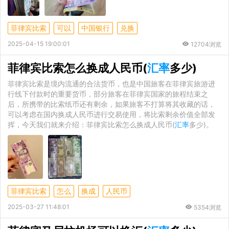
菲律宾比索
可以
中国银行
兑换
2025-04-15 19:00:01
12704浏览
菲律宾比索怎么换成人民币(
汇率
多少)
菲律宾比索是境内流通的合法货币，也是中国旅客在菲律宾旅游进
行线下付款时的重要货币，部分旅客在菲律宾国家的旅程结束之
后，所携带的比索纸币还有剩余，如果旅客不打算将其收藏的话，
可以考虑在国内换成人民币进行交易使用，将比索剩余价值全部发
挥，今天我们就来介绍：菲律宾比索怎么换成人民币(
汇率
多少)。
菲律宾比索
怎么
换成
人民币
2025-03-27 11:48:01
5354浏览