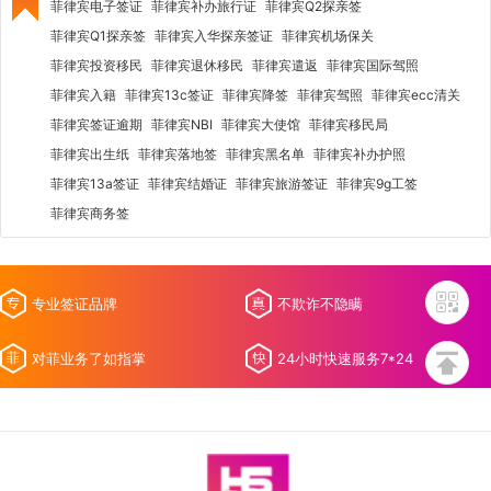
菲律宾电子签证
菲律宾补办旅行证
菲律宾Q2探亲签
菲律宾Q1探亲签
菲律宾入华探亲签证
菲律宾机场保关
菲律宾投资移民
菲律宾退休移民
菲律宾遣返
菲律宾国际驾照
菲律宾入籍
菲律宾13c签证
菲律宾降签
菲律宾驾照
菲律宾ecc清关
菲律宾签证逾期
菲律宾NBI
菲律宾大使馆
菲律宾移民局
菲律宾出生纸
菲律宾落地签
菲律宾黑名单
菲律宾补办护照
菲律宾13a签证
菲律宾结婚证
菲律宾旅游签证
菲律宾9g工签
菲律宾商务签
专业签证品牌
不欺诈不隐瞒
对菲业务了如指掌
24小时快速服务7*24