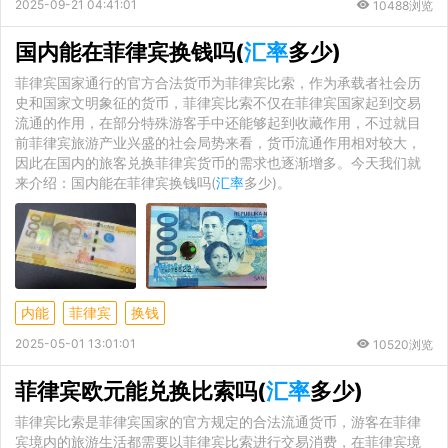
2025-09-21 04:41:01
10488浏览
国内能在菲律宾换钱吗(
汇率
多少)
菲律宾国家通行的官方合法货币为菲律宾比索，作为承载者社会历
史和国家文明象征的货币，菲律宾比索不仅在菲律宾国家起到交易
流通的作用，在部分特殊游客手中还能够起到收藏作用，不过就目
前菲律宾旅游产业兴盛的社会局势来看，货币流通作用相对较大，
因此在国内的旅客兑换菲律宾货币的需求也逐渐增多。今天我们就
来介绍：国内能在菲律宾换钱吗(
汇率
多少)。
内能
菲律宾
换钱
2025-05-01 13:01:01
10520浏览
菲律宾欧元能兑换比索吗(
汇率
多少)
菲律宾比索是菲律宾国家的官方规定的合法流通货币，游客在菲律
宾境内的旅游生活都需要以菲律宾比索进行交易消费，在菲律宾境