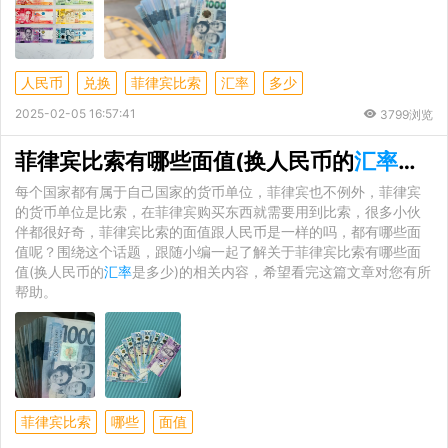
人民币
兑换
菲律宾比索
汇率
多少
2025-02-05 16:57:41
3799浏览
菲律宾比索有哪些面值(换人民币的
汇率
是多
每个国家都有属于自己国家的货币单位，菲律宾也不例外，菲律宾
的货币单位是比索，在菲律宾购买东西就需要用到比索，很多小伙
伴都很好奇，菲律宾比索的面值跟人民币是一样的吗，都有哪些面
值呢？围绕这个话题，跟随小编一起了解关于菲律宾比索有哪些面
值(换人民币的
汇率
是多少)的相关内容，希望看完这篇文章对您有所
帮助。
菲律宾比索
哪些
面值