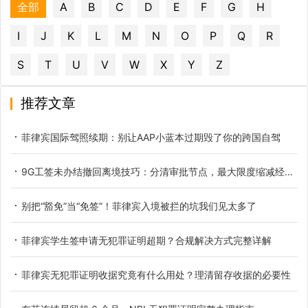
全部
A
B
C
D
E
F
G
H
I
J
K
L
M
N
O
P
Q
R
S
T
U
V
W
X
Y
Z
推荐文章
菲律宾国际驾照续期：别让AAP小蓝本过期毁了你的跨国自驾
9G工签未办结撤回离境技巧：分清审批节点，最大限度缩减经济损失
别把“豁免”当“免签”！菲律宾入境被拦的坑我们见太多了
菲律宾学生签申请无犯罪证明超期？合规解决方式完整详解
菲律宾无犯罪证明收据究竟有什么用处？理清留存收据的必要性