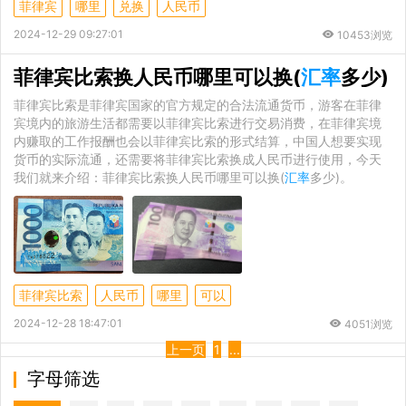
菲律宾
哪里
兑换
人民币
2024-12-29 09:27:01
10453浏览
菲律宾比索换人民币哪里可以换(
汇率
多少)
菲律宾比索是菲律宾国家的官方规定的合法流通货币，游客在菲律
宾境内的旅游生活都需要以菲律宾比索进行交易消费，在菲律宾境
内赚取的工作报酬也会以菲律宾比索的形式结算，中国人想要实现
货币的实际流通，还需要将菲律宾比索换成人民币进行使用，今天
我们就来介绍：菲律宾比索换人民币哪里可以换(
汇率
多少)。
菲律宾比索
人民币
哪里
可以
2024-12-28 18:47:01
4051浏览
上一页
1
...
字母筛选