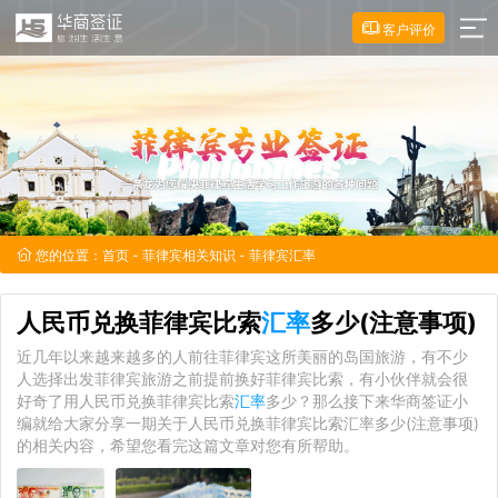
客户评价
您的位置：
首页
-
菲律宾相关知识
- 菲律宾汇率
人民币兑换菲律宾比索
汇率
多少(注意事项)
近几年以来越来越多的人前往菲律宾这所美丽的岛国旅游，有不少
人选择出发菲律宾旅游之前提前换好菲律宾比索，有小伙伴就会很
好奇了用人民币兑换菲律宾比索
汇率
多少？那么接下来华商签证小
编就给大家分享一期关于人民币兑换菲律宾比索汇率多少(注意事项)
的相关内容，希望您看完这篇文章对您有所帮助。