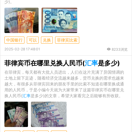
少)。
中国银行
可以
兑换
菲律宾比索
2025-02-28 17:48:01
8233浏览
菲律宾币在哪里兑换人民币(
汇率
是多少)
在菲律宾，每天都有大批人员进出，人们在这片充满了异国情调的
土地上留下足迹，随着经济交流越来越多，货币兑换的需求也越来
越大，有很多从菲律宾回来的朋友手里的比索不知道在哪里换成通
用的人民币，于是小编今天就为大家带来了这篇菲律宾币在哪里兑
换人民币(
汇率
是多少)的文章，希望大家看完之后能够有所收获。