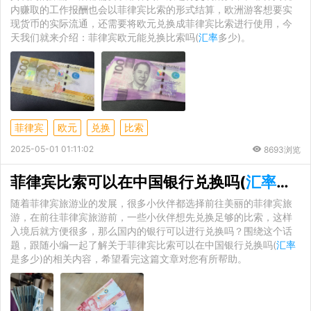
内赚取的工作报酬也会以菲律宾比索的形式结算，欧洲游客想要实
现货币的实际流通，还需要将欧元兑换成菲律宾比索进行使用，今
天我们就来介绍：菲律宾欧元能兑换比索吗(
汇率
多少)。
菲律宾
欧元
兑换
比索
2025-05-01 01:11:02
8693浏览
菲律宾比索可以在中国银行兑换吗(
汇率
是多
随着菲律宾旅游业的发展，很多小伙伴都选择前往美丽的菲律宾旅
游，在前往菲律宾旅游前，一些小伙伴想先兑换足够的比索，这样
入境后就方便很多，那么国内的银行可以进行兑换吗？围绕这个话
题，跟随小编一起了解关于菲律宾比索可以在中国银行兑换吗(
汇率
是多少)的相关内容，希望看完这篇文章对您有所帮助。