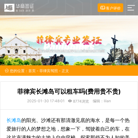
客户评价
您的位置：
首页
-
菲律宾驾照
- 正文
菲律宾长滩岛可以租车吗(费用贵不贵)
2025-01-30 17:48:01
编辑：lilan
8774浏览
长滩岛
的阳光、沙滩还有那清澈见底的海水，是每一个热
爱旅行的人的梦想之地，想象一下，驾驶着自己的车，在
这片充满魅力的土地上自由穿梭，探索那些不为人知的美