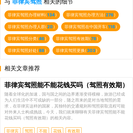
与
菲律宾驾照
相关的细节
菲律宾驾照办理材料(
134
)
菲律宾驾照办理方法(
276
)
菲律宾驾照办理人群(
20
)
菲律宾驾照在中国开车(
116
)
菲律宾驾照分类(
46
)
菲律宾驾照有效期(
78
)
菲律宾驾照好处(
88
)
菲律宾驾照更换(
303
)
相关文章推荐
菲律宾驾照能不能花钱买吗（驾照有效期）
随着全球化的加速，国与国之间的边界逐渐变得模糊，旅游已经成
为人们生活中不可或缺的一部分，随之而来的是对当地驾照的需
求，在菲律宾这样的国家，其独特的交通规则和驾照获取流程可能
对外来人士构成挑战，今天，我们就来聊聊有关菲律宾驾照能不能
花钱买吗（驾照有效期）的相关内容。
菲律宾
驾照
不能
花钱
有效期