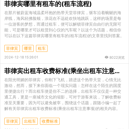
菲律宾哪里有租车的(租车流程)
在那片被蔚蓝海域温柔环抱的热带天堂菲律宾，驱车沿着蜿蜒的海
岸线，海风轻拂脸颊，浪花在不远处欢快地跳跃，这样的场景是每
一位游客的梦想，而通过租车，便可以解锁菲律宾自由行的无限可
能，可是哪里才可以租赁到心仪的汽车呢？以这个为话题，相信你
可以在以下这篇菲律宾哪里有租车的(租车流程)的文章里找到答案。
菲律宾
哪里
租车
2024-12-18 15:26:01
8022浏览
菲律宾出租车收费标准(乘坐出租车注意事项)
在阳光明媚的菲律宾，你刚下飞机，踏进这个热带天堂，心情无比
激动，然而，接下来你面临一个现实问题：怎样在这个陌生的国度
里便捷出行？而出租车便是你不二的选择，出租车不仅仅是一种交
通工具，更是一座城市文化的缩影，可对于游客来说，了解收费标
准至关重要，因为可以避免被宰，围绕这个话题，跟随小编一起了
解有关菲律宾出租车收费标准(乘坐出租车注意事项)的相关内容。
菲律宾
出租车
收费标准