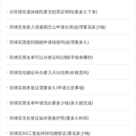
办菲律宾退休移民要无犯罪证明吗(要多久下来)
菲律宾免签入境逾期怎么申请出境(处理要花多少钱)
菲律宾团签到期能申请续签吗(处理要多久)
菲律宾黑名单可以办签证吗(消除手续有哪些)
菲律宾结婚证补办要几天出结果(价格贵吗)
菲律宾商务签证需要多久(申请注意事项)
菲律宾黑名单申请洗白要多少钱(多久能完成)
菲律宾无长签证如何更换护照(要多久时间)
菲律宾9G工签如何转结婚签证(要花多少钱)