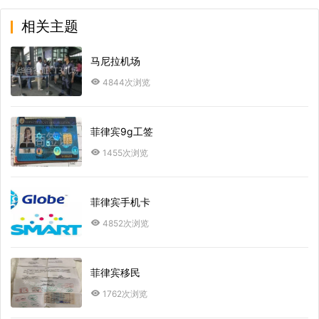
相关主题
马尼拉机场
4844次浏览
菲律宾9g工签
1455次浏览
菲律宾手机卡
4852次浏览
菲律宾移民
1762次浏览