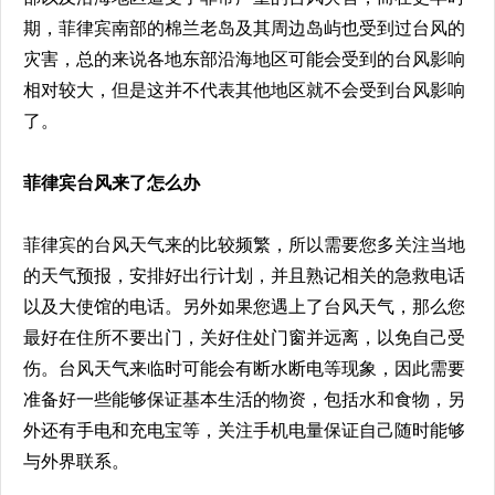
期，菲律宾南部的棉兰老岛及其周边岛屿也受到过台风的
灾害，总的来说各地东部沿海地区可能会受到的台风影响
相对较大，但是这并不代表其他地区就不会受到台风影响
了。
菲律宾台风来了怎么办
菲律宾的台风天气来的比较频繁，所以需要您多关注当地
的天气预报，安排好出行计划，并且熟记相关的急救电话
以及大使馆的电话。另外如果您遇上了台风天气，那么您
最好在住所不要出门，关好住处门窗并远离，以免自己受
伤。台风天气来临时可能会有断水断电等现象，因此需要
准备好一些能够保证基本生活的物资，包括水和食物，另
外还有手电和充电宝等，关注手机电量保证自己随时能够
与外界联系。