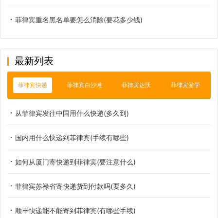
菲律宾重名黑名单要怎么消除(要花多少钱)
最新列表
菲律宾快递
菲律宾白沙滩
菲律宾达沃
菲律宾游学
从菲律宾发往中国用什么快递(多久到)
国内用什么快递到菲律宾(手续有哪些)
如何从厦门寄快递到菲律宾(要注意什么)
菲律宾苏禄省寄快递货到付款吗(要多久)
顺丰快递能不能寄到菲律宾(有哪些手续)