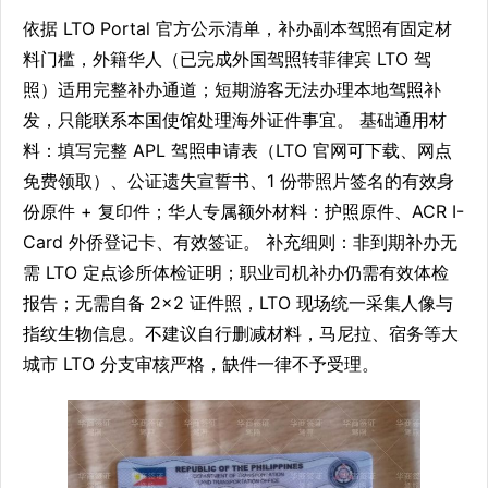
依据 LTO Portal 官方公示清单，补办副本驾照有固定材
料门槛，外籍华人（已完成外国驾照转菲律宾 LTO 驾
照）适用完整补办通道；短期游客无法办理本地驾照补
发，只能联系本国使馆处理海外证件事宜。 基础通用材
料：填写完整 APL 驾照申请表（LTO 官网可下载、网点
免费领取）、公证遗失宣誓书、1 份带照片签名的有效身
份原件 + 复印件；华人专属额外材料：护照原件、ACR I-
Card 外侨登记卡、有效签证。 补充细则：非到期补办无
需 LTO 定点诊所体检证明；职业司机补办仍需有效体检
报告；无需自备 2×2 证件照，LTO 现场统一采集人像与
指纹生物信息。不建议自行删减材料，马尼拉、宿务等大
城市 LTO 分支审核严格，缺件一律不予受理。