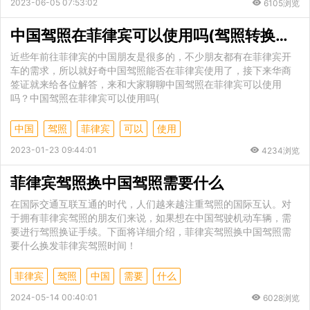
2023-06-05 07:53:02
6105浏览
中国驾照在菲律宾可以使用吗(驾照转换指南)
近些年前往菲律宾的中国朋友是很多的，不少朋友都有在菲律宾开
车的需求，所以就好奇中国驾照能否在菲律宾使用了，接下来华商
签证就来给各位解答，来和大家聊聊中国驾照在菲律宾可以使用
吗？中国驾照在菲律宾可以使用吗(
中国
驾照
菲律宾
可以
使用
2023-01-23 09:44:01
4234浏览
菲律宾驾照换中国驾照需要什么
在国际交通互联互通的时代，人们越来越注重驾照的国际互认。对
于拥有菲律宾驾照的朋友们来说，如果想在中国驾驶机动车辆，需
要进行驾照换证手续。下面将详细介绍，菲律宾驾照换中国驾照需
要什么换发菲律宾驾照时间！
菲律宾
驾照
中国
需要
什么
2024-05-14 00:40:01
6028浏览