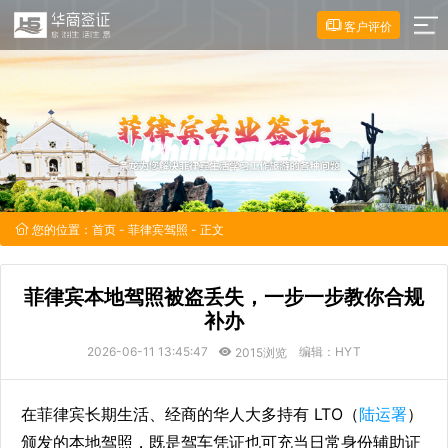
客户评价
您的位置：
首页
-
菲律宾驾照
- 正文
菲律宾本地驾照被盗丢失，一步一步教你合规
补办
2026-06-11 13:45:47
编辑：HYT
2015浏览
在菲律宾长期生活、经商的华人大多持有 LTO（
陆运署
）
颁发的本地驾照，既是驾车凭证也可充当日常身份辅助证