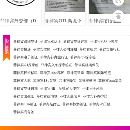
菲律宾外交部（DFA）图文讲解
菲律宾OTL离境令图片样式讲解
菲律宾结婚证图片样式讲解
菲律宾跟团签证
菲律宾双认证
菲律宾签证过期
菲律宾机场小黑屋
菲律宾快递
菲律宾律师
菲律宾公司注册
菲律宾租房
菲律宾旅行社
菲律宾电子签证
菲律宾补办旅行证
菲律宾Q2探亲签
菲律宾Q1探亲签
菲律宾入华探亲签证
菲律宾机场保关
菲律宾投资移民
菲律宾退休移民
菲律宾遣返
菲律宾国际驾照
菲律宾入籍
菲律宾13c签证
菲律宾降签
菲律宾驾照
菲律宾ecc清关
菲律宾签证逾期
菲律宾NBI
菲律宾大使馆
菲律宾移民局
菲律宾出生纸
菲律宾落地签
菲律宾黑名单
菲律宾补办护照
菲律宾13a签证
菲律宾结婚证
菲律宾旅游签证
菲律宾9g工签
菲律宾商务签