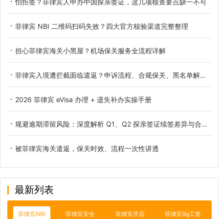
怕拒签？菲律宾人申办中国探亲签证，这几项核查要点缺一不可
菲律宾 NBI 二维码扫码失效？四大官方核验渠道完整整理
担心菲律宾海关小黑屋？机场保关服务全流程详解
菲律宾入境遭拦截面临遣返？申诉流程、合规保关、黑名单解除权威详解
2026 菲律宾 eVisa 办理 + 遗失补办实操手册
规避逾期滞留风险：深度解析 Q1、Q2 探亲签证续签差异与合规办理流程
被菲律宾海关遣返，保关时效、流程一次性讲透
最新列表
菲律宾NBI
菲律宾安全
菲律宾开店
菲律宾9g工签