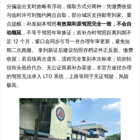
分偏远分支时效略有浮动，领取方式分两种：凭缴费收据
与临时许可到预约网点自取，部分城区支持邮寄到家。重
点提醒：补发副本驾照
有效期和原驾照完全一致，不会自
动顺延
，不等于驾照年审换证；若补办时驾照距离到期不
足 12 个月，窗口会同步引导一并办理年审更新，避免短
期二次跑腿。 拿到新证后建议拍照存档证件正反面、缴费
收据；若后续再次遗失，流程完全复刻本次标准；切勿轻
信街头低价代办、无公证简易补办渠道，非官方途径办理
的驾照无法录入 LTO 系统，上路等同于无证驾驶，风险
极高。