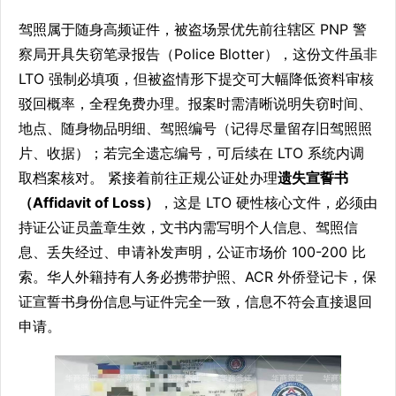
驾照属于随身高频证件，被盗场景优先前往辖区 PNP 警
察局开具失窃笔录报告（Police Blotter），这份文件虽非
LTO 强制必填项，但被盗情形下提交可大幅降低资料审核
驳回概率，全程免费办理。报案时需清晰说明失窃时间、
地点、随身物品明细、驾照编号（记得尽量留存旧驾照照
片、收据）；若完全遗忘编号，可后续在 LTO 系统内调
取档案核对。 紧接着前往正规公证处办理
遗失宣誓书
（Affidavit of Loss）
，这是 LTO 硬性核心文件，必须由
持证公证员盖章生效，文书内需写明个人信息、驾照信
息、丢失经过、申请补发声明，公证市场价 100-200 比
索。华人外籍持有人务必携带护照、ACR 外侨登记卡，保
证宣誓书身份信息与证件完全一致，信息不符会直接退回
申请。