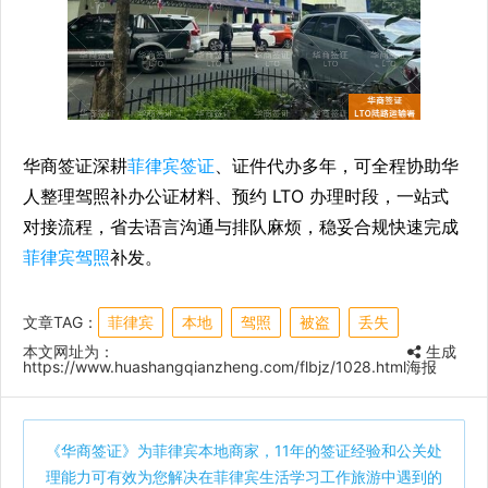
华商签证深耕
菲律宾签证
、证件代办多年，可全程协助华
人整理驾照补办公证材料、预约 LTO 办理时段，一站式
对接流程，省去语言沟通与排队麻烦，稳妥合规快速完成
菲律宾驾照
补发。
文章TAG：
菲律宾
本地
驾照
被盗
丢失
本文网址为：
生成
https://www.huashangqianzheng.com/flbjz/1028.html
海报
《
华商签证
》为菲律宾本地商家，11年的签证经验和公关处
理能力可有效为您解决在菲律宾生活学习工作旅游中遇到的