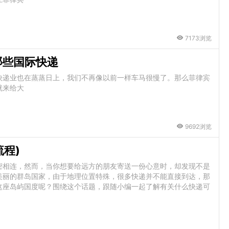
7173浏览
哪些国际快递
快递业也在蒸蒸日上，我们不再像以前一样车马很慢了。那么菲律宾
就来给大
9692浏览
程)
密相连，然而，当你想要给远方的朋友寄送一份心意时，却发现不是
美丽的群岛国家，由于地理位置特殊，很多快递并不能直接到达，那
这座岛屿国度呢？围绕这个话题，跟随小编一起了解有关什么快递可