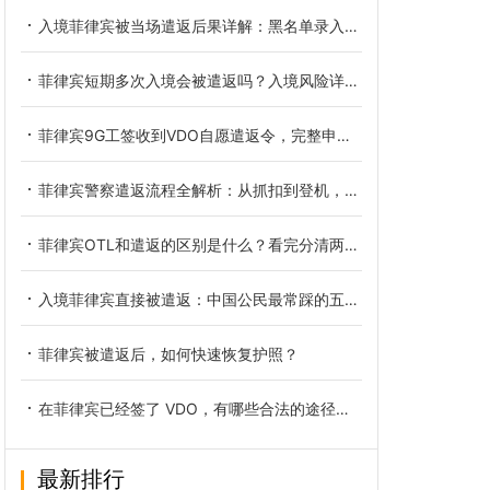
入境菲律宾被当场遣返后果详解：黑名单录入、禁入时长与解除办法
菲律宾短期多次入境会被遣返吗？入境风险详细解读
菲律宾9G工签收到VDO自愿遣返令，完整申诉步骤详解
菲律宾警察遣返流程全解析：从抓扣到登机，每一步都在跟时间赛跑
菲律宾OTL和遣返的区别是什么？看完分清两种出境处置方式
入境菲律宾直接被遣返：中国公民最常踩的五个雷区与自救指南
菲律宾被遣返后，如何快速恢复护照？
在菲律宾已经签了 VDO，有哪些合法的途径可以尝试解除黑名单？
最新排行