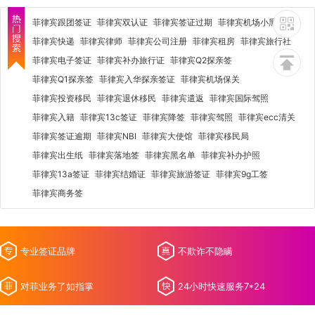
菲律宾跟团签证
菲律宾双认证
菲律宾签证过期
菲律宾机场小黑屋
菲律宾快递
菲律宾律师
菲律宾公司注册
菲律宾租房
菲律宾旅行社
菲律宾电子签证
菲律宾补办旅行证
菲律宾Q2探亲签
菲律宾Q1探亲签
菲律宾入华探亲签证
菲律宾机场保关
菲律宾投资移民
菲律宾退休移民
菲律宾遣返
菲律宾国际驾照
菲律宾入籍
菲律宾13c签证
菲律宾降签
菲律宾驾照
菲律宾ecc清关
菲律宾签证逾期
菲律宾NBI
菲律宾大使馆
菲律宾移民局
菲律宾出生纸
菲律宾落地签
菲律宾黑名单
菲律宾补办护照
菲律宾13a签证
菲律宾结婚证
菲律宾旅游签证
菲律宾9g工签
菲律宾商务签
专业签证品牌
不欺诈不隐瞒
对菲业务了如指掌
24小时快速服务7*24