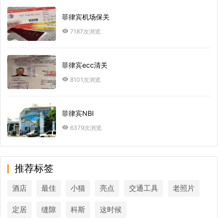
菲律宾机场保关
7187次浏览
菲律宾ecc清关
8101次浏览
菲律宾NBI
6379次浏览
推荐标签
酒店
最佳
小猫
亮点
交通工具
老照片
定居
缝隙
科斯
这时候