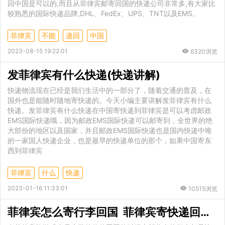
回中国是可以的,而且从菲律宾邮寄回国的快递公司非常多,有大家比
较熟悉的国际快递品牌,DHL、FedEx、UPS、TNT以及EMS。
菲律宾
不能
递回
中国
2023-08-15 19:22:01
6320浏览
发菲律宾有什么快递(快递讲解)
快递物流现在已经是我们生活中的一部分了，随着交通的普及，在
国外也是能随时随地寄快递的。今天小编主要讲解发菲律宾有什么
快递。发菲律宾有什么快递在中国寄快递到菲律宾是可以考虑邮政
EMS国际快递哦，因为邮政EMS国际快递可以邮寄到，全世界的绝
大部份的地区以及国家，并且邮政EMS国际快递也是国内快递中唯
的一家国人快递企业，也是最早的快递单位的那个，如果中国寄东
西到菲律宾
菲律宾
什么
快递
2023-01-16 11:33:01
10515浏览
菲律宾怎么寄行李回国 菲律宾寄快递回国多久