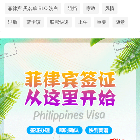
菲律宾 黑名单 BLO 洗白
阻挡
家政
风情
过后
蓝卡该
联邦快递
上午
重要
随意