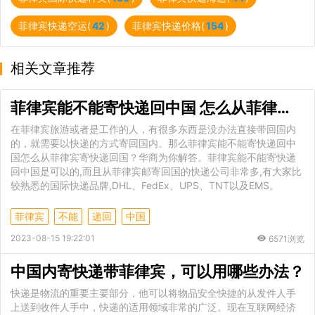
菲律宾快递空运(
42
)
菲律宾快递价格(
154
)
相关文章推荐
菲律宾能不能寄快递回中国 怎么从菲律宾寄快递回国
在菲律宾旅游或者是工作的人，有很多东西是没办法直接带回国内
的，就需要以快递的方式寄回国内。那么菲律宾能不能寄快递回中
国怎么从菲律宾寄快递回国？华商为你解答。菲律宾能不能寄快递
回中国是可以的,而且从菲律宾邮寄回国的快递公司非常多,有大家比
较熟悉的国际快递品牌,DHL、FedEx、UPS、TNT以及EMS。
菲律宾
不能
递回
中国
2023-08-15 19:22:01
6571浏览
中国内寄快递带菲律宾，可以用哪些办法？
快递是物流的重要主要部分，他可以将物品安全快捷的从发件人手
上送到收件人手中，快递的适用领域非常的广泛。现在互联网经济