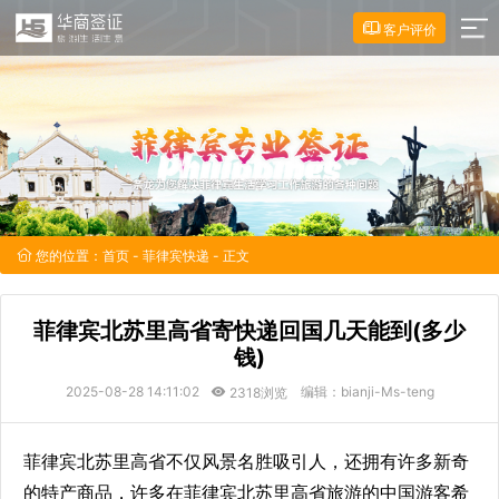
客户评价
您的位置：
首页
-
菲律宾快递
- 正文
菲律宾北苏里高省寄快递回国几天能到(多少
钱)
2025-08-28 14:11:02
编辑：bianji-Ms-teng
2318浏览
菲律宾北苏里高省不仅风景名胜吸引人，还拥有许多新奇
的特产商品，许多在菲律宾北苏里高省旅游的中国游客希