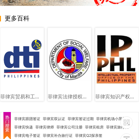
更多百科
菲律宾贸易和工业部（DTI）图文讲解
菲律宾法律授权社会福利和发展部（DSWD）图文讲解
菲律宾知识产权局（IPOPHL）图文讲解
菲律宾跟团签证
菲律宾双认证
菲律宾签证过期
菲律宾机场小黑屋
菲律宾快递
菲律宾律师
菲律宾公司注册
菲律宾租房
菲律宾旅行社
菲律宾电子签证
菲律宾补办旅行证
菲律宾Q2探亲签