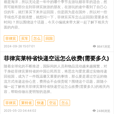
都是海洋，所以无论是一年中的哪个季节去游玩都非常的适合，然
而可能有部分去到菲律宾旅游的朋友，在游玩的途中看到了自己心
仪的车，就打算买下来并运回国，但是因为是在国外，所以对一些
手续也不是很清楚，就想问一下，菲律宾买车怎么运回国(需要多长
时间)？所以围绕这个话题，今天小编就来带大家一起了解下相关方
面的内容。
菲律宾
买车
怎么
回国
2024-09-26 15:07:01
8641浏览
菲律宾莱特省快递空运怎么收费(需要多久)
随着全球化的不断推进，国际间的人员和物品流动越来越频繁，对
于身处菲律宾莱特省的中国公民而言，将思念与爱意通过实物传递
回祖国，成为了一件既温馨又重要的事情，那么要是通过空运的物
流方式传递这份心意，费用会不会很贵呢？围绕这个话题，跟随小
编一起了解有关菲律宾莱特省快递空运怎么收费(需要多久)的相关内
容，帮助你做出更明智的选择。
菲律宾
莱特省
快递
空运
怎么
2025-05-23 04:44:02
2486浏览