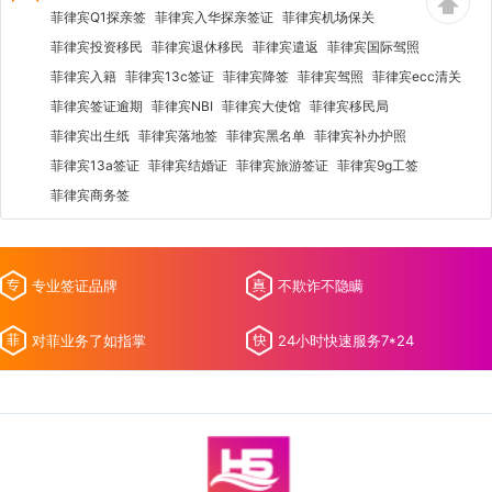
菲律宾Q1探亲签
菲律宾入华探亲签证
菲律宾机场保关
菲律宾投资移民
菲律宾退休移民
菲律宾遣返
菲律宾国际驾照
菲律宾入籍
菲律宾13c签证
菲律宾降签
菲律宾驾照
菲律宾ecc清关
菲律宾签证逾期
菲律宾NBI
菲律宾大使馆
菲律宾移民局
菲律宾出生纸
菲律宾落地签
菲律宾黑名单
菲律宾补办护照
菲律宾13a签证
菲律宾结婚证
菲律宾旅游签证
菲律宾9g工签
菲律宾商务签
专业签证品牌
不欺诈不隐瞒
对菲业务了如指掌
24小时快速服务7*24