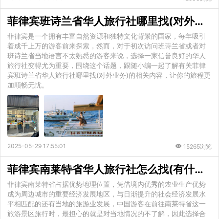
菲律宾班诗兰省华人旅行社哪里找(对外业务)
菲律宾是一个拥有丰富自然资源和独特文化背景的国家，每年吸引
着成千上万的游客前来探索，然而，对于初次访问班诗兰省或者对
班诗兰省当地语言不太熟悉的游客来说，选择一家信誉良好的华人
旅行社变得尤为重要，围绕这个话题，跟随小编一起了解有关菲律
宾班诗兰省华人旅行社哪里找(对外业务)的相关内容，让你的旅程更
加顺畅无忧。
2025-05-29 17:55:01
15265浏览
菲律宾南莱特省华人旅行社怎么找(有什么业务)
菲律宾南莱特省占据优势地理位置，凭借境内优秀的农业生产优势
成为周边城市的重要经济发展地区，与日渐提升的社会经济发展水
平相匹配的还有当地的旅游业发展，中国游客在前往南莱特省这一
旅游景区旅行时，最担心的就是对当地情况的不了解，因此选择合