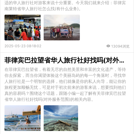
适的华人旅行社对游客来说十分重要。今天我们就来介绍：菲律宾
南莱特省华人旅行社怎么找(有什么业务)。
2025-05-23 08:18:02
13094浏览
菲律宾巴拉望省华人旅行社好找吗(对外服务范围)
在菲律宾巴拉望省，有着无尽的自然美景和丰富的文化遗产，等待
你去探索，而当你渴望体验这个美丽岛屿的每一个角落时，寻找华
人旅行社是一个明智的选择，他们就像是你的私人向导，能让你的
旅程更加顺畅无忧，可是对于初次前来的游客来说，想要找到他们
真的容易吗？围绕这个话题，跟随小编一起了解有关菲律宾巴拉望
省华人旅行社好找吗(对外服务范围)的相关内容。