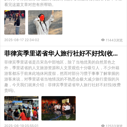
看完这篇文章对您有所帮助。
2025-08-17 22:34:02
11443浏览
菲律宾季里诺省华人旅行社好不好找(收费贵吗)
菲律宾季里诺省是吕宋岛中部地区，除了当地优美的自然景色之
外，季里诺省的人文旅游资源和人文景观也十分吸引人，不少外籍
游客都乐于前来此地休闲度假，然而对部分习惯于事事了解掌握的
游客来说，对季里诺省当地情况的不熟悉会极大减少旅行度假的兴
趣，今天我们就来介绍：菲律宾季里诺省华人旅行社好不好找(收费
贵吗)。
2025-06-19 05:55:01
12533浏览