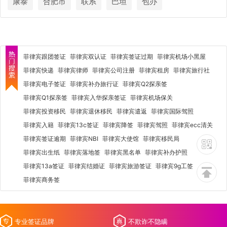
康泰
合肥市
联系
巴坦
包办
菲律宾跟团签证
菲律宾双认证
菲律宾签证过期
菲律宾机场小黑屋
菲律宾快递
菲律宾律师
菲律宾公司注册
菲律宾租房
菲律宾旅行社
菲律宾电子签证
菲律宾补办旅行证
菲律宾Q2探亲签
菲律宾Q1探亲签
菲律宾入华探亲签证
菲律宾机场保关
菲律宾投资移民
菲律宾退休移民
菲律宾遣返
菲律宾国际驾照
菲律宾入籍
菲律宾13c签证
菲律宾降签
菲律宾驾照
菲律宾ecc清关
菲律宾签证逾期
菲律宾NBI
菲律宾大使馆
菲律宾移民局
菲律宾出生纸
菲律宾落地签
菲律宾黑名单
菲律宾补办护照
菲律宾13a签证
菲律宾结婚证
菲律宾旅游签证
菲律宾9g工签
菲律宾商务签
专业签证品牌
不欺诈不隐瞒