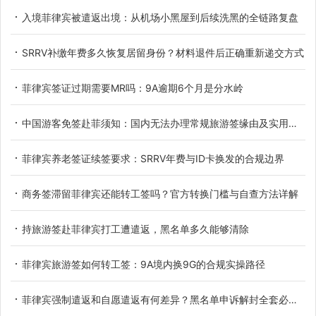
入境菲律宾被遣返出境：从机场小黑屋到后续洗黑的全链路复盘
SRRV补缴年费多久恢复居留身份？材料退件后正确重新递交方式
菲律宾签证过期需要MR吗：9A逾期6个月是分水岭
中国游客免签赴菲须知：国内无法办理常规旅游签缘由及实用替代方案
菲律宾养老签证续签要求：SRRV年费与ID卡换发的合规边界
商务签滞留菲律宾还能转工签吗？官方转换门槛与自查方法详解
持旅游签赴菲律宾打工遭遣返，黑名单多久能够清除
菲律宾旅游签如何转工签：9A境内换9G的合规实操路径
菲律宾强制遣返和自愿遣返有何差异？黑名单申诉解封全套必备材料详解