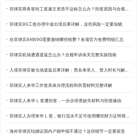
菲律宾商务签转工签雇主资质不达标怎么办？拒签原因与合规解决办法
菲律宾9G工签办理中途出境后果详解，这些风险一定要知晓
在菲律宾9A转9G需要缴纳哪些税费？各项官方收费明细汇总
菲律宾机场遭遇遣返怎么办？合规申诉保关完整实操指南
入境菲律宾被当场遣返后果详解：黑名单录入、禁入时长与解除办法
菲律宾人来华工作签具体办理流程和所需材料完整详解
菲律宾人来华 L 签遭拒签，一步步排查缺失材料与拒签缘由
菲律宾人办理来华 L 签，银行流水不足可使用哪些财力证明替代方案
海外菲律宾结婚证国内户籍申报不通过？这些细节一定要留意