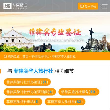
客户评价
您的位置：
首页
-
菲律宾旅行社
- 菲律宾华人旅行社
与
菲律宾华人旅行社
相关细节
菲律宾旅行社代办签证(
21
)
菲律宾旅行社代办签证时间(
4
)
菲律宾旅行社服务(
50
)
菲律宾旅行社电话(
5
)
菲律宾华人旅行社(
62
)