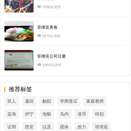
1096次浏览
菲律宾美食
9215次浏览
菲律宾公司注册
4864次浏览
推荐标签
双人
递回
触犯
华商签证
家庭教师
蓝海
伊宁
地貌
岛内
港币
特别
证明
西安
以及
团体
效力
班塔延