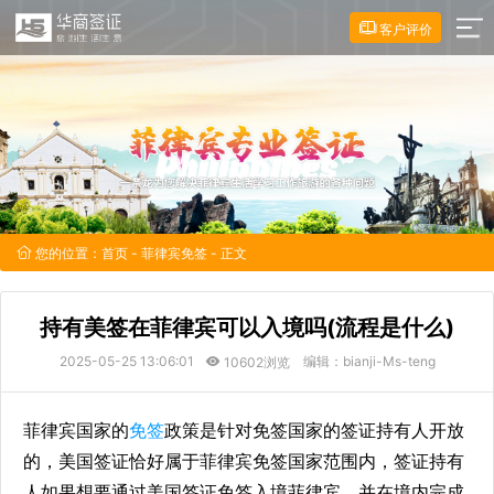
客户评价
您的位置：
首页
-
菲律宾免签
- 正文
持有美签在菲律宾可以入境吗(流程是什么)
2025-05-25 13:06:01
编辑：bianji-Ms-teng
10602浏览
菲律宾国家的
免签
政策是针对免签国家的签证持有人开放
的，美国签证恰好属于菲律宾免签国家范围内，签证持有
人如果想要通过美国签证免签入境菲律宾，并在境内完成