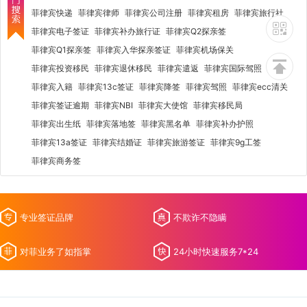
菲律宾快递
菲律宾律师
菲律宾公司注册
菲律宾租房
菲律宾旅行社
菲律宾电子签证
菲律宾补办旅行证
菲律宾Q2探亲签
菲律宾Q1探亲签
菲律宾入华探亲签证
菲律宾机场保关
菲律宾投资移民
菲律宾退休移民
菲律宾遣返
菲律宾国际驾照
菲律宾入籍
菲律宾13c签证
菲律宾降签
菲律宾驾照
菲律宾ecc清关
菲律宾签证逾期
菲律宾NBI
菲律宾大使馆
菲律宾移民局
菲律宾出生纸
菲律宾落地签
菲律宾黑名单
菲律宾补办护照
菲律宾13a签证
菲律宾结婚证
菲律宾旅游签证
菲律宾9g工签
菲律宾商务签
专业签证品牌
不欺诈不隐瞒
对菲业务了如指掌
24小时快速服务7*24