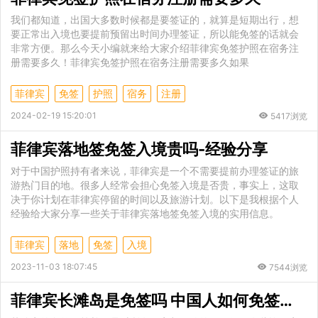
我们都知道，出国大多数时候都是要签证的，就算是短期出行，想
要正常出入境也要提前预留出时间办理签证，所以能免签的话就会
非常方便。那么今天小编就来给大家介绍菲律宾免签护照在宿务注
册需要多久！菲律宾免签护照在宿务注册需要多久如果
菲律宾
免签
护照
宿务
注册
2024-02-19 15:20:01
5417浏览
菲律宾落地签免签入境贵吗-经验分享
对于中国护照持有者来说，菲律宾是一个不需要提前办理签证的旅
游热门目的地。很多人经常会担心免签入境是否贵，事实上，这取
决于你计划在菲律宾停留的时间以及旅游计划。以下是我根据个人
经验给大家分享一些关于菲律宾落地签免签入境的实用信息。
菲律宾
落地
免签
入境
2023-11-03 18:07:45
7544浏览
菲律宾长滩岛是免签吗 中国人如何免签入境菲律宾