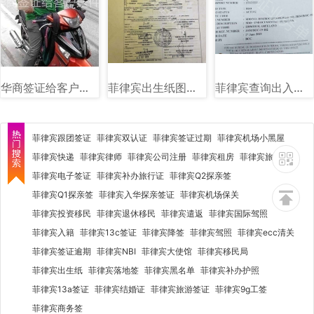
华商签证给客户送件图
菲律宾出生纸图片样式讲解
菲律宾查询出入境黑名单图片样式
菲律宾跟团签证
菲律宾双认证
菲律宾签证过期
菲律宾机场小黑屋
菲律宾快递
菲律宾律师
菲律宾公司注册
菲律宾租房
菲律宾旅行社
菲律宾电子签证
菲律宾补办旅行证
菲律宾Q2探亲签
菲律宾Q1探亲签
菲律宾入华探亲签证
菲律宾机场保关
菲律宾投资移民
菲律宾退休移民
菲律宾遣返
菲律宾国际驾照
菲律宾入籍
菲律宾13c签证
菲律宾降签
菲律宾驾照
菲律宾ecc清关
菲律宾签证逾期
菲律宾NBI
菲律宾大使馆
菲律宾移民局
菲律宾出生纸
菲律宾落地签
菲律宾黑名单
菲律宾补办护照
菲律宾13a签证
菲律宾结婚证
菲律宾旅游签证
菲律宾9g工签
菲律宾商务签