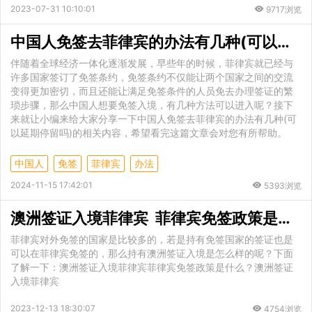
2023-07-31 10:10:01
9717浏览
中国人免签去菲律宾的办法有几种(可以延期停留吗)
伴随着全球经济一体化逐渐发展，早些年的时候，菲律宾就已经与
许多国家签订了免签条约，免签条约不仅能让两个国家之间的交流
变得更加密切，而且还能让满足免签条件的人员免去办理签证的繁
琐步骤，那么中国人想要免签入境，有几种方法可以进入呢？接下
来就让小编来给大家分享一下中国人免签去菲律宾的办法有几种(可
以延期停留吗)的相关内容，希望看完这篇文章会对您有所帮助。
中国人
免签
菲律宾
办法
2024-11-15 17:42:01
5393浏览
澳洲签证入境菲律宾 菲律宾免签政策是什么
菲律宾对外免签的国家是比较多的，若是持有免签国家的签证也是
可以在菲律宾免签的，那么持有澳洲签证入境是怎么样的呢？下面
了解一下：澳洲签证入境菲律宾菲律宾免签政策是什么？澳洲签证
入境菲律宾
2023-12-13 18:30:07
4754浏览