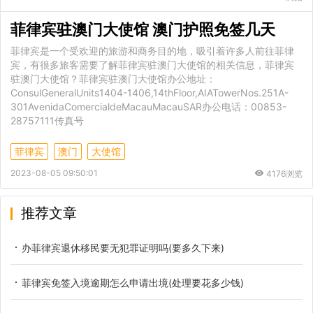
菲律宾驻澳门大使馆 澳门护照免签几天
菲律宾是一个受欢迎的旅游和商务目的地，吸引着许多人前往菲律
宾，有很多旅客需要了解菲律宾驻澳门大使馆的相关信息，菲律宾
驻澳门大使馆？菲律宾驻澳门大使馆办公地址：
ConsulGeneralUnits1404-1406,14thFloor,AIATowerNos.251A-
301AvenidaComercialdeMacauMacauSAR办公电话：00853-
28757111传真号
菲律宾
澳门
大使馆
2023-08-05 09:50:01
4176浏览
推荐文章
办菲律宾退休移民要无犯罪证明吗(要多久下来)
菲律宾免签入境逾期怎么申请出境(处理要花多少钱)