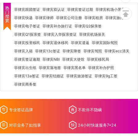
菲律宾跟团签证
菲律宾双认证
菲律宾签证过期
菲律宾机场小黑屋
菲律宾快递
菲律宾律师
菲律宾公司注册
菲律宾租房
菲律宾旅行社
菲律宾电子签证
菲律宾补办旅行证
菲律宾Q2探亲签
菲律宾Q1探亲签
菲律宾入华探亲签证
菲律宾机场保关
菲律宾投资移民
菲律宾退休移民
菲律宾遣返
菲律宾国际驾照
菲律宾入籍
菲律宾13c签证
菲律宾降签
菲律宾驾照
菲律宾ecc清关
菲律宾签证逾期
菲律宾NBI
菲律宾大使馆
菲律宾移民局
菲律宾出生纸
菲律宾落地签
菲律宾黑名单
菲律宾补办护照
菲律宾13a签证
菲律宾结婚证
菲律宾旅游签证
菲律宾9g工签
菲律宾商务签
专业签证品牌
不欺诈不隐瞒
对菲业务了如指掌
24小时快速服务7*24