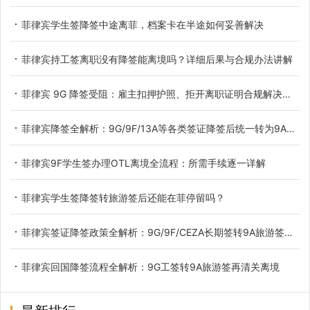
菲律宾学生签降签中途离菲，档案卡在半途如何妥善解决
菲律宾持工签离职没有降签能离境吗？详细后果与合规办法讲解
菲律宾 9G 降签受阻：雇主扣押护照、拒开离职证明合规解决办法
菲律宾降签全解析：9G/9F/13A等各类签证降签后统一转为9A旅游签，附OTL离境令深度解读
菲律宾9F学生签办理OTL离境全流程：所需手续逐一详解
菲律宾学生签降签转旅游签后还能在菲停留吗？
菲律宾签证降签政策全解析：9G/9F/CEZA长期签转9A旅游签，合规离境必办的"最后一公里"
菲律宾回国降签流程全解析：9G工签转9A旅游签再清关离境