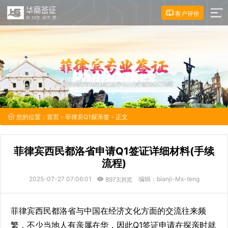
客户评价
您的位置：
首页
-
菲律宾Q1探亲签
- 正文
菲律宾西民都洛省申请Q1签证详细材料(手续
流程)
2025-07-27 07:06:01
编辑：bianji-Ms-teng
8973浏览
菲律宾西民都洛省与中国在经济文化方面的交流往来频
繁，不少当地人有亲属在华，因此Q1签证申请在探亲时就