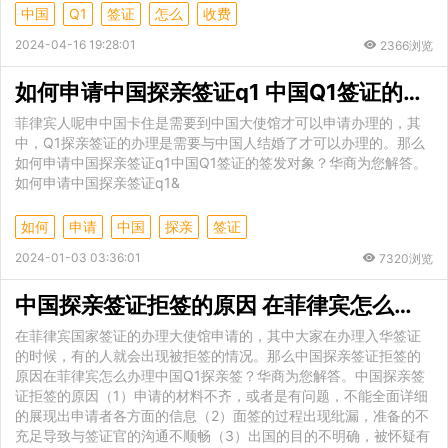
中国
Q1
签证
怎么
收费
2024-04-16 19:28:01
2366浏览
如何申请中国探亲签证q1 中国Q1签证的签发对象
菲律宾人呢申中国卡住是需要到中国大使馆才可以申请办理的，其
中，Q1探亲签证的办理是需要与中国人结婚了才可以办理的。那么
如何申请中国探亲签证q1中国Q1签证的签发对象？华商为您解答。
如何申请中国探亲签证q1&
如何
申请
中国
探亲
签证
2024-01-03 03:36:01
7320浏览
中国探亲签证拒签的原因 在菲律宾怎么办理中国Q1探亲签
在菲律宾国家签证的办理大使馆申请的，其中大家在办理入华签证
的时候，有的人就会出现被拒签的情况。那么中国探亲签证拒签的
原因在菲律宾怎么办理中国Q1探亲签？华商为您解答。中国探亲签
证拒签的原因（1）申请的材料不齐，或者是有问题，不能全面详细
的展现出申请者各方面的信息（2）面签的过程出现纰漏，准备的不
充足导致与签证官的沟通不顺畅（3）出国的目的不明确，被怀疑有