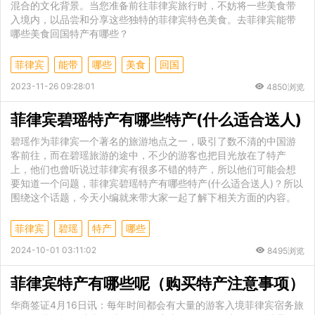
混合的文化背景。当您准备前往菲律宾旅行时，不妨将一些美食带
入境内，以品尝和分享这些独特的菲律宾特色美食。去菲律宾能带
哪些美食回国特产有哪些？
菲律宾
能带
哪些
美食
回国
2023-11-26 09:28:01
4850浏览
菲律宾碧瑶特产有哪些特产(什么适合送人)
碧瑶作为菲律宾一个著名的旅游地点之一，吸引了数不清的中国游
客前往，而在碧瑶旅游的途中，不少的游客也把目光放在了特产
上，他们也曾听说过菲律宾有很多不错的特产，所以他们可能会想
要知道一个问题，菲律宾碧瑶特产有哪些特产(什么适合送人)？所以
围绕这个话题，今天小编就来带大家一起了解下相关方面的内容。
菲律宾
碧瑶
特产
哪些
2024-10-01 03:11:02
8495浏览
菲律宾特产有哪些呢（购买特产注意事项）
华商签证4月16日讯：每年时间都会有大量的游客入境菲律宾宿务旅