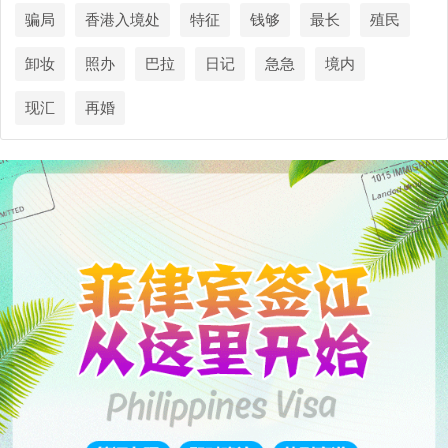
骗局
香港入境处
特征
钱够
最长
殖民
卸妆
照办
巴拉
日记
急急
境内
现汇
再婚