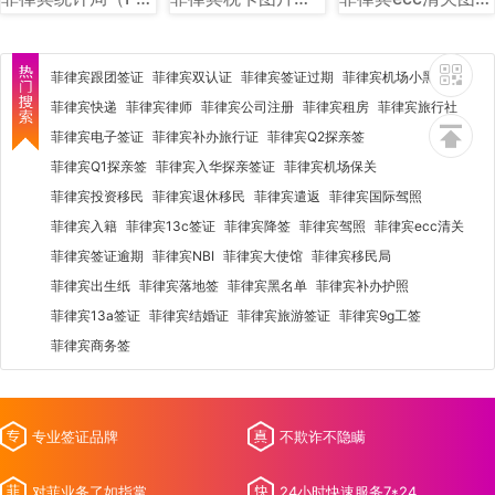
菲律宾跟团签证
菲律宾双认证
菲律宾签证过期
菲律宾机场小黑屋
菲律宾快递
菲律宾律师
菲律宾公司注册
菲律宾租房
菲律宾旅行社
菲律宾电子签证
菲律宾补办旅行证
菲律宾Q2探亲签
菲律宾Q1探亲签
菲律宾入华探亲签证
菲律宾机场保关
菲律宾投资移民
菲律宾退休移民
菲律宾遣返
菲律宾国际驾照
菲律宾入籍
菲律宾13c签证
菲律宾降签
菲律宾驾照
菲律宾ecc清关
菲律宾签证逾期
菲律宾NBI
菲律宾大使馆
菲律宾移民局
菲律宾出生纸
菲律宾落地签
菲律宾黑名单
菲律宾补办护照
菲律宾13a签证
菲律宾结婚证
菲律宾旅游签证
菲律宾9g工签
菲律宾商务签
专业签证品牌
不欺诈不隐瞒
对菲业务了如指掌
24小时快速服务7*24