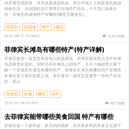
内开展贸易投资、寻求发展就业机会，部分外籍人士则是来此旅游
体验生活，在回国时还打算带些当地特产回去，今天我们就来介
绍：菲律宾内湖省特产有哪些(哪里买最便宜)。
菲律宾
内湖省
特产
哪些
2025-06-17 13:08:02
10337浏览
菲律宾长滩岛有哪些特产(特产详解)
菲律宾旅游一直是世界各地人的选择地，菲律宾旅游景点当中长滩
岛是最受欢迎的，同时还有长滩岛上的特产，今天小编就带大家了
解一下菲律宾长滩岛有哪些特产。菲律宾长滩岛有哪些特产菲律宾
长滩岛是大家的热爱之地，来长滩岛一趟肯定是要带一些特产回去
的，那么
菲律宾
长滩
哪些
特产
2023-01-28 15:19:01
6977浏览
去菲律宾能带哪些美食回国 特产有哪些
菲律宾是一个多民族、多岛屿的国家，其丰富多样的美食文化源于