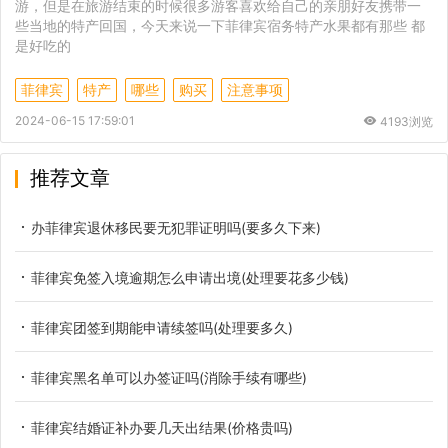
游，但是在旅游结束的时候很多游客喜欢给自己的亲朋好友携带一
些当地的特产回国，今天来说一下菲律宾宿务特产水果都有那些 都
是好吃的
菲律宾
特产
哪些
购买
注意事项
2024-06-15 17:59:01
4193浏览
推荐文章
办菲律宾退休移民要无犯罪证明吗(要多久下来)
菲律宾免签入境逾期怎么申请出境(处理要花多少钱)
菲律宾团签到期能申请续签吗(处理要多久)
菲律宾黑名单可以办签证吗(消除手续有哪些)
菲律宾结婚证补办要几天出结果(价格贵吗)